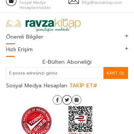
Sosyal Medya
Bilgi@ravzakitap.com
Hesaplarımızdan
Önemli Bilgiler
Hızlı Erişim
E-Bülten Aboneliği
KAYIT OL
Sosyal Medya Hesapları
TAKİP ET#