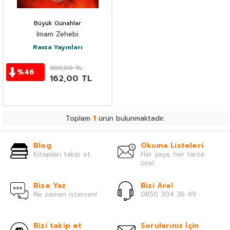
Büyük Günahlar
İmam Zehebi
Ravza Yayınları
300,00
TL
%
46
162,00
TL
Toplam
1
ürün bulunmaktadır.
Blog
Okuma Listeleri
Kitapları takip et.
Her yaşa, her tarza
özel.
Bize Yaz
Bizi Ara!
Ne zaman istersen!
0850 304 36 49
Bizi takip et
Sorularınız İçin