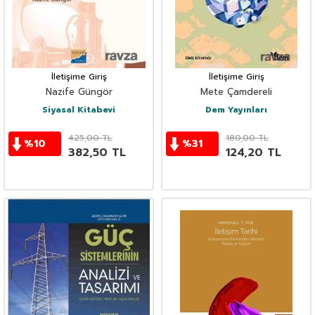
İletişime Giriş
İletişime Giriş
Nazife Güngör
Mete Çamdereli
Siyasal Kitabevi
Dem Yayınları
425,00
TL
180,00
TL
%
10
%
31
382,50
TL
124,20
TL