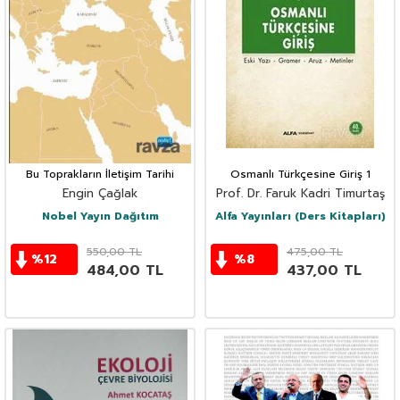
Bu Toprakların İletişim Tarihi
Osmanlı Türkçesine Giriş 1
Engin Çağlak
Prof. Dr. Faruk Kadri Timurtaş
Nobel Yayın Dağıtım
Alfa Yayınları (Ders Kitapları)
550,00
TL
475,00
TL
%
12
%
8
484,00
TL
437,00
TL