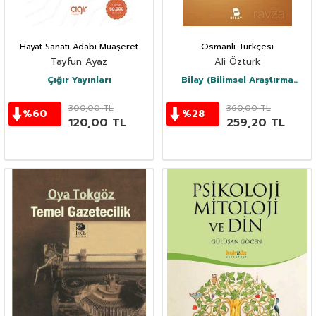
Hayat Sanatı Adabı Muaşeret
Osmanlı Türkçesi
Tayfun Ayaz
Ali Öztürk
Çığır Yayınları
Bilay (Bilimsel Araştırma
Yayınları)
300,00
TL
360,00
TL
%
60
%
28
120,00
TL
259,20
TL