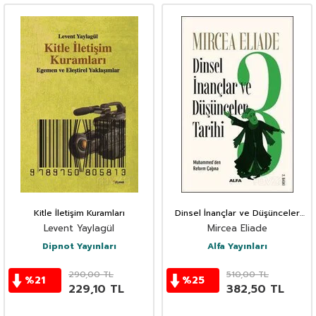
Kitle İletişim Kuramları
Dinsel İnançlar ve Düşünceler
Tarihi 3
Levent Yaylagül
Mircea Eliade
Dipnot Yayınları
Alfa Yayınları
290,00
TL
510,00
TL
%
21
%
25
229,10
TL
382,50
TL