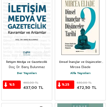
İletişim Medya ve Gazetecilik
Dinsel İnançlar ve Düşünceler
Tarihi 2
Doç. Dr. Barış Bulunmaz
Mircea Eliade
Der Yayınları
Alfa Yayınları
460,00
TL
630,00
TL
%
5
%
25
437,00
TL
472,50
TL