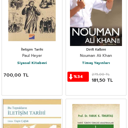
İletişim Tarihi
Dirilt Kalbini
Paul Heyer
Nouman Ali Khan
Siyasal Kitabevi
Timaş Yayınları
700,00
TL
275,00
TL
%
34
181,50
TL