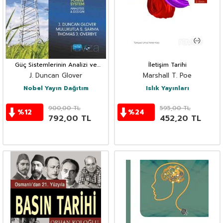
Güç Sistemlerinin Analizi ve
İletişim Tarihi
Tasarımı
J. Duncan Glover
Marshall T. Poe
Nobel Yayın Dağıtım
Islık Yayınları
900,00
TL
595,00
TL
%
12
%
24
792,00
TL
452,20
TL