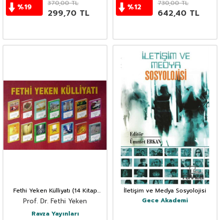
370,00
TL
730,00
TL
%
19
%
12
299,70
TL
642,40
TL
Fethi Yeken Külliyatı (14 Kitap
İletişim ve Medya Sosyolojisi
Takım)
Gece Akademi
Prof. Dr. Fethi Yeken
Ravza Yayınları