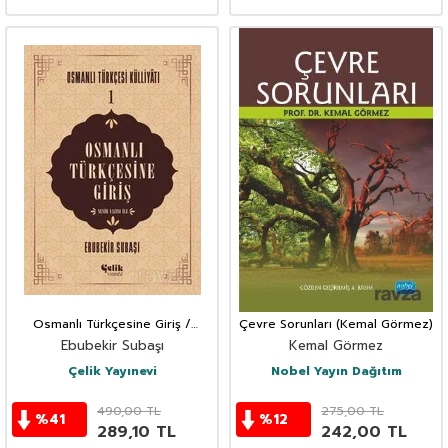
Osmanlı Türkçesine Giriş /
Çevre Sorunları (Kemal Görmez)
Osmanlı Tükçesi Külliyatı 1
Ebubekir Subaşı
Kemal Görmez
Çelik Yayınevi
Nobel Yayın Dağıtım
490,00
TL
275,00
TL
%
41
%
12
289,10
TL
242,00
TL