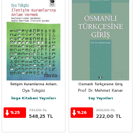
İletişim Kuramlarına Anlam
Osmanlı Türkçesine Giriş
Vermek
Oya Tokgöz
Prof. Dr. Mehmet Kanar
İmge Kitabevi Yayınları
Say Yayınları
731,00
TL
300,00
TL
%
25
%
26
548,25
TL
222,00
TL