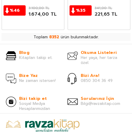
3.100,00
TL
341,00
TL
%
46
%
35
1.674,00
TL
221,65
TL
Toplam
8352
ürün bulunmaktadır.
Blog
Okuma Listeleri
Kitapları takip et.
Her yaşa, her tarza
özel.
Bize Yaz
Bizi Ara!
Ne zaman istersen!
0850 304 36 49
Bizi takip et
Sorularınız İçin
Sosyal Medya
Bilgi@ravzakitap.com
Hesaplarımızdan