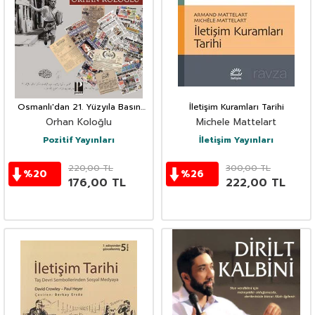
Osmanlı'dan 21. Yüzyıla Basın
İletişim Kuramları Tarihi
Tarihi
Orhan Koloğlu
Michele Mattelart
Pozitif Yayınları
İletişim Yayınları
220,00
TL
300,00
TL
%
20
%
26
176,00
TL
222,00
TL