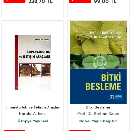
238,70
TL
99,00
TL
İmparatorluk ve İletişim Araçları
Bitki Besleme
Harold A. İnnis
Prof. Dr. Burhan Kacar
Ütopya Yayınevi
Nobel Yayın Dağıtım