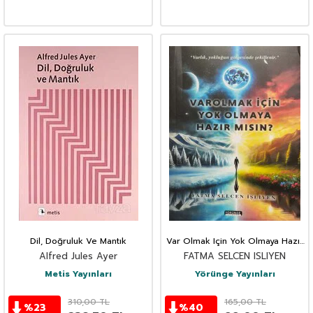
Dil, Doğruluk Ve Mantık
Var Olmak Için Yok Olmaya Hazır
Mısın?
Alfred Jules Ayer
FATMA SELCEN ISLIYEN
Metis Yayınları
Yörünge Yayınları
310,00
TL
165,00
TL
%
23
%
40