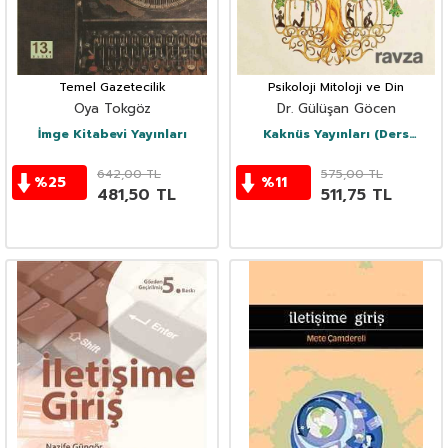
Temel Gazetecilik
Psikoloji Mitoloji ve Din
Oya Tokgöz
Dr. Gülüşan Göcen
İmge Kitabevi Yayınları
Kaknüs Yayınları (Ders
Kitapları)
642,00
TL
575,00
TL
%
25
%
11
481,50
TL
511,75
TL