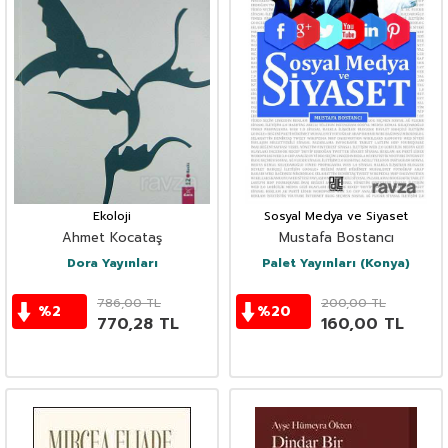
Ekoloji
Sosyal Medya ve Siyaset
Ahmet Kocataş
Mustafa Bostancı
Dora Yayınları
Palet Yayınları (Konya)
786,00
TL
200,00
TL
%
2
%
20
770,28
TL
160,00
TL