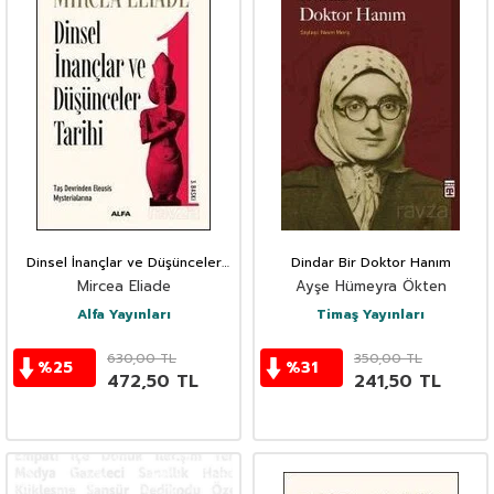
Dinsel İnançlar ve Düşünceler
Dindar Bir Doktor Hanım
Tarihi 1
Mircea Eliade
Ayşe Hümeyra Ökten
Alfa Yayınları
Timaş Yayınları
630,00
TL
350,00
TL
%
25
%
31
472,50
TL
241,50
TL