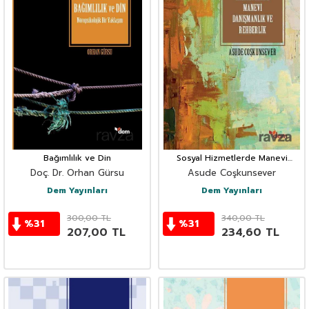
Bağımlılık ve Din
Sosyal Hizmetlerde Manevi
Danışmanlık ve Rehberlik
Doç. Dr. Orhan Gürsu
Asude Coşkunsever
Dem Yayınları
Dem Yayınları
300,00
TL
340,00
TL
%
31
%
31
207,00
TL
234,60
TL