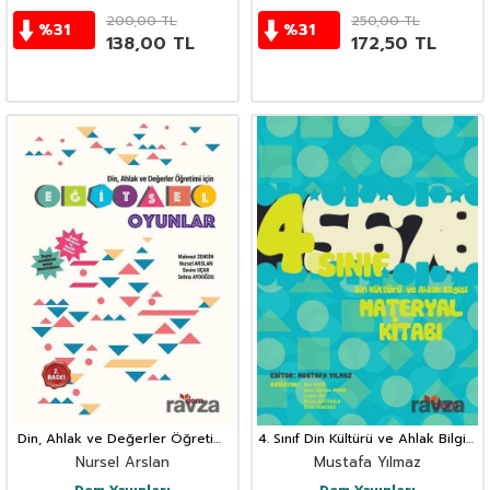
200,00
TL
250,00
TL
%
31
%
31
138,00
TL
172,50
TL
Din, Ahlak ve Değerler Öğretimi
4. Sınıf Din Kültürü ve Ahlak Bilgisi
İçin Eğitsel Oyunlar
Materyal Kitabı
Nursel Arslan
Mustafa Yılmaz