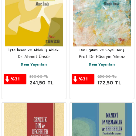
İş'te İnsan ve Ahlak İş Ahlakı
Din Eğitimi ve Soyal Barış
Dr. Ahmet Ünsür
Prof. Dr. Hüseyin Yılmaz
Dem Yayınları
Dem Yayınları
350,00
TL
250,00
TL
%
31
%
31
241,50
TL
172,50
TL