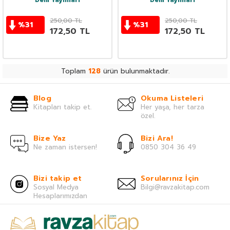
Dem Yayınları
Dem Yayınları
250,00
TL
250,00
TL
%
31
%
31
172,50
TL
172,50
TL
Toplam
128
ürün bulunmaktadır.
Blog
Okuma Listeleri
Kitapları takip et.
Her yaşa, her tarza
özel.
Bize Yaz
Bizi Ara!
Ne zaman istersen!
0850 304 36 49
Bizi takip et
Sorularınız İçin
Sosyal Medya
Bilgi@ravzakitap.com
Hesaplarımızdan