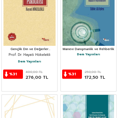
Gençlik Din ve Değerler
Manevi Danışmanlık ve Rehberlik
Psikolojisi
Dem Yayınları
Prof. Dr. Hayati Hökelekli
Dem Yayınları
400,00
TL
250,00
TL
%
31
%
31
276,00
TL
172,50
TL