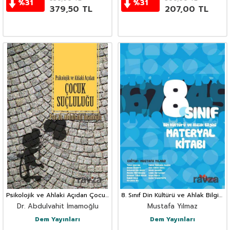
%
31
%
31
379,50
TL
207,00
TL
Psikolojik ve Ahlaki Açıdan Çocuk
8. Sınıf Din Kültürü ve Ahlak Bilgisi
Suçluluğu
Materyal Kitabı
Dr. Abdulvahit İmamoğlu
Mustafa Yılmaz
Dem Yayınları
Dem Yayınları