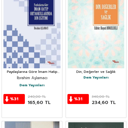
Paydaşlarına Göre İmam Hatip
Din, Değerler ve Sağlık
Ortaokullarında Din Eğitimi
Dem Yayınları
İbrahim Aşlamacı
Dem Yayınları
240,00
TL
340,00
TL
%
31
%
31
165,60
TL
234,60
TL