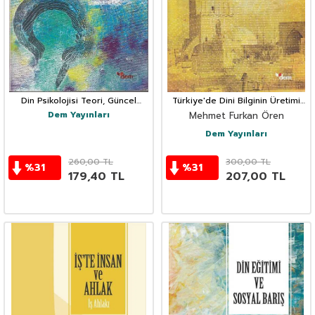
Din Psikolojisi Teori, Güncel
Türkiye'de Dini Bilginin Üretimi
Araştırmalar ve Yeni Eğilimler
Medrese ve İlahiyatlar
Dem Yayınları
Mehmet Furkan Ören
Dem Yayınları
260,00
TL
300,00
TL
%
31
%
31
179,40
TL
207,00
TL