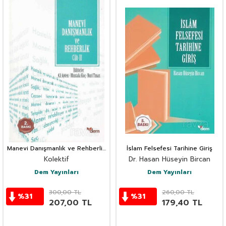
Manevi Danışmanlık ve Rehberlik
İslam Felsefesi Tarihine Giriş
Cilt: 2
Kolektif
Dr. Hasan Hüseyin Bircan
Dem Yayınları
Dem Yayınları
300,00
TL
260,00
TL
%
31
%
31
207,00
TL
179,40
TL