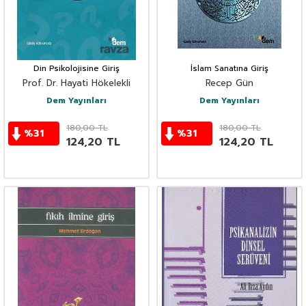
Din Psikolojisine Giriş
İslam Sanatına Giriş
Prof. Dr. Hayati Hökelekli
Recep Gün
Dem Yayınları
Dem Yayınları
180,00
TL
180,00
TL
%
31
%
31
124,20
TL
124,20
TL