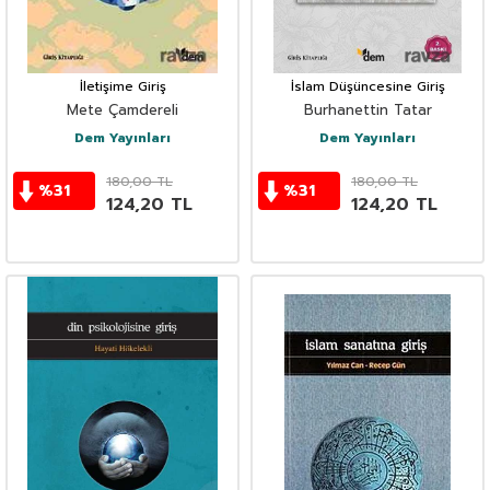
İletişime Giriş
İslam Düşüncesine Giriş
Mete Çamdereli
Burhanettin Tatar
Dem Yayınları
Dem Yayınları
180,00
TL
180,00
TL
%
31
%
31
124,20
TL
124,20
TL