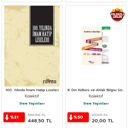
100. Yılında İmam Hatip Liseleri
8. Din Kültürü ve Ahlak Bilgisi Sınıf
Çek Koparlı Teog'a Hazırlık
Kolektif
Kolektif
Yaprak Testler
Dem Yayınları
Dem Yayınları
650,00
TL
40,00
TL
%
31
%
50
448,50
TL
20,00
TL