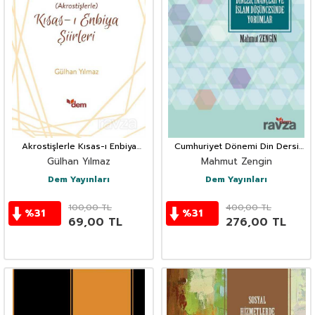
Akrostişlerle Kısas-ı Enbiya
Cumhuriyet Dönemi Din Dersi
Şiirleri
Öğretim Programları ve Ders
Gülhan Yılmaz
Mahmut Zengin
Kitaplarında Dinler, İnançlar ve
İslam Düşün
Dem Yayınları
Dem Yayınları
100,00
TL
400,00
TL
%
31
%
31
69,00
TL
276,00
TL