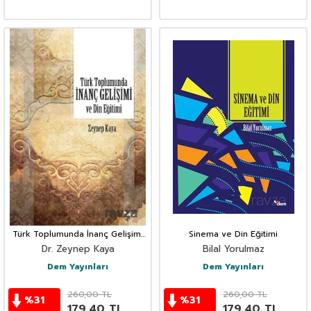
Türk Toplumunda İnanç Gelişimi
Sinema ve Din Eğitimi
ve Din Eğitimi
Dr. Zeynep Kaya
Bilal Yorulmaz
Dem Yayınları
Dem Yayınları
260,00
TL
260,00
TL
%
31
%
31
179,40
TL
179,40
TL