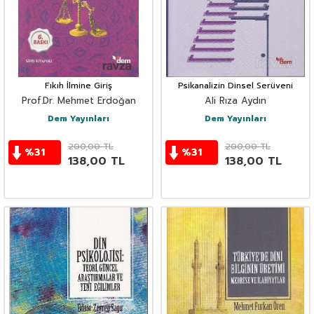
Fıkıh İlmine Giriş
Psikanalizin Dinsel Serüveni
Prof.Dr. Mehmet Erdoğan
Ali Rıza Aydın
Dem Yayınları
Dem Yayınları
200,00
TL
200,00
TL
%
31
%
31
138,00
TL
138,00
TL