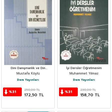
Dini Danışmanlık ve Din
İyi Dersler Öğretmenim
Hizmetleri
Mustafa Köylü
Muhammet Yılmaz
Dem Yayınları
Dem Yayınları
250,00
TL
230,00
TL
%
31
%
31
172,50
TL
158,70
TL