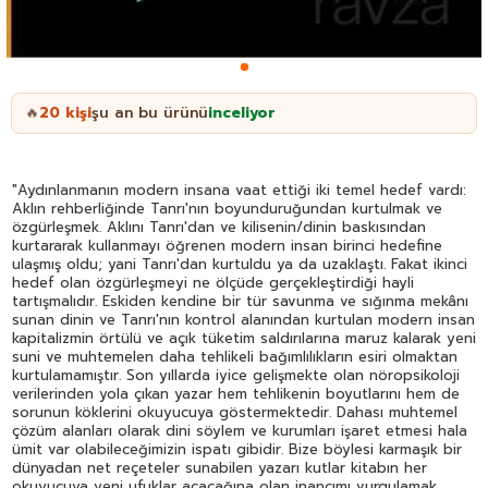
20
kişi
şu an bu ürünü
inceliyor
🔥
"Aydınlanmanın modern insana vaat ettiği iki temel hedef vardı:
Aklın rehberliğinde Tanrı'nın boyunduruğundan kurtulmak ve
özgürleşmek. Aklını Tanrı'dan ve kilisenin/dinin baskısından
kurtararak kullanmayı öğrenen modern insan birinci hedefine
ulaşmış oldu; yani Tanrı'dan kurtuldu ya da uzaklaştı. Fakat ikinci
hedef olan özgürleşmeyi ne ölçüde gerçekleştirdiği hayli
tartışmalıdır. Eskiden kendine bir tür savunma ve sığınma mekânı
sunan dinin ve Tanrı'nın kontrol alanından kurtulan modern insan
kapitalizmin örtülü ve açık tüketim saldırılarına maruz kalarak yeni
suni ve muhtemelen daha tehlikeli bağımlılıkların esiri olmaktan
kurtulamamıştır. Son yıllarda iyice gelişmekte olan nöropsikoloji
verilerinden yola çıkan yazar hem tehlikenin boyutlarını hem de
sorunun köklerini okuyucuya göstermektedir. Dahası muhtemel
çözüm alanları olarak dini söylem ve kurumları işaret etmesi hala
ümit var olabileceğimizin ispatı gibidir. Bize böylesi karmaşık bir
dünyadan net reçeteler sunabilen yazarı kutlar kitabın her
okuyucuya yeni ufuklar açacağına olan inancımı vurgulamak