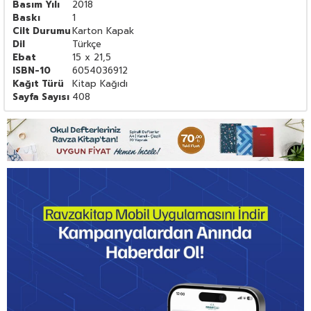
Basım Yılı
2018
Baskı
1
Cilt Durumu
Karton Kapak
Dil
Türkçe
Ebat
15 x 21,5
ISBN-10
6054036912
Kağıt Türü
Kitap Kağıdı
Sayfa Sayısı
408