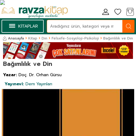
KİTAPLAR
Anasayfa
Kitap
Din
Felsefe-Sosyoloji-Psikoloji
Bağımlılık ve Din
Bağımlılık ve Din
Yazar:
Doç. Dr. Orhan Gürsu
Yayınevi:
Dem Yayınları