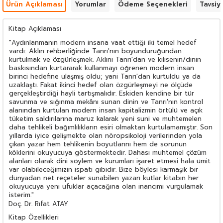
Ürün Açıklaması
Yorumlar
Ödeme Seçenekleri
Tavsiy
Kitap Açıklaması
"Aydınlanmanın modern insana vaat ettiği iki temel hedef
vardı: Aklın rehberliğinde Tanrı'nın boyunduruğundan
kurtulmak ve özgürleşmek. Aklını Tanrı'dan ve kilisenin/dinin
baskısından kurtararak kullanmayı öğrenen modern insan
birinci hedefine ulaşmış oldu; yani Tanrı'dan kurtuldu ya da
uzaklaştı. Fakat ikinci hedef olan özgürleşmeyi ne ölçüde
gerçekleştirdiği hayli tartışmalıdır. Eskiden kendine bir tür
savunma ve sığınma mekânı sunan dinin ve Tanrı'nın kontrol
alanından kurtulan modern insan kapitalizmin örtülü ve açık
tüketim saldırılarına maruz kalarak yeni suni ve muhtemelen
daha tehlikeli bağımlılıkların esiri olmaktan kurtulamamıştır. Son
yıllarda iyice gelişmekte olan nöropsikoloji verilerinden yola
çıkan yazar hem tehlikenin boyutlarını hem de sorunun
köklerini okuyucuya göstermektedir. Dahası muhtemel çözüm
alanları olarak dini söylem ve kurumları işaret etmesi hala ümit
var olabileceğimizin ispatı gibidir. Bize böylesi karmaşık bir
dünyadan net reçeteler sunabilen yazarı kutlar kitabın her
okuyucuya yeni ufuklar açacağına olan inancımı vurgulamak
isterim."
Doç. Dr. Rıfat ATAY
Kitap Özellikleri