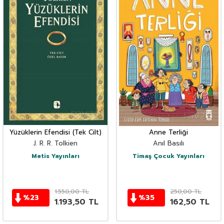
Yüzüklerin Efendisi (Tek Cilt)
Anne Terliği
J. R. R. Tolkien
Anıl Basılı
Metis Yayınları
Timaş Çocuk Yayınları
1.550,00
TL
250,00
TL
%
23
%
35
1.193,50
TL
162,50
TL