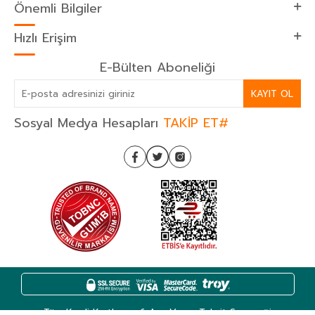
Önemli Bilgiler
Hızlı Erişim
E-Bülten Aboneliği
KAYIT OL
Sosyal Medya Hesapları
TAKİP ET#
Tüm Kredi Kartlarına 6 Aya Varan Taksit Seçeneği