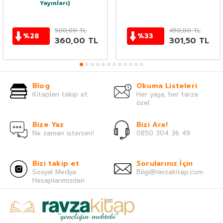
Yayınları)
500,00
TL
450,00
TL
%
28
%
33
360,00
TL
301,50
TL
Blog
Okuma Listeleri
Kitapları takip et.
Her yaşa, her tarza
özel.
Bize Yaz
Bizi Ara!
Ne zaman istersen!
0850 304 36 49
Bizi takip et
Sorularınız İçin
Sosyal Medya
Bilgi@ravzakitap.com
Hesaplarımızdan