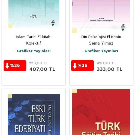
İslam Tarihi El kitabı
Din Psikolojisi El Kitabı
Kolektif
Sema Yılmaz
Grafiker Yayınları
Grafiker Yayınları
550,00
TL
450,00
TL
%
26
%
26
407,00
TL
333,00
TL