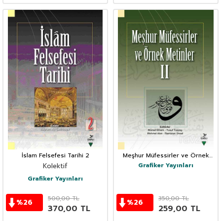
İslam Felsefesi Tarihi 2
Meşhur Müfessirler ve Örnek
Metinler II
Grafiker Yayınları
Kolektif
Grafiker Yayınları
500,00
TL
350,00
TL
%
26
%
26
370,00
TL
259,00
TL