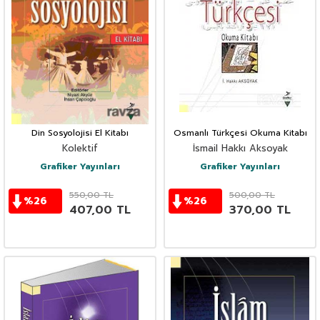
Din Sosyolojisi El Kitabı
Osmanlı Türkçesi Okuma Kitabı
Kolektif
İsmail Hakkı Aksoyak
Grafiker Yayınları
Grafiker Yayınları
550,00
TL
500,00
TL
%
26
%
26
407,00
TL
370,00
TL