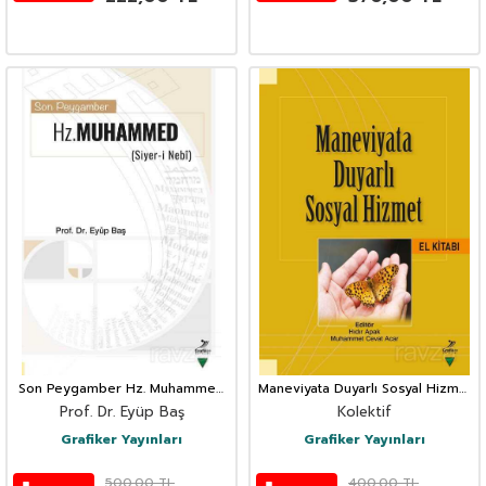
Son Peygamber Hz. Muhammed
Maneviyata Duyarlı Sosyal Hizmet
(Siyer-i Nebi)
El Kitabı
Prof. Dr. Eyüp Baş
Kolektif
Grafiker Yayınları
Grafiker Yayınları
500,00
TL
400,00
TL