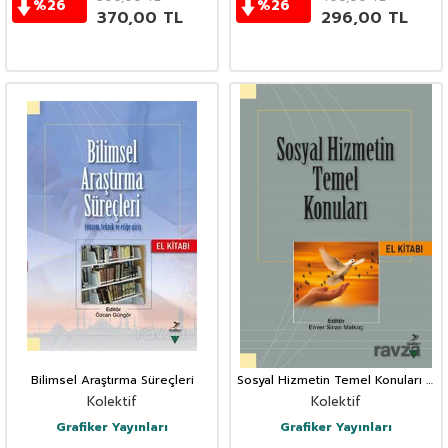
%
26
%
26
370,00
TL
296,00
TL
Bilimsel Araştırma Süreçleri
Sosyal Hizmetin Temel Konuları El
Kitabı
Kolektif
Kolektif
Grafiker Yayınları
Grafiker Yayınları