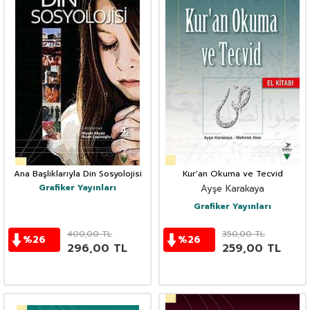
Ana Başlıklarıyla Din Sosyolojisi
Kur'an Okuma ve Tecvid
Grafiker Yayınları
Ayşe Karakaya
Grafiker Yayınları
400,00
TL
350,00
TL
%
26
%
26
296,00
TL
259,00
TL