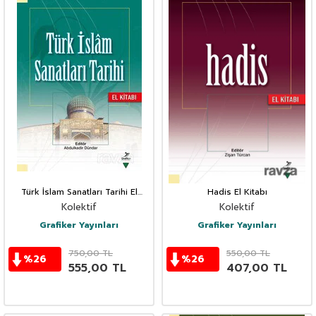
Türk İslam Sanatları Tarihi El
Hadis El Kitabı
Kitabı
Kolektif
Kolektif
Grafiker Yayınları
Grafiker Yayınları
750,00
TL
550,00
TL
%
26
%
26
555,00
TL
407,00
TL