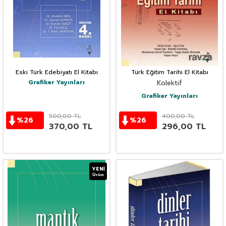
Eski Türk Edebiyatı El Kitabı
Türk Eğitim Tarihi El Kitabı
Grafiker Yayınları
Kolektif
Grafiker Yayınları
500,00
TL
400,00
TL
%
26
%
26
370,00
TL
296,00
TL
YENI
Ürün