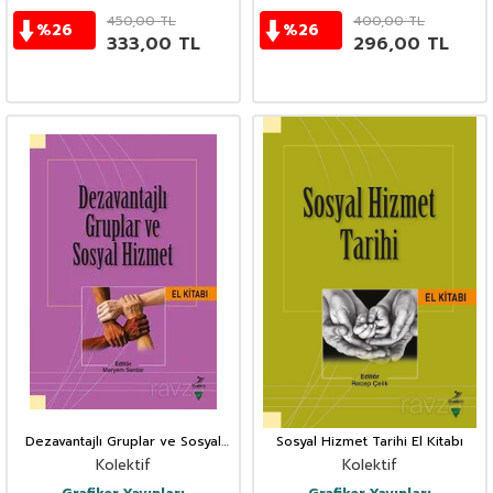
450,00
TL
400,00
TL
%
26
%
26
333,00
TL
296,00
TL
Dezavantajlı Gruplar ve Sosyal
Sosyal Hizmet Tarihi El Kitabı
Hizmet El Kitabı
Kolektif
Kolektif