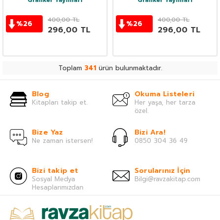
Grafiker Yayınları
Grafiker Yayınları
400,00
TL
400,00
TL
%
26
%
26
296,00
TL
296,00
TL
Toplam
341
ürün bulunmaktadır.
Blog
Okuma Listeleri
Kitapları takip et.
Her yaşa, her tarza
özel.
Bize Yaz
Bizi Ara!
Ne zaman istersen!
0850 304 36 49
Bizi takip et
Sorularınız İçin
Sosyal Medya
Bilgi@ravzakitap.com
Hesaplarımızdan