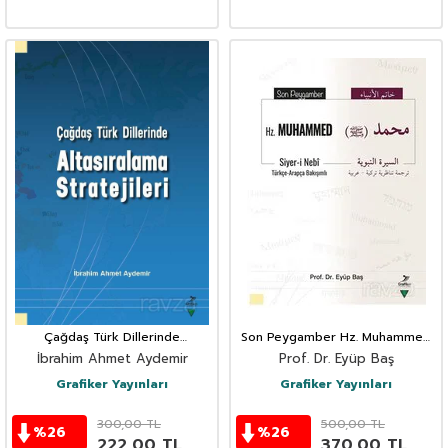
Çağdaş Türk Dillerinde
Son Peygamber Hz. Muhammed
Altasıralama Stratejileri
(Siyer-i Nebî) Türkçe-Arapça
İbrahim Ahmet Aydemir
Prof. Dr. Eyüp Baş
Bakışımlı
Grafiker Yayınları
Grafiker Yayınları
300,00
TL
500,00
TL
%
26
%
26
222,00
TL
370,00
TL