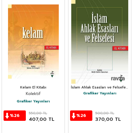
Kelam El Kitabı
İslam Ahlak Esasları ve Felsefesi
El Kitabı
Grafiker Yayınları
Kolektif
Grafiker Yayınları
550,00
TL
500,00
TL
%
26
%
26
407,00
TL
370,00
TL