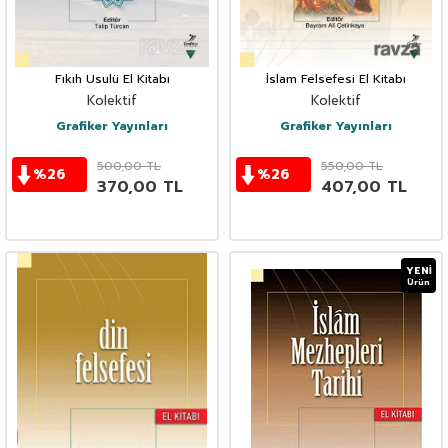
Fıkıh Usulü El Kitabı
İslam Felsefesi El Kitabı
Kolektif
Kolektif
Grafiker Yayınları
Grafiker Yayınları
500,00
TL
550,00
TL
%
26
%
26
370,00
TL
407,00
TL
YENI
Ürün