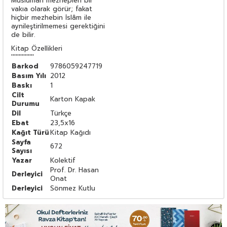
Müslüman mezhepleri bir
vakıa olarak görür; fakat
hiçbir mezhebin İslâm ile
aynileştirilmemesi gerektiğini
de bilir.
Kitap Özellikleri
'''''''''''''''
Barkod
9786059247719
Basım Yılı
2012
Baskı
1
Cilt
Karton Kapak
Durumu
Dil
Türkçe
Ebat
23,5x16
Kağıt Türü
Kitap Kağıdı
Sayfa
672
Sayısı
Yazar
Kolektif
Prof. Dr. Hasan
Derleyici
Onat
Derleyici
Sönmez Kutlu