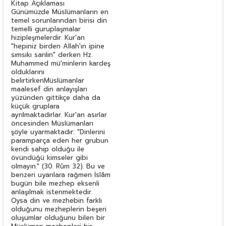
Kitap Açıklaması
Günümüzde Müslümanların en
temel sorunlarından birisi din
temelli guruplaşmalar
hizipleşmelerdir. Kur'an
"hepiniz birden Allah'ın ipine
sımsıkı sarılın" derken Hz.
Muhammed mü'minlerin kardeş
olduklarını
belirtirkenMüslümanlar
maalesef din anlayışları
yüzünden gittikçe daha da
küçük gruplara
ayrılmaktadırlar. Kur'an asırlar
öncesinden Müslümanları
şöyle uyarmaktadır: "Dinlerini
paramparça eden her grubun
kendi sahip olduğu ile
övündüğü kimseler gibi
olmayın." (30. Rûm 32). Bu ve
benzeri uyarılara rağmen İslâm
bugün bile mezhep eksenli
anlaşılmak istenmektedir.
Oysa din ve mezhebin farklı
olduğunu mezheplerin beşeri
oluşumlar olduğunu bilen bir