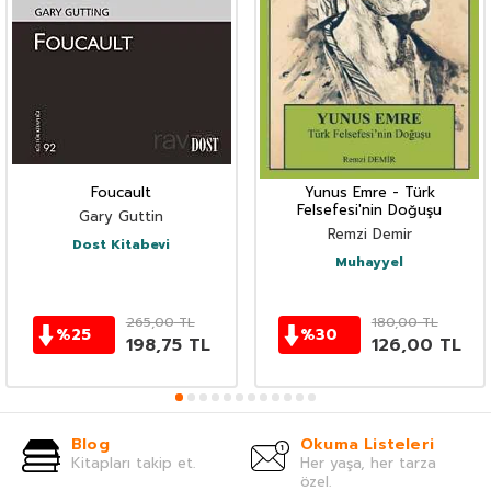
Foucault
Yunus Emre - Türk
Felsefesi'nin Doğuşu
Gary Guttin
Remzi Demir
Dost Kitabevi
Muhayyel
265,00
TL
180,00
TL
%
25
%
30
198,75
TL
126,00
TL
Blog
Okuma Listeleri
Kitapları takip et.
Her yaşa, her tarza
özel.