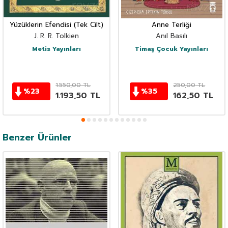
Yüzüklerin Efendisi (Tek Cilt)
Anne Terliği
J. R. R. Tolkien
Anıl Basılı
Metis Yayınları
Timaş Çocuk Yayınları
1.550,00
TL
250,00
TL
%
23
%
35
1.193,50
TL
162,50
TL
Benzer Ürünler