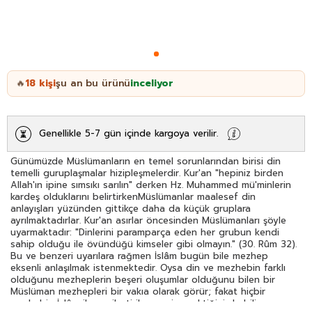
18
kişi
şu an bu ürünü
inceliyor
🔥
Genellikle 5-7 gün içinde kargoya verilir.
Günümüzde Müslümanların en temel sorunlarından birisi din
temelli guruplaşmalar hizipleşmelerdir. Kur'an "hepiniz birden
Allah'ın ipine sımsıkı sarılın" derken Hz. Muhammed mü'minlerin
kardeş olduklarını belirtirkenMüslümanlar maalesef din
anlayışları yüzünden gittikçe daha da küçük gruplara
ayrılmaktadırlar. Kur'an asırlar öncesinden Müslümanları şöyle
uyarmaktadır: "Dinlerini paramparça eden her grubun kendi
sahip olduğu ile övündüğü kimseler gibi olmayın." (30. Rûm 32).
Bu ve benzeri uyarılara rağmen İslâm bugün bile mezhep
eksenli anlaşılmak istenmektedir. Oysa din ve mezhebin farklı
olduğunu mezheplerin beşeri oluşumlar olduğunu bilen bir
Müslüman mezhepleri bir vakıa olarak görür; fakat hiçbir
mezhebin İslâm ile aynileştirilmemesi gerektiğini de bilir.