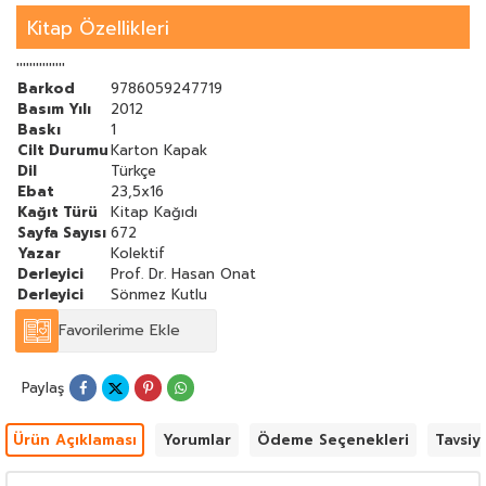
Kitap Özellikleri
'''''''''''''''
Barkod
9786059247719
Basım Yılı
2012
Baskı
1
Cilt Durumu
Karton Kapak
Dil
Türkçe
Ebat
23,5x16
Kağıt Türü
Kitap Kağıdı
Sayfa Sayısı
672
Yazar
Kolektif
Derleyici
Prof. Dr. Hasan Onat
Derleyici
Sönmez Kutlu
Favorilerime Ekle
Paylaş
Ürün Açıklaması
Yorumlar
Ödeme Seçenekleri
Tavsiy