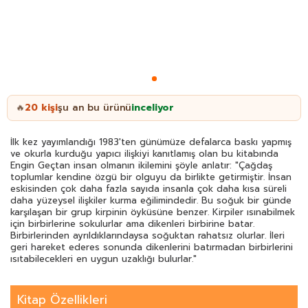
20
kişi
şu an bu ürünü
inceliyor
🔥
İlk kez yayımlandığı 1983'ten günümüze defalarca baskı yapmış
ve okurla kurduğu yapıcı ilişkiyi kanıtlamış olan bu kitabında
Engin Geçtan insan olmanın ikilemini şöyle anlatır: "Çağdaş
toplumlar kendine özgü bir olguyu da birlikte getirmiştir. İnsan
eskisinden çok daha fazla sayıda insanla çok daha kısa süreli
daha yüzeysel ilişkiler kurma eğilimindedir. Bu soğuk bir günde
karşılaşan bir grup kirpinin öyküsüne benzer. Kirpiler ısınabilmek
için birbirlerine sokulurlar ama dikenleri birbirine batar.
Birbirlerinden ayrıldıklarındaysa soğuktan rahatsız olurlar. İleri
geri hareket ederes sonunda dikenlerini batırmadan birbirlerini
ısıtabilecekleri en uygun uzaklığı bulurlar."
Kitap Özellikleri