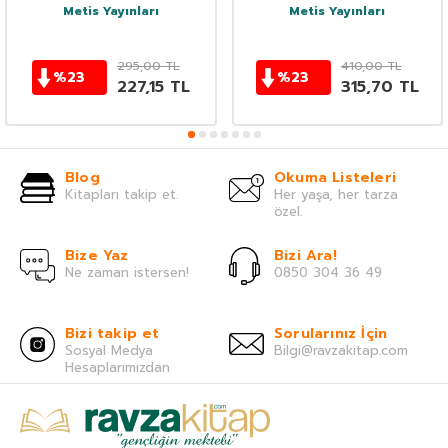
Metis Yayınları
Metis Yayınları
295,00
TL
410,00
TL
%
23
%
23
227,15
TL
315,70
TL
Blog
Okuma Listeleri
Kitapları takip et.
Her yaşa, her tarza
özel.
Bize Yaz
Bizi Ara!
Ne zaman istersen!
0850 304 36 49
Bizi takip et
Sorularınız İçin
Sosyal Medya
Bilgi@ravzakitap.com
Hesaplarımızdan