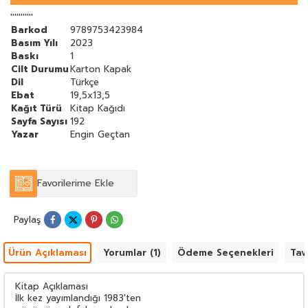
'''''''''''
Barkod
9789753423984
Basım Yılı
2023
Baskı
1
Cilt Durumu
Karton Kapak
Dil
Türkçe
Ebat
19,5x13,5
Kağıt Türü
Kitap Kağıdı
Sayfa Sayısı
192
Yazar
Engin Geçtan
Favorilerime Ekle
Paylaş
Ürün Açıklaması
Yorumlar (1)
Ödeme Seçenekleri
Tav
Kitap Açıklaması
İlk kez yayımlandığı 1983'ten