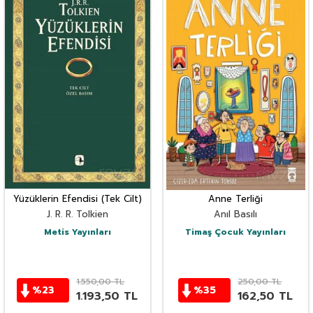
Yüzüklerin Efendisi (Tek Cilt)
Anne Terliği
J. R. R. Tolkien
Anıl Basılı
Metis Yayınları
Timaş Çocuk Yayınları
1.550,00
TL
250,00
TL
%
23
%
35
1.193,50
TL
162,50
TL