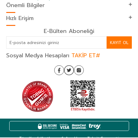
Önemli Bilgiler
Hızlı Erişim
E-Bülten Aboneliği
KAYIT OL
Sosyal Medya Hesapları
TAKİP ET#