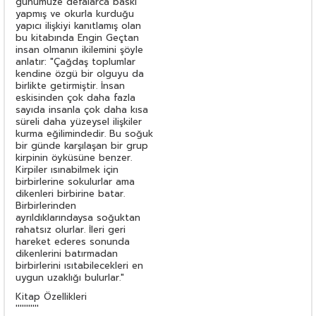
günümüze defalarca baskı
yapmış ve okurla kurduğu
yapıcı ilişkiyi kanıtlamış olan
bu kitabında Engin Geçtan
insan olmanın ikilemini şöyle
anlatır: "Çağdaş toplumlar
kendine özgü bir olguyu da
birlikte getirmiştir. İnsan
eskisinden çok daha fazla
sayıda insanla çok daha kısa
süreli daha yüzeysel ilişkiler
kurma eğilimindedir. Bu soğuk
bir günde karşılaşan bir grup
kirpinin öyküsüne benzer.
Kirpiler ısınabilmek için
birbirlerine sokulurlar ama
dikenleri birbirine batar.
Birbirlerinden
ayrıldıklarındaysa soğuktan
rahatsız olurlar. İleri geri
hareket ederes sonunda
dikenlerini batırmadan
birbirlerini ısıtabilecekleri en
uygun uzaklığı bulurlar."
Kitap Özellikleri
'''''''''''