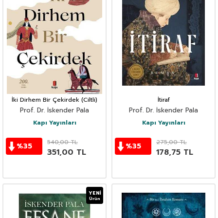
İki Dirhem Bir Çekirdek (Ciltli)
İtiraf
Prof. Dr. İskender Pala
Prof. Dr. İskender Pala
Kapı Yayınları
Kapı Yayınları
540,00
TL
275,00
TL
%
35
%
35
351,00
TL
178,75
TL
YENI
Ürün