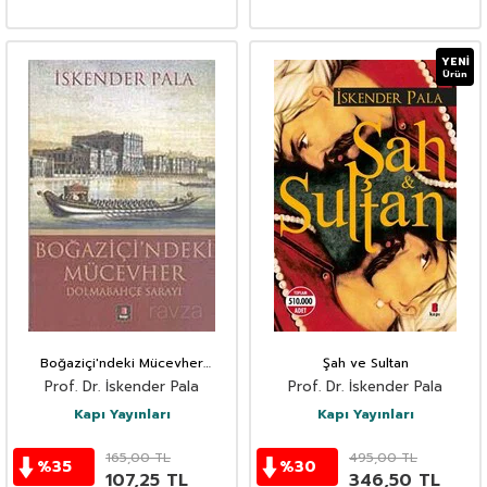
YENI
Ürün
Boğaziçi'ndeki Mücevher
Şah ve Sultan
Dolmabahçe Sarayı
Prof. Dr. İskender Pala
Prof. Dr. İskender Pala
Kapı Yayınları
Kapı Yayınları
165,00
TL
495,00
TL
%
35
%
30
107,25
TL
346,50
TL