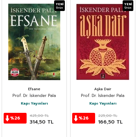
YENI
YENI
Ürün
Ürün
Efsane
Aşka Dair
Prof. Dr. İskender Pala
Prof. Dr. İskender Pala
Kapı Yayınları
Kapı Yayınları
425,00
TL
225,00
TL
%
26
%
26
314,50
TL
166,50
TL