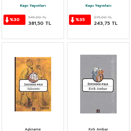
Kapı Yayınları
Kapı Yayınları
545,00
TL
375,00
TL
%
30
%
35
381,50
TL
243,75
TL
Aşkname
Kırk Ambar