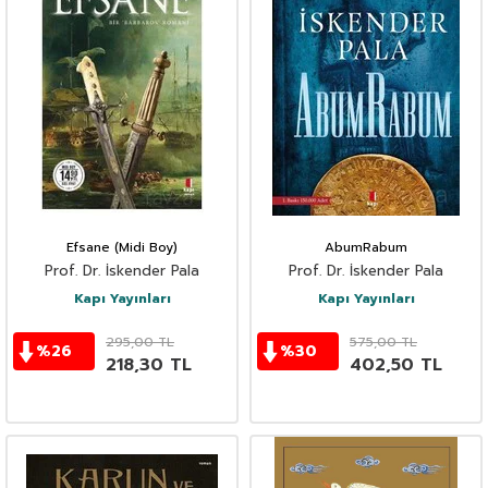
Efsane (Midi Boy)
AbumRabum
Prof. Dr. İskender Pala
Prof. Dr. İskender Pala
Kapı Yayınları
Kapı Yayınları
295,00
TL
575,00
TL
%
26
%
30
218,30
TL
402,50
TL