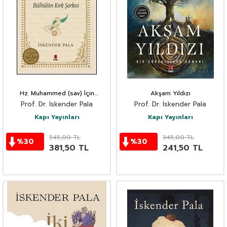
Hz. Muhammed (sav) İçin
Akşam Yıldızı
Bülbülün Kırk Şarkısı (Karton
Prof. Dr. İskender Pala
Prof. Dr. İskender Pala
Kapak)
Kapı Yayınları
Kapı Yayınları
545,00
TL
345,00
TL
%
30
%
30
381,50
TL
241,50
TL