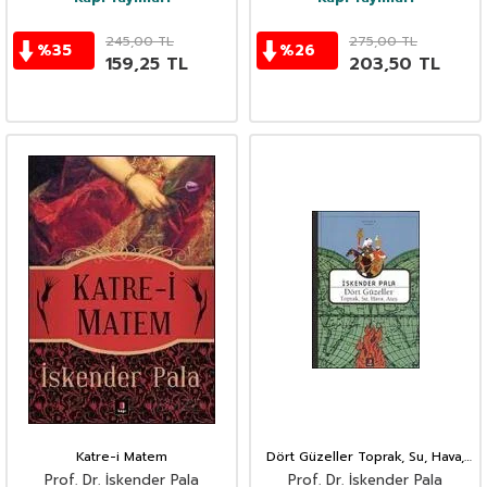
245,00
TL
275,00
TL
%
35
%
26
159,25
TL
203,50
TL
Katre-i Matem
Dört Güzeller Toprak, Su, Hava,
Ateş
Prof. Dr. İskender Pala
Prof. Dr. İskender Pala