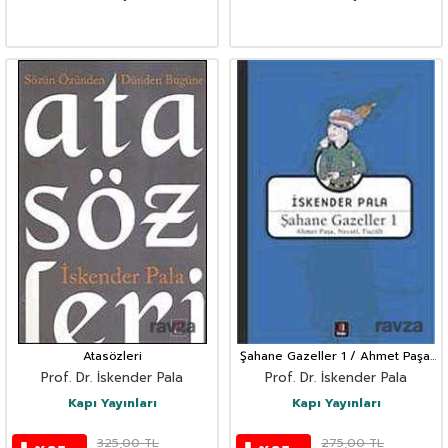
Atasözleri
Şahane Gazeller 1 / Ahmet Paşa,
Necati, Fuzuli
Prof. Dr. İskender Pala
Prof. Dr. İskender Pala
Kapı Yayınları
Kapı Yayınları
325,00
TL
275,00
TL