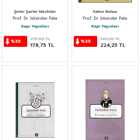
Şiirler Şairler Meclisler
Kahve Molası
Prof. Dr. İskender Pala
Prof. Dr. İskender Pala
Kapı Yayınları
Kapı Yayınları
275,00
TL
345,00
TL
%
35
%
35
178,75
TL
224,25
TL