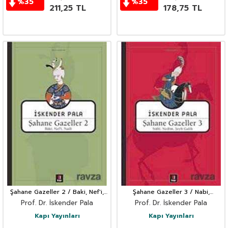
%
35
%
35
211,25
TL
178,75
TL
Şahane Gazeller 2 / Baki, Nef'i,
Şahane Gazeller 3 / Nabi,
Naili
Nedim,Şeyh Galib
Prof. Dr. İskender Pala
Prof. Dr. İskender Pala
Kapı Yayınları
Kapı Yayınları