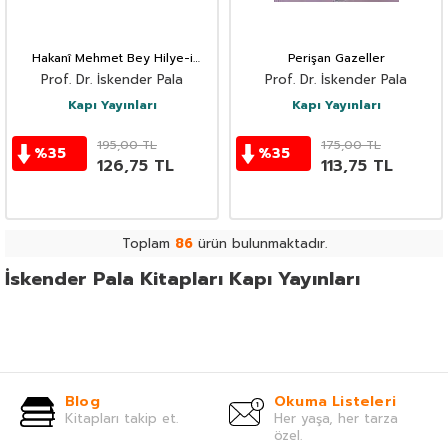
Hakanî Mehmet Bey Hilye-i
Perişan Gazeller
Saadet
Prof. Dr. İskender Pala
Prof. Dr. İskender Pala
Kapı Yayınları
Kapı Yayınları
195,00
TL
175,00
TL
%
35
%
35
126,75
TL
113,75
TL
Toplam
86
ürün bulunmaktadır.
İskender Pala Kitapları Kapı Yayınları
Blog
Okuma Listeleri
Kitapları takip et.
Her yaşa, her tarza
özel.