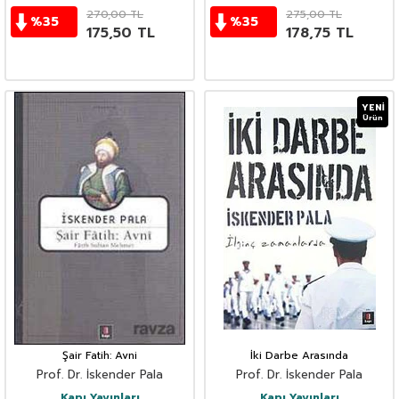
270,00
TL
275,00
TL
%
35
%
35
175,50
TL
178,75
TL
YENI
Ürün
Şair Fatih: Avni
İki Darbe Arasında
Prof. Dr. İskender Pala
Prof. Dr. İskender Pala
Kapı Yayınları
Kapı Yayınları