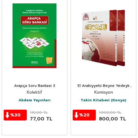
Arapça Soru Bankasi 3
El Arabiyyetü Beyne Yedeyk
4.Cilt (4/1 - 4/2 )
Kolektif
Komisyon
Akdem Yayınları
Tekin Kitabevi (Konya)
110,00
TL
1.000,00
TL
%
30
%
20
77,00
TL
800,00
TL