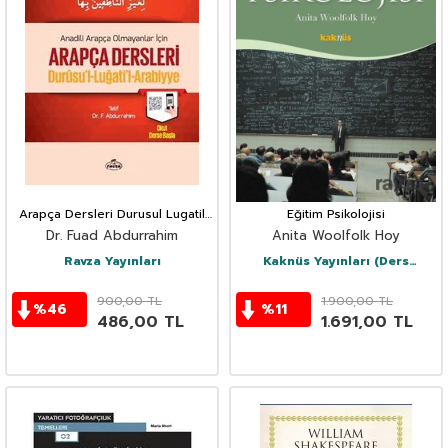
Arapça Dersleri Durusul Lugatil
Eğitim Psikolojisi
Arabiyye (Tek Cilt) (4 Kitap
Dr. Fuad Abdurrahim
Anita Woolfolk Hoy
Takım)
Ravza Yayınları
Kaknüs Yayınları (Ders
Kitapları)
900,00
TL
1.900,00
TL
%
46
%
11
486,00
TL
1.691,00
TL