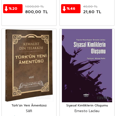
1.000,00
TL
40,00
TL
%
20
%
46
800,00
TL
21,60
TL
Türk'ün Yeni Âmentüsü
Siyasal Kimliklerin Oluşumu
Sâfi
Ernesto Laclau