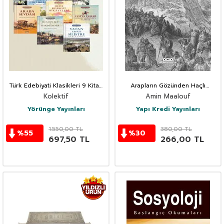
Türk Edebiyati Klasikleri 9 Kitap
Arapların Gözünden Haçlı
Takim
Seferleri
Kolektif
Amin Maalouf
Yörünge Yayınları
Yapı Kredi Yayınları
1.550,00
TL
380,00
TL
%
55
%
30
697,50
TL
266,00
TL