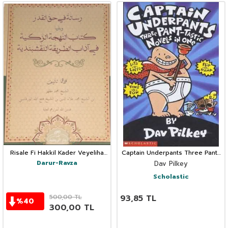
Risale Fi Hakkil Kader Veyeliha
Captain Underpants Three Pant-
Kitabü’n Nühceti’z Zekiyye Fi
tastic Novels in One
Darur-Ravza
Dav Pilkey
Adabi’t Tarikati’n Nakşibendiyye
Scholastic
500,00
TL
93,85
TL
%
40
300,00
TL