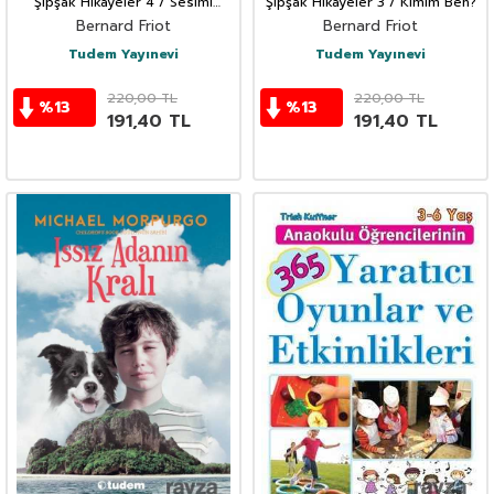
Şipşak Hikayeler 4 / Sesimi
Şipşak Hikayeler 3 / Kimim Ben?
Duyan Var mı?
Bernard Friot
Bernard Friot
Tudem Yayınevi
Tudem Yayınevi
220,00
TL
220,00
TL
%
13
%
13
191,40
TL
191,40
TL