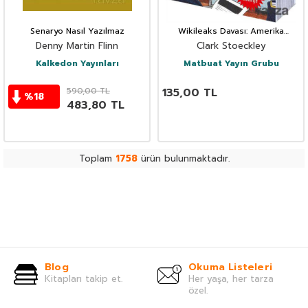
Senaryo Nasıl Yazılmaz
Wikileaks Davası: Amerika
Chelsea Manning'e Karşı
Denny Martin Flinn
Clark Stoeckley
Kalkedon Yayınları
Matbuat Yayın Grubu
590,00
TL
135,00
TL
%
18
483,80
TL
Toplam
1758
ürün bulunmaktadır.
Blog
Okuma Listeleri
Kitapları takip et.
Her yaşa, her tarza
özel.