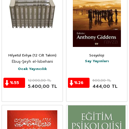
Hilyetül Evliya (12 Cilt Takim)
Sosyoloji
Say Yayınları
Ebuş-Şeyh el-İsbehani
Ocak Yayıncılık
12.000,00
TL
600,00
TL
%
55
%
26
5.400,00
TL
444,00
TL