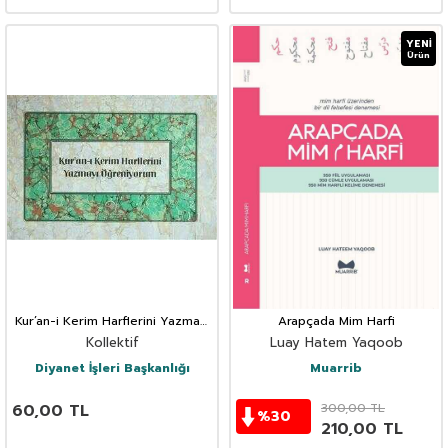
YENI
Ürün
Kur’an-i Kerim Harflerini Yazmayi
Arapçada Mim Harfi
Ögreniyorm
Kollektif
Luay Hatem Yaqoob
Diyanet İşleri Başkanlığı
Muarrib
60,00
TL
300,00
TL
%
30
210,00
TL