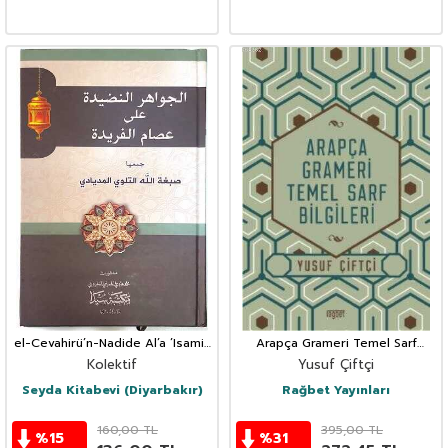
el-Cevahirü’n-Nadide Al’a ’Isami’l
Arapça Grameri Temel Sarf
Ferid Seyda Yayinlari
Bilgileri
Kolektif
Yusuf Çiftçi
Seyda Kitabevi (Diyarbakır)
Rağbet Yayınları
160,00
TL
395,00
TL
%
15
%
31