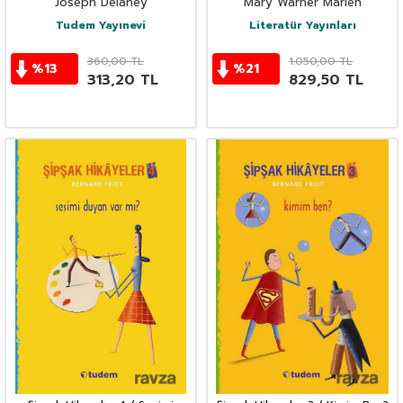
Joseph Delaney
Mary Warner Marien
Tudem Yayınevi
Literatür Yayınları
360,00
TL
1.050,00
TL
%
13
%
21
313,20
TL
829,50
TL