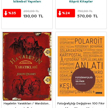
İslâmbol Yayınları
Köprü Kitaplar
200,00
TL
750,00
TL
%
35
%
24
130,00
TL
570,00
TL
Hayaletin Yaratıkları / Wardstone
Fotoğrafçılığı Değiştiren 100 Fikir
Günlükleri 15. Kitap