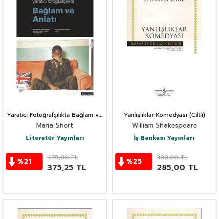
Yaratıcı Fotoğrafçılıkta Bağlam ve
Yanlışlıklar Komedyası (Ciltli)
Anlatı
Maria Short
William Shakespeare
Literatür Yayınları
İş Bankası Yayınları
475,00
TL
380,00
TL
%
21
%
25
375,25
TL
285,00
TL