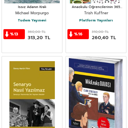
Issız Adanın Kralı
Anaokulu Öğrencilerinin 365
Yaratıcı Oyunlar ve Etkinlikleri
Michael Morpurgo
Trish Kuffner
Tudem Yayınevi
Platform Yayınları
360,00
TL
310,00
TL
%
13
%
16
313,20
TL
260,40
TL