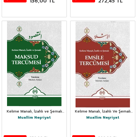
136,00
TL
272,45
TL
Kelime Manalı, İzahlı ve Şemalı
Kelime Manalı, İzahlı Ve Şemalı
Maksud Tercümesi
Emsile Tercümesi
Muallim Neşriyat
Muallim Neşriyat