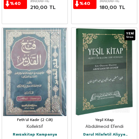
350,00
TL
300,00
TL
%
40
%
40
210,00
TL
180,00
TL
YENI
Ürün
Feth'ül Kadir (2 Cilt)
Yeşil Kitap
Kollektif
Abdülmecid Efendi
Ravzakitap Kampanya
Darul Hilafetil Aliyye
Medresesi