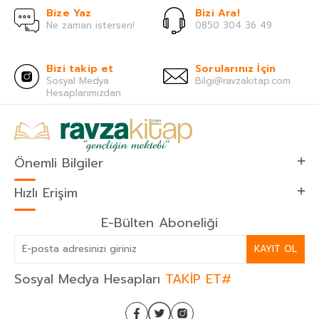
Bize Yaz
Bizi Ara!
Ne zaman istersen!
0850 304 36 49
Bizi takip et
Sorularınız İçin
Sosyal Medya
Bilgi@ravzakitap.com
Hesaplarımızdan
Önemli Bilgiler
Hızlı Erişim
E-Bülten Aboneliği
KAYIT OL
Sosyal Medya Hesapları
TAKİP ET#