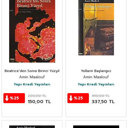
Beatrice'den Sonra Birinci Yüzyıl
Yolların Başlangıcı
Amin Maalouf
Amin Maalouf
Yapı Kredi Yayınları
Yapı Kredi Yayınları
200,00
TL
450,00
TL
%
25
%
25
150,00
TL
337,50
TL