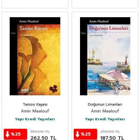
Tanios Kayası
Doğunun Limanları
Amin Maalouf
Amin Maalouf
Yapı Kredi Yayınları
Yapı Kredi Yayınları
350,00
TL
250,00
TL
%
25
%
25
262,50
TL
187,50
TL