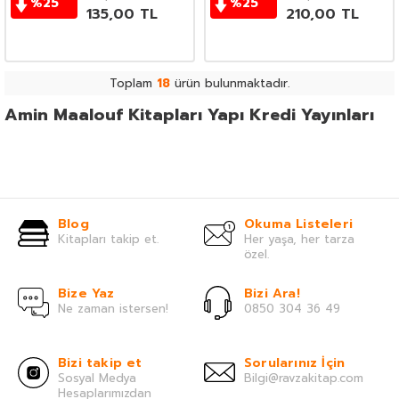
%
25
%
25
135,00
TL
210,00
TL
Toplam
18
ürün bulunmaktadır.
Amin Maalouf Kitapları Yapı Kredi Yayınları
Blog
Okuma Listeleri
Kitapları takip et.
Her yaşa, her tarza
özel.
Bize Yaz
Bizi Ara!
Ne zaman istersen!
0850 304 36 49
Bizi takip et
Sorularınız İçin
Sosyal Medya
Bilgi@ravzakitap.com
Hesaplarımızdan