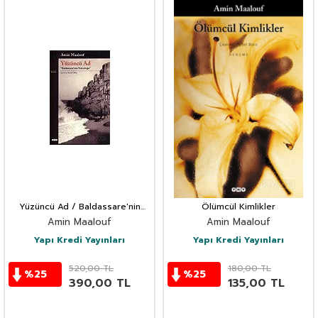
Yüzüncü Ad / Baldassare'nin
Ölümcül Kimlikler
Yolculuğu
Amin Maalouf
Amin Maalouf
Yapı Kredi Yayınları
Yapı Kredi Yayınları
520,00
TL
180,00
TL
%
25
%
25
390,00
TL
135,00
TL