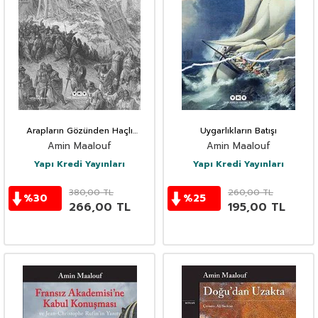
Arapların Gözünden Haçlı
Uygarlıkların Batışı
Seferleri
Amin Maalouf
Amin Maalouf
Yapı Kredi Yayınları
Yapı Kredi Yayınları
380,00
TL
260,00
TL
%
30
%
25
266,00
TL
195,00
TL