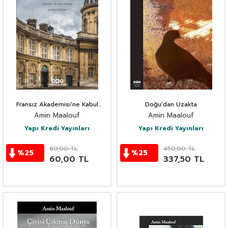
Fransız Akademisi'ne Kabul
Doğu'dan Uzakta
Konuşması ve Jean-Christophe
Amin Maalouf
Amin Maalouf
Rufin'in Yanıtı
Yapı Kredi Yayınları
Yapı Kredi Yayınları
80,00
TL
450,00
TL
%
25
%
25
60,00
TL
337,50
TL