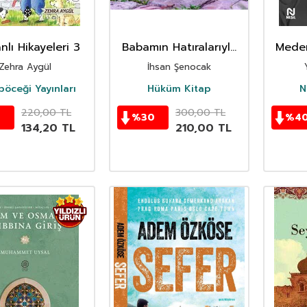
lı Hikayeleri 3
Babamın Hatıralarıyla
Meden
Yakın Tarih
Zehra Aygül
İhsan Şenocak
öceği Yayınları
Hüküm Kitap
N
220,00
TL
300,00
TL
%
30
%
4
134,20
TL
210,00
TL