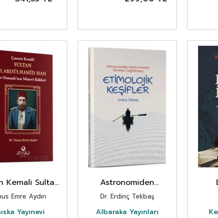
n Kemali Sultan
Astronomiden
Abdülhamid Han
Gastronomiye
nus Emre Aydın
Dr. Erdinç Tekbaş
Tarihten Coğrafyaya
Etimolojik Keşifler
ıska Yayınevi
Albaraka Yayınları
Ke