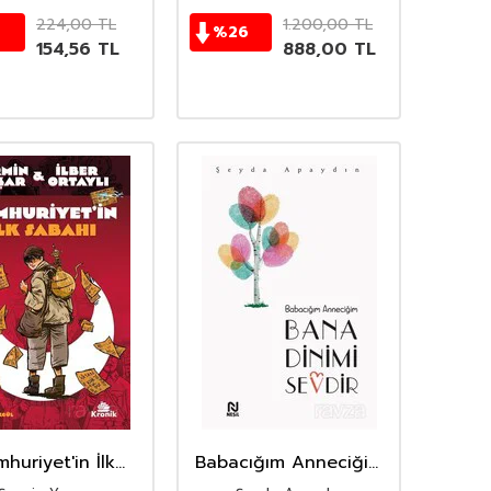
224,00
TL
1.200,00
TL
%
26
154,56
TL
888,00
TL
huriyet'in İlk
Babacığım Anneciğim
Sabahı
Bana Dinimi Sevdir