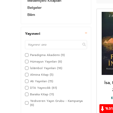
Medeniyeti Kitapları
Belgeler
Özellikle 
tarih çalı
Bilim
dair önlem
Bilim Tarihi
Bölgeler-Ülkeler
Tarih Tu
Yayınevi
Çağlar-Dönemler
Diğer
Tarih ki
yapmadan h
Dünya
tarih kita
Paradigma Akademi
(9)
dönemde bu
Hatıralar
insanlığı a
Hümayun Yayınları
(6)
İnceleme-Araştırma
İslâmbol Yayınları
(16)
Keşifler Tarihi
Almina Kitap
(5)
Kişiler
Ati Yayınları
(15)
İsa, 
Kronolojiler
DTA Yayıncılık
(61)
Kuram
Baraka Kitap
(11)
K
Medeniyetler
Yediveren Yayın Grubu - Kampanya
(6)
Önemli Olaylar
%
31
Paradigma Akademi Yayınları
(161)