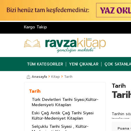
Kargo Takip
TÜM KATEGORILER
YENI ÇIKANLAR
ÇOK SATANL
Anasayfa
Kitap
Tarih
Tarih
Tari
Tarih
Türk Devletleri Tarihi Siyasi,Kültür-
Medeniyeti Kitapları
Eski Çağ Antik Çağ Tarihi Siyasi
Tarihin sö
Kültür-Medeniyet Kitapları
inceleyen 
geleceğini
Selçuklu Tarihi Siyasi , Kültür-