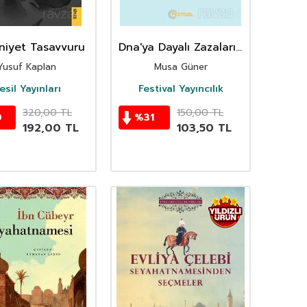
iyet Tasavvuru
Dna'ya Dayalı Zazaların
Kökeni (Zaza Halkının
Yusuf Kaplan
Musa Güner
Tarihi)
esil Yayınları
Festival Yayıncılık
320,00
TL
150,00
TL
0
%
31
192,00
TL
103,50
TL