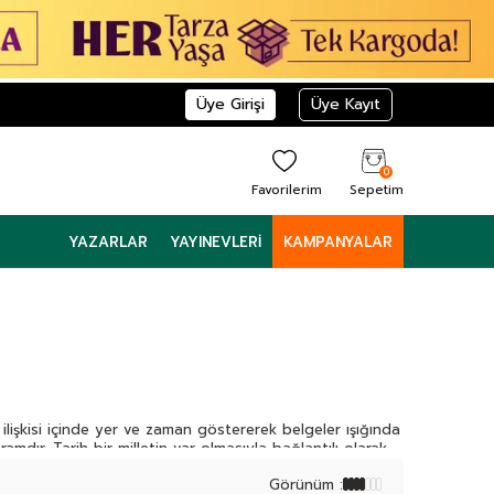
Üye Girişi
Üye Kayıt
0
Favorilerim
Sepetim
YAZARLAR
YAYINEVLERI
KAMPANYALAR
ilişkisi içinde yer ve zaman göstererek belgeler ışığında
ramdır. Tarih bir milletin var olmasıyla bağlantılı olarak
Görünüm :