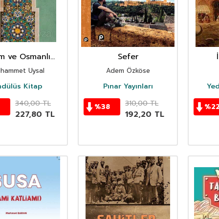
am ve Osmanlı
Sefer
ıbbına Giriş
Se
hammet Uysal
Adem Özköse
ndülüs Kitap
Pınar Yayınları
Yed
340,00
TL
310,00
TL
%
38
%
2
227,80
TL
192,20
TL