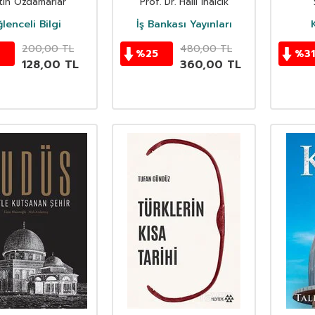
tin Özdamarlar
Prof. Dr. Halil İnalcık
Eserleri - XVIII
lenceli Bilgi
İş Bankası Yayınları
200,00
TL
480,00
TL
%
25
%
31
128,00
TL
360,00
TL