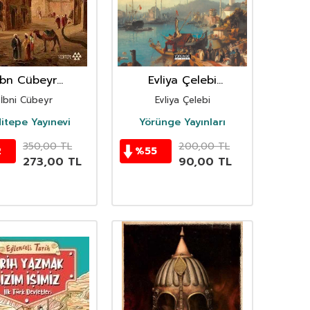
İbn Cübeyr
Evliya Çelebi
yahatnamesi
Seyahatnamesinden
İbni Cübeyr
Evliya Çelebi
Seçmeler
itepe Yayınevi
Yörünge Yayınları
350,00
TL
200,00
TL
2
%
55
273,00
TL
90,00
TL