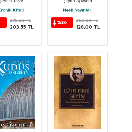
Şermin Yaşar
Şeyda Apaydın
Kronik Kitap
Nesil Yayınları
295,00
TL
200,00
TL
%
36
203,55
TL
128,00
TL