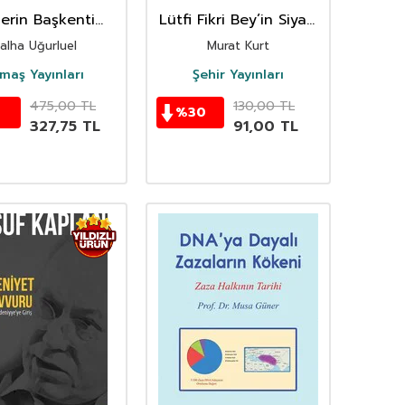
lerin Başkenti
Lütfi Fikri Bey’in Siyasi
Kudüs
Mücadelesi Yahut Tek
alha Uğurluel
Murat Kurt
Başına Muhalefet
maş Yayınları
Şehir Yayınları
475,00
TL
130,00
TL
%
30
327,75
TL
91,00
TL