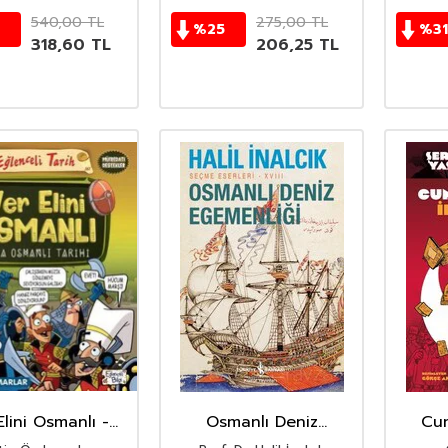
540,00
TL
275,00
TL
%
25
%
31
318,60
TL
206,25
TL
Elini Osmanlı -
Osmanlı Deniz
Cum
 Osmanlı Tarihi
Egemenliği Seçme