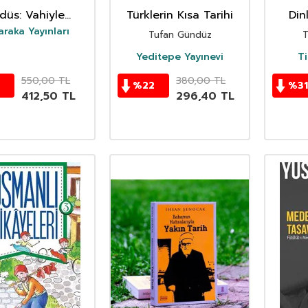
düs: Vahiyle
Türklerin Kısa Tarihi
Din
tsanan Şehir
araka Yayınları
Tufan Gündüz
T
arton Kapak)
Yeditepe Yayınevi
Ti
550,00
TL
380,00
TL
%
22
%
31
412,50
TL
296,40
TL