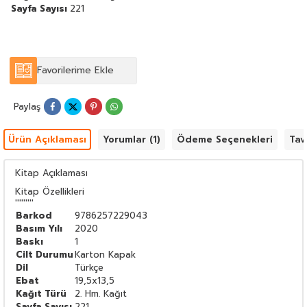
Sayfa Sayısı
221
Favorilerime Ekle
Paylaş
Ürün Açıklaması
Yorumlar (1)
Ödeme Seçenekleri
Tav
Kitap Açıklaması
Kitap Özellikleri
'''''''''
Barkod
9786257229043
Basım Yılı
2020
Baskı
1
Cilt Durumu
Karton Kapak
Dil
Türkçe
Ebat
19,5x13,5
Kağıt Türü
2. Hm. Kağıt
Sayfa Sayısı
221