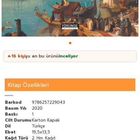
16
kişi
şu an bu ürünü
inceliyor
🔥
Kitap Özellikleri
'''''''''
Barkod
9786257229043
Basım Yılı
2020
Baskı
1
Cilt Durumu
Karton Kapak
Dil
Türkçe
Ebat
19,5x13,5
Kağıt Türü
2. Hm. Kağıt