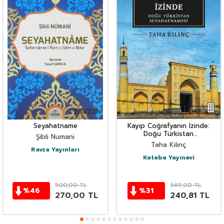
Seyahatname
Kayıp Coğrafyanın İzinde:
Doğu Türkistan
Şibli Numani
Seyahatnamesi
Taha Kılınç
Ravza Yayınları
Ketebe Yayınevi
500,00
TL
349,00
TL
%
46
%
31
270,00
TL
240,81
TL