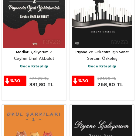
Modları Çalıyorum 2
Piyano ve Orkestra İçin Sanat
Meleği
Ceylan Ünal Akbulut
Sercan Özkeleş
Gece Kitaplığı
Gece Kitaplığı
474,00
TL
384,00
TL
%
30
%
30
331,80
TL
268,80
TL