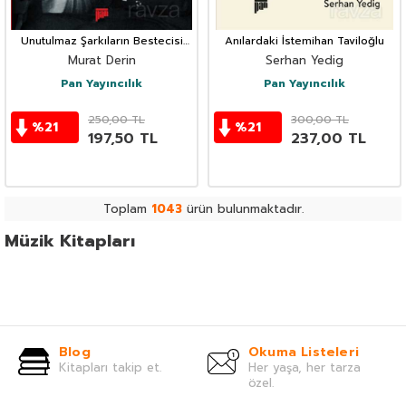
Unutulmaz Şarkıların Bestecisi
Anılardaki İstemihan Taviloğlu
Erol Sayan
Murat Derin
Serhan Yedig
Pan Yayıncılık
Pan Yayıncılık
250,00
TL
300,00
TL
%
21
%
21
197,50
TL
237,00
TL
Toplam
1043
ürün bulunmaktadır.
Müzik Kitapları
Blog
Okuma Listeleri
Kitapları takip et.
Her yaşa, her tarza
özel.