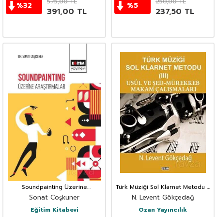
575,00
TL
250,00
TL
%
32
%
5
391,00
TL
237,50
TL
Soundpainting Üzerine
Türk Müziği Sol Klarnet Metodu 3
Araştırmalar
Usul Ve Şed-Mürekkeb Makam
Sonat Coşkuner
N. Levent Gökçedağ
Çalışmaları
Eğitim Kitabevi
Ozan Yayıncılık