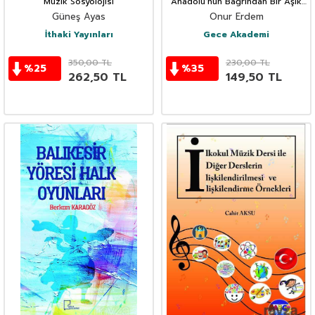
Müzik Sosyolojisi
Anadolu'nun Bağrından Bir Aşık
Kutubi
Güneş Ayas
Onur Erdem
İthaki Yayınları
Gece Akademi
350,00
TL
230,00
TL
%
25
%
35
262,50
TL
149,50
TL