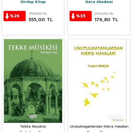
Girdap Kitap
Gece Akademi
750,00
TL
272,00
TL
%
26
%
35
555,00
TL
176,80
TL
Tekke Musikisi
Unutulmayanlardan Kıbrıs Havaları