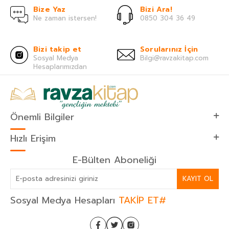
Bize Yaz
Bizi Ara!
Ne zaman istersen!
0850 304 36 49
Bizi takip et
Sorularınız İçin
Sosyal Medya
Bilgi@ravzakitap.com
Hesaplarımızdan
Önemli Bilgiler
Hızlı Erişim
E-Bülten Aboneliği
KAYIT OL
Sosyal Medya Hesapları
TAKİP ET#