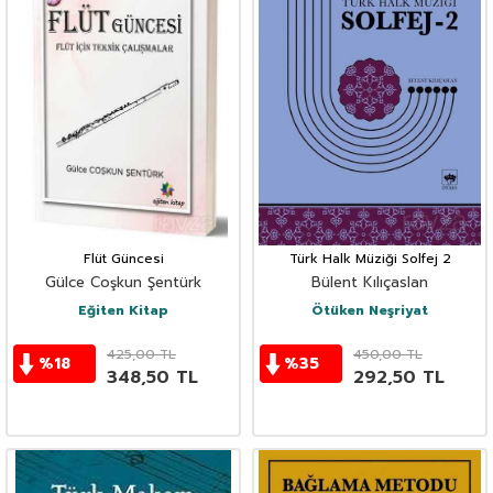
Flüt Güncesi
Türk Halk Müziği Solfej 2
Gülce Coşkun Şentürk
Bülent Kılıçaslan
Eğiten Kitap
Ötüken Neşriyat
425,00
TL
450,00
TL
%
18
%
35
348,50
TL
292,50
TL