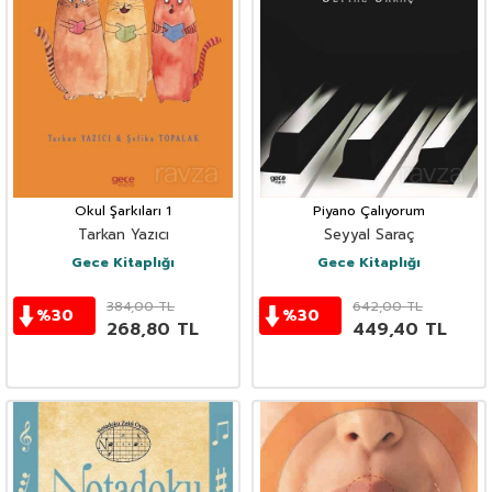
Okul Şarkıları 1
Piyano Çalıyorum
Tarkan Yazıcı
Seyyal Saraç
Gece Kitaplığı
Gece Kitaplığı
384,00
TL
642,00
TL
%
30
%
30
268,80
TL
449,40
TL