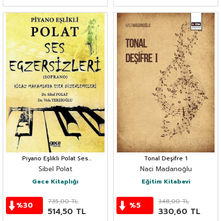
Piyano Eşlikli Polat Ses
Tonal Deşifre 1
Egzersizleri
Sibel Polat
Naci Madanoğlu
Gece Kitaplığı
Eğitim Kitabevi
735,00
TL
348,00
TL
%
30
%
5
514,50
TL
330,60
TL