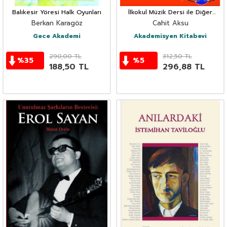
Balıkesir Yöresi Halk Oyunları
İlkokul Müzik Dersi ile Diğer
Derslerin İlişkilendirilmesi ve
Berkan Karagöz
Cahit Aksu
İlişkilendirme Örnekleri
Gece Akademi
Akademisyen Kitabevi
290,00
TL
312,50
TL
%
35
%
5
188,50
TL
296,88
TL