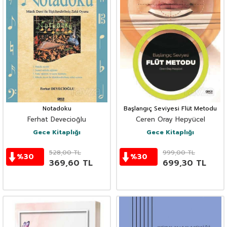
Notadoku
Başlangıç Seviyesi Flüt Metodu
Ferhat Devecioğlu
Ceren Oray Hepyücel
Gece Kitaplığı
Gece Kitaplığı
528,00
TL
999,00
TL
%
30
%
30
369,60
TL
699,30
TL