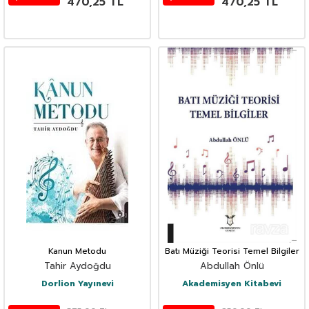
470,25
TL
470,25
TL
Kanun Metodu
Batı Müziği Teorisi Temel Bilgiler
Tahir Aydoğdu
Abdullah Önlü
Dorlion Yayınevi
Akademisyen Kitabevi