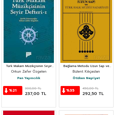
Türk Makam Müzikçisinin Seyir
Bağlama Metodu Uzun Sap ve
Defteri 1
Türk Halk Müziği Nazariyatı
Orkun Zafer Özgelen
Bülent Kılıçaslan
Pan Yayıncılık
Ötüken Neşriyat
300,00
TL
450,00
TL
%
21
%
35
237,00
TL
292,50
TL