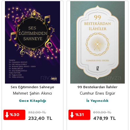
Ses Eğitiminden Sahneye
99 Bestekardan İlahiler
Mehmet Şahin Akıncı
Cumhur Enes Ergür
Gece Kitaplığı
İz Yayıncılık
332,00
TL
693,00
TL
%
30
%
31
232,40
TL
478,19
TL