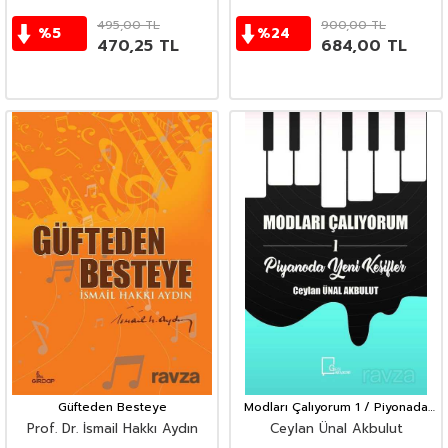
495,00
TL
900,00
TL
%
5
%
24
470,25
TL
684,00
TL
Güfteden Besteye
Modları Çalıyorum 1 / Piyonada
Yeni Keşifler
Prof. Dr. İsmail Hakkı Aydın
Ceylan Ünal Akbulut