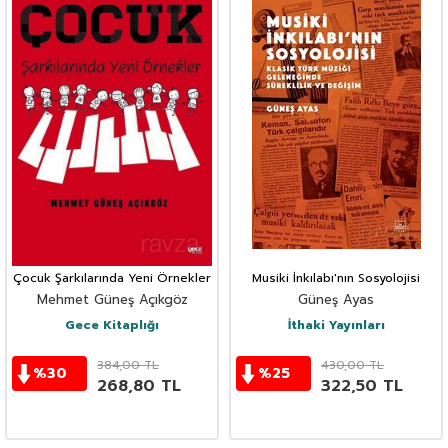
Çocuk Şarkılarında Yeni Örnekler
Musiki İnkılabı'nın Sosyolojisi
Mehmet Güneş Açıkgöz
Güneş Ayas
Gece Kitaplığı
İthaki Yayınları
384,00
TL
430,00
TL
%
30
%
25
268,80
TL
322,50
TL