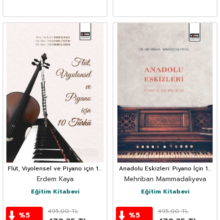
Flüt, Viyolensel ve Piyano için 10
Anadolu Eskizleri: Piyano İçin 12
Türkü
Minyatür
Erdem Kaya
Mehriban Mammadaliyeva
Eğitim Kitabevi
Eğitim Kitabevi
495,00
TL
495,00
TL
%
5
%
5