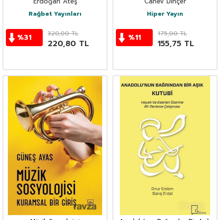
Erdoğan Ateş
Canev Dinçer
Rağbet Yayınları
Hiper Yayın
320,00
TL
175,00
TL
%
31
%
11
220,80
TL
155,75
TL