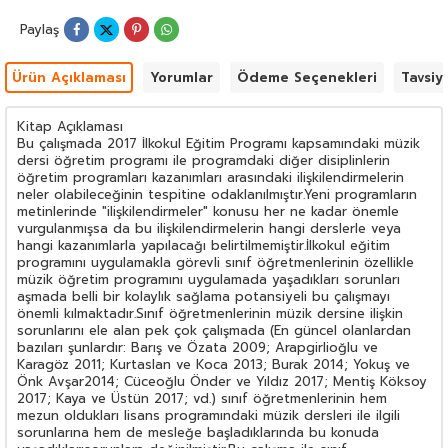
öğretmenlerimize müzik dersi ile ilgili daha etkili ve daha motive
edici öğrenme-öğretme yaşantıları oluşturmada yardımcı
Paylaş
olabilmesini ümit ve temenni ederim.
Ürün Açıklaması
Yorumlar
Ödeme Seçenekleri
Tavsiy
Kitap Açıklaması
Bu çalışmada 2017 İlkokul Eğitim Programı kapsamındaki müzik
dersi öğretim programı ile programdaki diğer disiplinlerin
öğretim programları kazanımları arasındaki ilişkilendirmelerin
neler olabileceğinin tespitine odaklanılmıştır.Yeni programların
metinlerinde "ilişkilendirmeler" konusu her ne kadar önemle
vurgulanmışsa da bu ilişkilendirmelerin hangi derslerle veya
hangi kazanımlarla yapılacağı belirtilmemiştir.İlkokul eğitim
programını uygulamakla görevli sınıf öğretmenlerinin özellikle
müzik öğretim programını uygulamada yaşadıkları sorunları
aşmada belli bir kolaylık sağlama potansiyeli bu çalışmayı
önemli kılmaktadır.Sınıf öğretmenlerinin müzik dersine ilişkin
sorunlarını ele alan pek çok çalışmada (En güncel olanlardan
bazıları şunlardır: Barış ve Özata 2009; Arapgirlioğlu ve
Karagöz 2011; Kurtaslan ve Koca 2013; Burak 2014; Yokuş ve
Önk Avşar2014; Cüceoğlu Önder ve Yıldız 2017; Mentiş Köksoy
2017; Kaya ve Üstün 2017; vd.) sınıf öğretmenlerinin hem
mezun oldukları lisans programındaki müzik dersleri ile ilgili
sorunlarına hem de mesleğe başladıklarında bu konuda