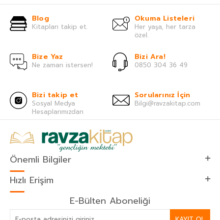
Blog
Okuma Listeleri
Kitapları takip et.
Her yaşa, her tarza
özel.
Bize Yaz
Bizi Ara!
Ne zaman istersen!
0850 304 36 49
Bizi takip et
Sorularınız İçin
Sosyal Medya
Bilgi@ravzakitap.com
Hesaplarımızdan
Önemli Bilgiler
Hızlı Erişim
E-Bülten Aboneliği
KAYIT OL