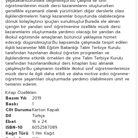
yaşadıklarısorunlara değinilmiştir.Bu çalışma ile sınıf
öğretmenlerinin müzik dersi kazanımlarını oluştururken
genellikle eşzamanlı olarak yürüttükleri diğer derslerle olası
ilişkilendirmelerin hangi kazanımlar boyutunda olabileceğine
dönük kolaylaştırıcı ipuçları sunulmuştur.Burada ele alınan
içeriğin bir yandan sınıf öğretmenine özellikle müzik dersi
kazanımlarını oluşturmada yardımcı olacağı bir yandan da
ilkokul eğitiminde amaçlanan bütüncül yaklaşıma hizmet
edeceği düşünülmüştür.Bu kapsamda çalışmada tespit edilen
ilişkili kazanımlar Milli Eğitim Bakanlığı Talim Terbiye Kurulu
tarafından hazırlanan ilkokul öğretim programları ve
ilişkilendirme etkinlik örnekleri de yine Talim Terbiye Kurulu
tarafından hazırlananilkokul ders kitapları baz alınarak
çalışılmıştır.Bu çalışmanın özellikle ilkokul sınıf öğretmenlerimize
müzik dersi ile ilgili daha etkili ve daha motive edici öğrenme-
öğretme yaşantıları oluşturmada yardımcı olabilmesini ümit ve
temenni ederim.
Kitap Özellikleri
Basım Yılı
2019
Baskı
1
Cilt Durumu
Karton Kapak
Dil
Türkçe
Ebat
16 x 24
ISBN-10
6052587089
Kağıt Türü
1. Hm. Kağıt