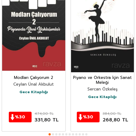
Modları Çalıyorum 2
Piyano ve Orkestra İçin Sanat
Meleği
Ceylan Ünal Akbulut
Sercan Özkeleş
Gece Kitaplığı
Gece Kitaplığı
474,00
TL
384,00
TL
%
30
%
30
331,80
TL
268,80
TL