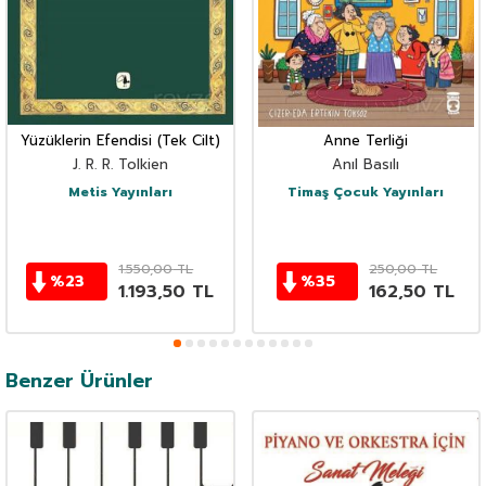
Yüzüklerin Efendisi (Tek Cilt)
Anne Terliği
J. R. R. Tolkien
Anıl Basılı
Metis Yayınları
Timaş Çocuk Yayınları
1.550,00
TL
250,00
TL
%
23
%
35
1.193,50
TL
162,50
TL
Benzer Ürünler