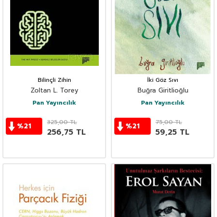
Bilinçli Zihin
İki Göz Sıvı
Zoltan L. Torey
Buğra Giritlioğlu
Pan Yayıncılık
Pan Yayıncılık
325,00
TL
75,00
TL
%
21
%
21
256,75
TL
59,25
TL