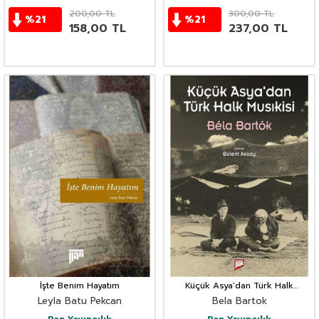
200,00
TL
300,00
TL
%
21
%
21
158,00
TL
237,00
TL
İşte Benim Hayatım
Küçük Asya'dan Türk Halk
Musıkisi
Leyla Batu Pekcan
Bela Bartok