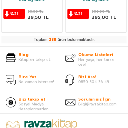
Pan Yayıncılık
Pan Yayıncılık
50,00
TL
500,00
TL
%
21
%
21
39,50
TL
395,00
TL
Toplam
238
ürün bulunmaktadır.
Blog
Okuma Listeleri
Kitapları takip et.
Her yaşa, her tarza
özel.
Bize Yaz
Bizi Ara!
Ne zaman istersen!
0850 304 36 49
Bizi takip et
Sorularınız İçin
Sosyal Medya
Bilgi@ravzakitap.com
Hesaplarımızdan