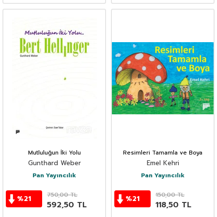
Mutluluğun İki Yolu
Resimleri Tamamla ve Boya
Gunthard Weber
Emel Kehri
Pan Yayıncılık
Pan Yayıncılık
750,00
TL
150,00
TL
%
21
%
21
592,50
TL
118,50
TL