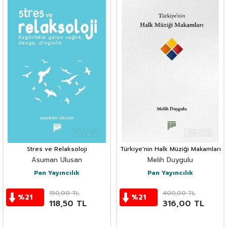
Stres ve Relaksoloji
Türkiye'nin Halk Müziği Makamları
Asuman Ulusan
Melih Duygulu
Pan Yayıncılık
Pan Yayıncılık
150,00
TL
400,00
TL
%
21
%
21
118,50
TL
316,00
TL