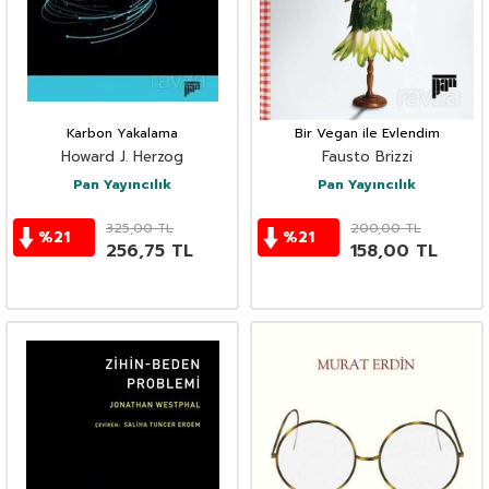
Karbon Yakalama
Bir Vegan ile Evlendim
Howard J. Herzog
Fausto Brizzi
Pan Yayıncılık
Pan Yayıncılık
325,00
TL
200,00
TL
%
21
%
21
256,75
TL
158,00
TL