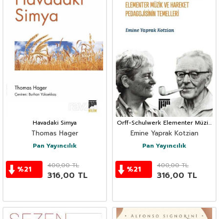
Havadaki Simya
Orff-Schulwerk Elementer Müzik
ve Hareket Pedagojisinin
Thomas Hager
Emine Yaprak Kotzian
Temelleri
Pan Yayıncılık
Pan Yayıncılık
400,00
TL
400,00
TL
%
21
%
21
316,00
TL
316,00
TL