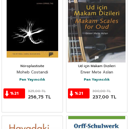
Nöroplastisite
Ud için Makam Dizileri
Moheb Costandi
Enver Mete Aslan
Pan Yayıncılık
Pan Yayıncılık
325,00
TL
300,00
TL
%
21
%
21
256,75
TL
237,00
TL