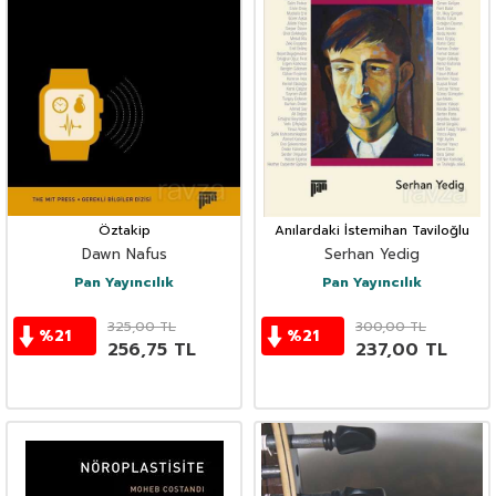
Öztakip
Anılardaki İstemihan Taviloğlu
Dawn Nafus
Serhan Yedig
Pan Yayıncılık
Pan Yayıncılık
325,00
TL
300,00
TL
%
21
%
21
256,75
TL
237,00
TL