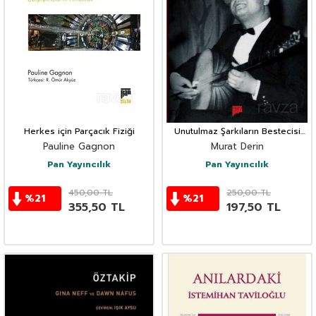
Herkes için Parçacık Fiziği
Unutulmaz Şarkıların Bestecisi
Erol Sayan
Pauline Gagnon
Murat Derin
Pan Yayıncılık
Pan Yayıncılık
450,00
TL
250,00
TL
%
21
%
21
355,50
TL
197,50
TL