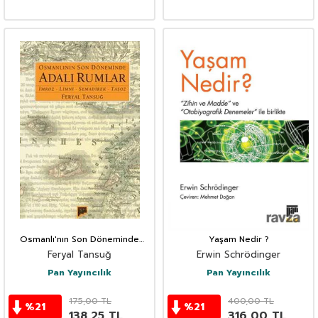
Osmanlı'nın Son Döneminde
Yaşam Nedir ?
Adalı Rumlar
Feryal Tansuğ
Erwin Schrödinger
Pan Yayıncılık
Pan Yayıncılık
175,00
TL
400,00
TL
%
21
%
21
138,25
TL
316,00
TL