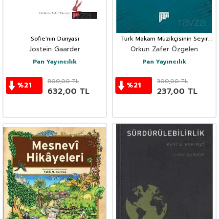
Sofie'nin Dünyası
Türk Makam Müzikçisinin Seyir
Defteri 1
Jostein Gaarder
Orkun Zafer Özgelen
Pan Yayıncılık
Pan Yayıncılık
800,00
TL
300,00
TL
%
21
%
21
632,00
TL
237,00
TL