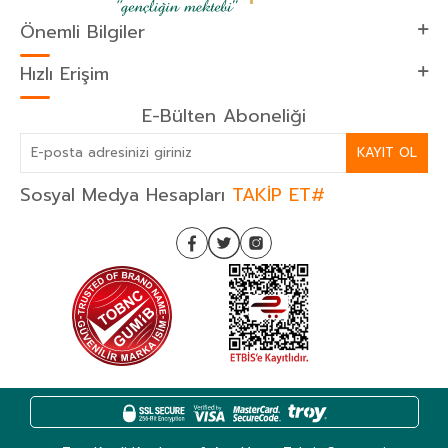
Önemli Bilgiler
Hızlı Erişim
E-Bülten Aboneliği
KAYIT OL
Sosyal Medya Hesapları
TAKİP ET#