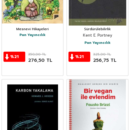
Mesnevi Hikayeleri
Sürdürülebilirlik
Pan Yayıncılık
Kent E. Portney
Pan Yayıncılık
350,00
TL
325,00
TL
%
21
%
21
276,50
TL
256,75
TL