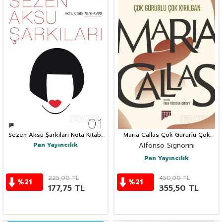
Sezen Aksu Şarkıları Nota Kitabı
Maria Callas Çok Gururlu Çok
01
Kırılgan
Pan Yayıncılık
Alfonso Signorini
Pan Yayıncılık
225,00
TL
450,00
TL
%
21
%
21
177,75
TL
355,50
TL