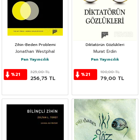
Zihin-Beden Problemi
Diktatörün Gözlükleri
Jonathan Westphal
Murat Erdin
Pan Yayıncılık
Pan Yayıncılık
325,00
TL
100,00
TL
%
21
%
21
256,75
TL
79,00
TL