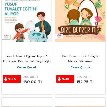
Yusuf Tuvalet Eğitimi Alıyor /
Bize Benzer mi ? / Küçük
Yusuf'un Maceraları / Pedagojik
Merve'nin Büyük Soruları 2
Uz. Klinik. Psk. Fazilet Seyitoğlu
Merve Gülcemal
Eğitim Hikayeleri Seti 1
Cezve Çocuk
Cezve Çocuk
200,00
TL
235,00
TL
%
35
%
35
130,00
TL
152,75
TL