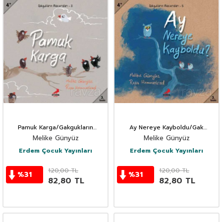
Pamuk Karga/Gakgukların
Ay Nereye Kayboldu/Gak
Maceraları
Gukların Maceraları
Melike Günyüz
Melike Günyüz
Erdem Çocuk Yayınları
Erdem Çocuk Yayınları
120,00
TL
120,00
TL
%
31
%
31
82,80
TL
82,80
TL