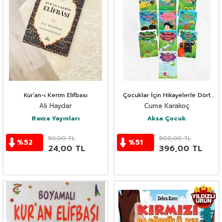
Kur’an-ı Kerim Elifbası
Çocuklar İçin Hikayelerle Dört
Halife Hayatı (10 Kitap Set)
Ali Haydar
Cuma Karakoç
Ravza Yayınları
Aksa Çocuk
50,00
TL
800,00
TL
%
52
%
51
24,00
TL
396,00
TL