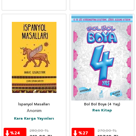
İspanyol Masalları
Bol Bol Boya (4 Yaş)
Ren Kitap
Anonim
Kara Karga Yayınları
280,00
TL
270,00
TL
%
24
%
27