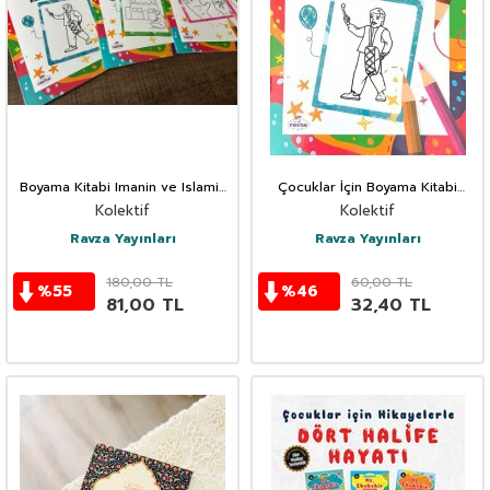
Boyama Kitabi Imanin ve Islamin
Çocuklar İçin Boyama Kitabi
Sarti Ramazan 3’lü
Ramazan Geceleri
Kolektif
Kolektif
Ravza Yayınları
Ravza Yayınları
180,00
TL
60,00
TL
%
55
%
46
81,00
TL
32,40
TL