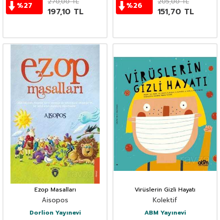
270,00
TL
205,00
TL
%
27
%
26
197,10
TL
151,70
TL
Ezop Masalları
Virüslerin Gizli Hayatı
Aisopos
Kolektif
Dorlion Yayınevi
ABM Yayınevi