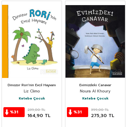
Dinozor Rori'nin Evcil Hayvanı
Evimizdeki Canavar
Liz Climo
Noura Al Khoury
Ketebe Çocuk
Ketebe Çocuk
239,00
TL
399,00
TL
%
31
%
31
164,90
TL
275,30
TL