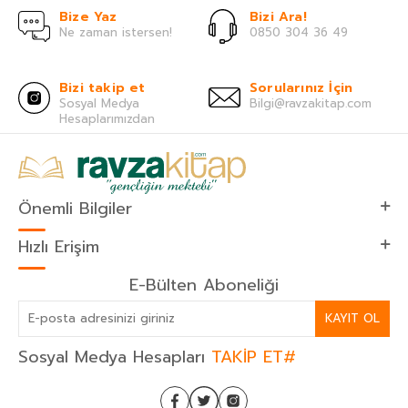
Bize Yaz
Bizi Ara!
Ne zaman istersen!
0850 304 36 49
Bizi takip et
Sorularınız İçin
Sosyal Medya
Bilgi@ravzakitap.com
Hesaplarımızdan
Önemli Bilgiler
Hızlı Erişim
E-Bülten Aboneliği
KAYIT OL
Sosyal Medya Hesapları
TAKİP ET#