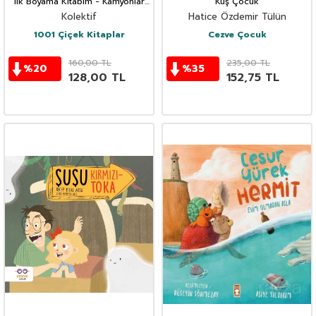
İlk Boyama Kitabım - Kamyonlar
Kuş Çocuk
ve İş Makineleri
Kolektif
Hatice Özdemir Tülün
1001 Çiçek Kitaplar
Cezve Çocuk
160,00
TL
235,00
TL
%
20
%
35
128,00
TL
152,75
TL