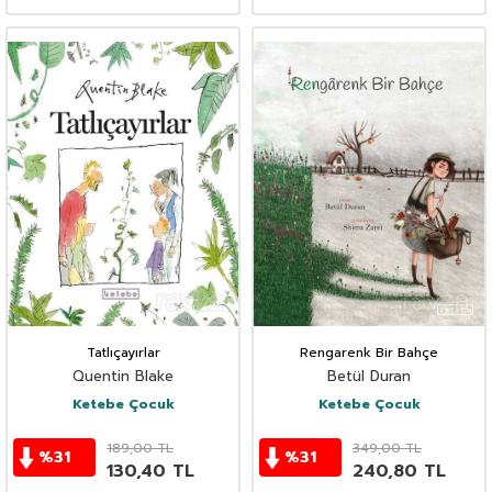
Tatlıçayırlar
Rengarenk Bir Bahçe
Quentin Blake
Betül Duran
Ketebe Çocuk
Ketebe Çocuk
189,00
TL
349,00
TL
%
31
%
31
130,40
TL
240,80
TL