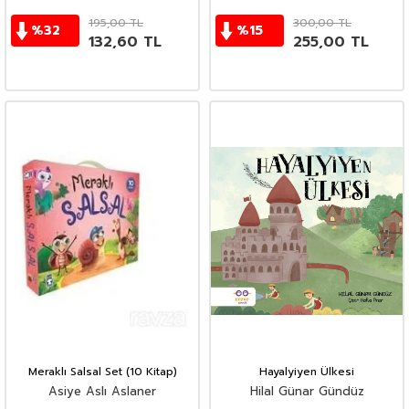
195,00
TL
300,00
TL
%
32
%
15
132,60
TL
255,00
TL
Meraklı Salsal Set (10 Kitap)
Hayalyiyen Ülkesi
Asiye Aslı Aslaner
Hilal Günar Gündüz