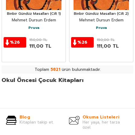
Binbir Gündüz Masalları (Cilt 1)
Binbir Gündüz Masalları (Cilt 2)
Mehmet Dursun Erdem
Mehmet Dursun Erdem
Pruva
Pruva
150,00
TL
150,00
TL
%
26
%
26
111,00
TL
111,00
TL
Toplam
5821
ürün bulunmaktadır.
Okul Öncesi Çocuk Kitapları
Blog
Okuma Listeleri
Kitapları takip et.
Her yaşa, her tarza
özel.