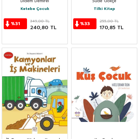
Didem Demirel
Sude Gökçe
Ketebe Çocuk
Tilki Kitap
349,00
TL
255,00
TL
%
31
%
33
240,80
TL
170,85
TL