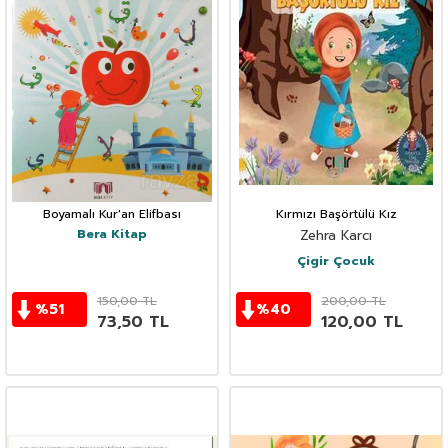
Boyamalı Kur'an Elifbası
Kırmızı Başörtülü Kız
Bera Kitap
Zehra Karcı
Çigir Çocuk
150,00
TL
200,00
TL
%
51
%
40
73,50
TL
120,00
TL