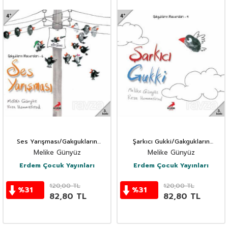
Ses Yarışması/Gakgukların
Şarkıcı Gukki/Gakgukların
Maceraları
Maceraları
Melike Günyüz
Melike Günyüz
Erdem Çocuk Yayınları
Erdem Çocuk Yayınları
120,00
TL
120,00
TL
%
31
%
31
82,80
TL
82,80
TL