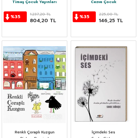
Timaş Çocuk Yayınları
Cezve Çocuk
1.237,20
TL
225,00
TL
%
35
%
35
804,20
TL
146,25
TL
Renkli Çoraplı Kuzgun
İçimdeki Ses