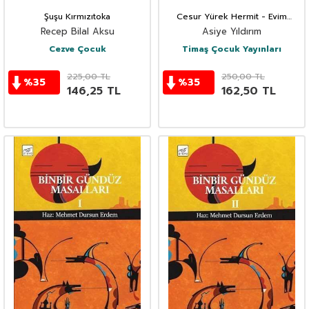
Şuşu Kırmızıtoka
Cesur Yürek Hermit - Evim
Olmadan Asla
Recep Bilal Aksu
Asiye Yıldırım
Cezve Çocuk
Timaş Çocuk Yayınları
225,00
TL
250,00
TL
%
35
%
35
146,25
TL
162,50
TL