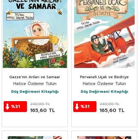
Gazze'nin Arıları ve Samaar
Pervaneli Uçak ve Bedriye
Hatice Özdemir Tülün
Hatice Özdemir Tülün
Düş Değirmeni Kitaplığı
Düş Değirmeni Kitaplığı
240,00
TL
240,00
TL
%
31
%
31
165,60
TL
165,60
TL