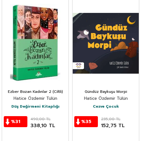
Ezber Bozan Kadınlar 2 (Ciltli)
Gündüz Baykuşu Morpi
Hatice Özdemir Tülün
Hatice Özdemir Tülün
Düş Değirmeni Kitaplığı
Cezve Çocuk
490,00
TL
235,00
TL
%
31
%
35
338,10
TL
152,75
TL