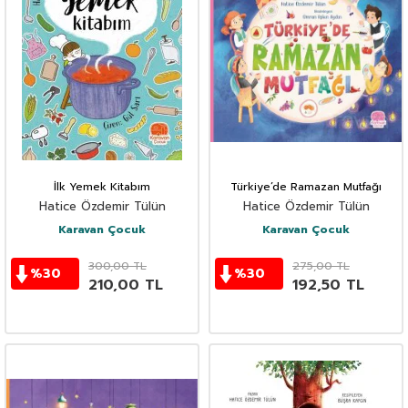
İlk Yemek Kitabım
Türkiye’de Ramazan Mutfağı
Hatice Özdemir Tülün
Hatice Özdemir Tülün
Karavan Çocuk
Karavan Çocuk
300,00
TL
275,00
TL
%
30
%
30
210,00
TL
192,50
TL