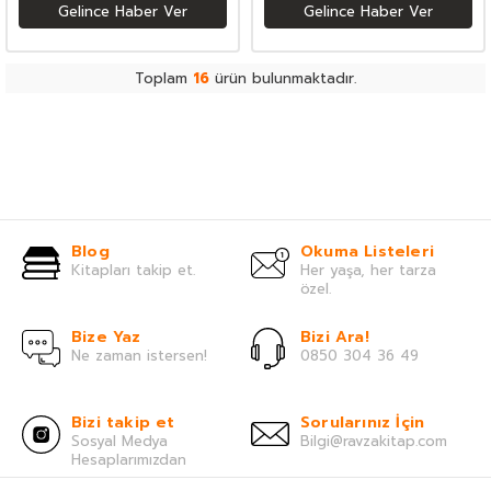
Gelince Haber Ver
Gelince Haber Ver
Toplam
16
ürün bulunmaktadır.
Blog
Okuma Listeleri
Kitapları takip et.
Her yaşa, her tarza
özel.
Bize Yaz
Bizi Ara!
Ne zaman istersen!
0850 304 36 49
Bizi takip et
Sorularınız İçin
Sosyal Medya
Bilgi@ravzakitap.com
Hesaplarımızdan