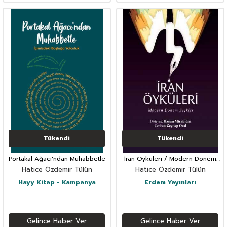
Tükendi
Tükendi
Portakal Ağacı'ndan Muhabbetle
İran Öyküleri / Modern Dönem
Seçkisi
Hatice Özdemir Tülün
Hatice Özdemir Tülün
Hayy Kitap - Kampanya
Erdem Yayınları
Gelince Haber Ver
Gelince Haber Ver