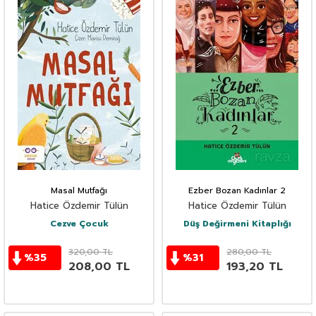
Masal Mutfağı
Ezber Bozan Kadınlar 2
Hatice Özdemir Tülün
Hatice Özdemir Tülün
Cezve Çocuk
Düş Değirmeni Kitaplığı
320,00
TL
280,00
TL
%
35
%
31
208,00
TL
193,20
TL