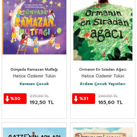
Dünyada Ramazan Mutfağı
Ormanın En Sıradan Ağacı
Hatice Özdemir Tülün
Hatice Özdemir Tülün
Karavan Çocuk
Erdem Çocuk Yayınları
275,00
TL
240,00
TL
%
30
%
31
192,50
TL
165,60
TL