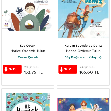
Kuş Çocuk
Korsan Seyyide ve Deniz
Hatice Özdemir Tülün
Hatice Özdemir Tülün
Cezve Çocuk
Düş Değirmeni Kitaplığı
235,00
TL
240,00
TL
%
35
%
31
152,75
TL
165,60
TL