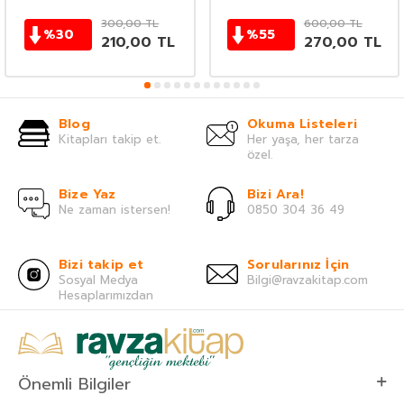
300,00
TL
600,00
TL
%
30
%
55
210,00
TL
270,00
TL
Blog
Okuma Listeleri
Kitapları takip et.
Her yaşa, her tarza
özel.
Bize Yaz
Bizi Ara!
Ne zaman istersen!
0850 304 36 49
Bizi takip et
Sorularınız İçin
Sosyal Medya
Bilgi@ravzakitap.com
Hesaplarımızdan
Önemli Bilgiler