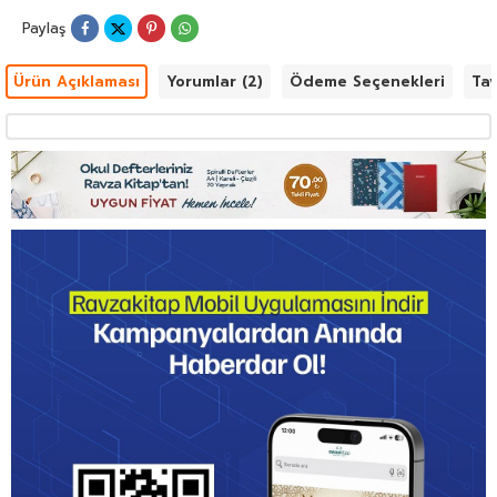
Paylaş
Ürün Açıklaması
Yorumlar (2)
Ödeme Seçenekleri
Tav