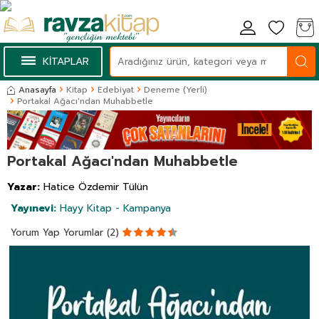
KİTAPLAR
Anasayfa
Kitap
Edebiyat
Deneme (Yerli)
Portakal Ağacı'ndan Muhabbetle
Portakal Ağacı'ndan Muhabbetle
Yazar:
Hatice Özdemir Tülün
Yayınevi:
Hayy Kitap - Kampanya
Yorum Yap
Yorumlar (2)