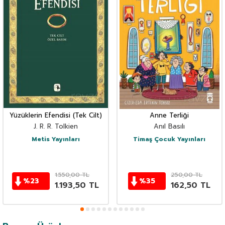
Yüzüklerin Efendisi (Tek Cilt)
Anne Terliği
J. R. R. Tolkien
Anıl Basılı
Metis Yayınları
Timaş Çocuk Yayınları
1.550,00
TL
250,00
TL
%
23
%
35
1.193,50
TL
162,50
TL