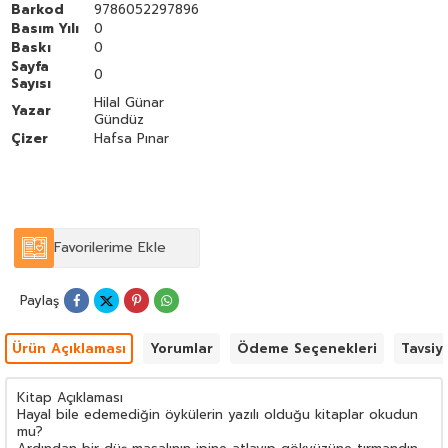
Barkod
9786052297896
Basım Yılı
0
Baskı
0
Sayfa
0
Sayısı
Hilal Günar
Yazar
Gündüz
Çizer
Hafsa Pınar
Favorilerime Ekle
Paylaş
Ürün Açıklaması
Yorumlar
Ödeme Seçenekleri
Tavsiy
Kitap Açıklaması
Hayal bile edemediğin öykülerin yazılı olduğu kitaplar okudun
mu?