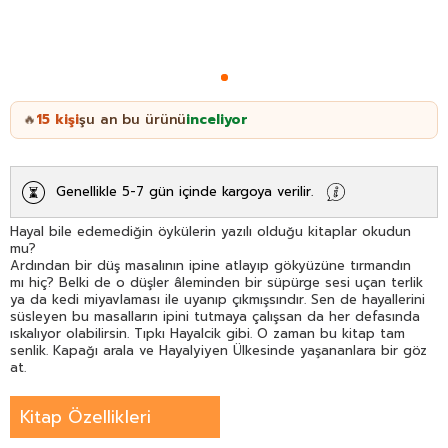
15
kişi
şu an bu ürünü
inceliyor
🔥
Genellikle 5-7 gün içinde kargoya verilir.
Hayal bile edemediğin öykülerin yazılı olduğu kitaplar okudun
mu?
Ardından bir düş masalının ipine atlayıp gökyüzüne tırmandın
mı hiç? Belki de o düşler âleminden bir süpürge sesi uçan terlik
ya da kedi miyavlaması ile uyanıp çıkmışsındır. Sen de hayallerini
süsleyen bu masalların ipini tutmaya çalışsan da her defasında
ıskalıyor olabilirsin. Tıpkı Hayalcik gibi. O zaman bu kitap tam
senlik. Kapağı arala ve Hayalyiyen Ülkesinde yaşananlara bir göz
at.
Kitap Özellikleri