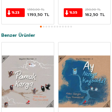
1.550,00
TL
250,00
TL
%
23
%
35
1.193,50
TL
162,50
TL
Benzer Ürünler