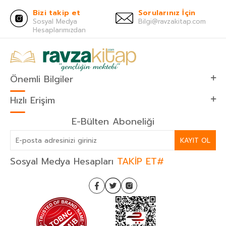
Bizi takip et
Sorularınız İçin
Sosyal Medya
Bilgi@ravzakitap.com
Hesaplarımızdan
Önemli Bilgiler
Hızlı Erişim
E-Bülten Aboneliği
KAYIT OL
Sosyal Medya Hesapları
TAKİP ET#