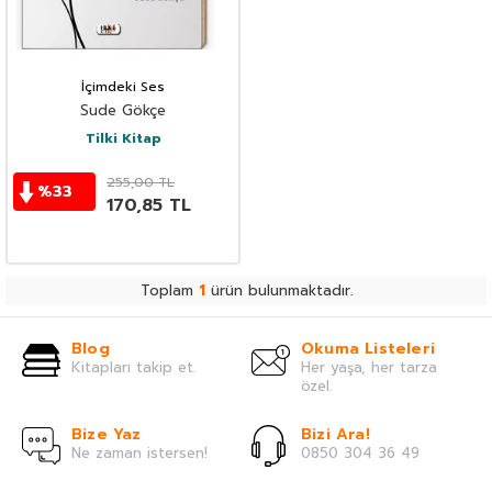
İçimdeki Ses
Sude Gökçe
Tilki Kitap
255,00
TL
%
33
170,85
TL
Toplam
1
ürün bulunmaktadır.
Blog
Okuma Listeleri
Kitapları takip et.
Her yaşa, her tarza
özel.
Bize Yaz
Bizi Ara!
Ne zaman istersen!
0850 304 36 49