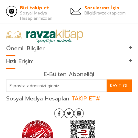
Bizi takip et
Sorularınız İçin
Sosyal Medya
Bilgi@ravzakitap.com
Hesaplarımızdan
Önemli Bilgiler
Hızlı Erişim
E-Bülten Aboneliği
KAYIT OL
Sosyal Medya Hesapları
TAKİP ET#