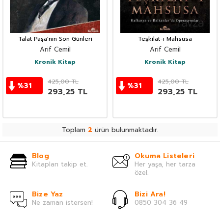
Talat Paşa'nın Son Günleri
Teşkilat-ı Mahsusa
Arif Cemil
Arif Cemil
Kronik Kitap
Kronik Kitap
425,00
TL
425,00
TL
%
31
%
31
293,25
TL
293,25
TL
Toplam
2
ürün bulunmaktadır.
Blog
Okuma Listeleri
Kitapları takip et.
Her yaşa, her tarza
özel.
Bize Yaz
Bizi Ara!
Ne zaman istersen!
0850 304 36 49