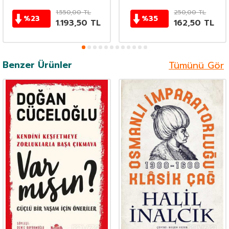
1.550,00
TL
250,00
TL
%
23
%
35
1.193,50
TL
162,50
TL
Benzer Ürünler
Tümünü Gör