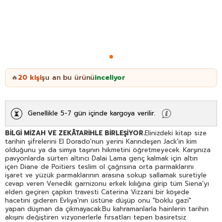
20
kişi
şu an bu ürünü
inceliyor
🔥
Genellikle 5-7 gün içinde kargoya verilir.
BİLGİ MİZAH VE ZEKÂTARİHLE BİRLEŞİYOR.
Elinizdeki kitap size
tarihin şifrelerini El Dorado'nun yerini Karındeşen Jack'in kim
olduğunu ya da simya taşının hikmetini öğretmeyecek. Karşınıza
pavyonlarda sürten altıncı Dalai Lama genç kalmak için altın
içen Diane de Poitiers teslim ol çağrısına orta parmaklarını
işaret ve yüzük parmaklarının arasına sokup sallamak suretiyle
cevap veren Venedik garnizonu erkek kılığına girip tüm Siena'yı
elden geçiren çapkın travesti Caterina Vizzani bir köşede
hacetini gideren Evliya'nın üstüne düşüp onu "boklu gazi"
yapan düşman da çıkmayacak.Bu kahramanlarla hainlerin tarihin
akışını değiştiren vizyonerlerle fırsatları tepen basiretsiz