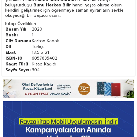
buluşturduğu
Bunu Herkes Bilir
hangi yaşta olursa olsun
kendini geliştirmek için öğrenmeye zaman ayıranların zevkle
okuyacağı bir başucu eseri...
Kitap Özellikleri
Basım Yılı
2020
Baskı
1
Cilt Durumu
Karton Kapak
Dil
Türkçe
Ebat
13,5 x 21
ISBN-10
6057635402
Kağıt Türü
Kitap Kağıdı
Sayfa Sayısı
304