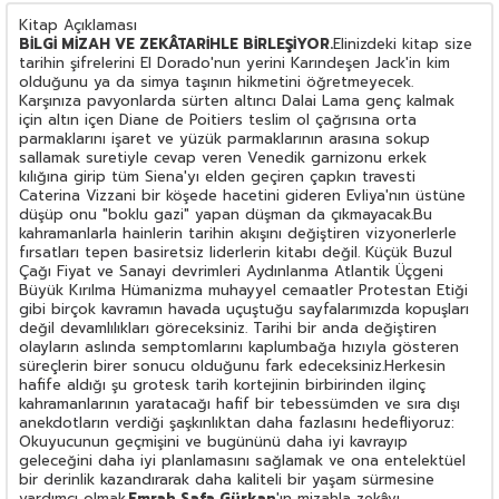
Kitap Açıklaması
BİLGİ MİZAH VE ZEKÂTARİHLE BİRLEŞİYOR.
Elinizdeki kitap size
tarihin şifrelerini El Dorado'nun yerini Karındeşen Jack'in kim
olduğunu ya da simya taşının hikmetini öğretmeyecek.
Karşınıza pavyonlarda sürten altıncı Dalai Lama genç kalmak
için altın içen Diane de Poitiers teslim ol çağrısına orta
parmaklarını işaret ve yüzük parmaklarının arasına sokup
sallamak suretiyle cevap veren Venedik garnizonu erkek
kılığına girip tüm Siena'yı elden geçiren çapkın travesti
Caterina Vizzani bir köşede hacetini gideren Evliya'nın üstüne
düşüp onu "boklu gazi" yapan düşman da çıkmayacak.Bu
kahramanlarla hainlerin tarihin akışını değiştiren vizyonerlerle
fırsatları tepen basiretsiz liderlerin kitabı değil. Küçük Buzul
Çağı Fiyat ve Sanayi devrimleri Aydınlanma Atlantik Üçgeni
Büyük Kırılma Hümanizma muhayyel cemaatler Protestan Etiği
gibi birçok kavramın havada uçuştuğu sayfalarımızda kopuşları
değil devamlılıkları göreceksiniz. Tarihi bir anda değiştiren
olayların aslında semptomlarını kaplumbağa hızıyla gösteren
süreçlerin birer sonucu olduğunu fark edeceksiniz.Herkesin
hafife aldığı şu grotesk tarih kortejinin birbirinden ilginç
kahramanlarının yaratacağı hafif bir tebessümden ve sıra dışı
anekdotların verdiği şaşkınlıktan daha fazlasını hedefliyoruz:
Okuyucunun geçmişini ve bugününü daha iyi kavrayıp
geleceğini daha iyi planlamasını sağlamak ve ona entelektüel
bir derinlik kazandırarak daha kaliteli bir yaşam sürmesine
yardımcı olmak.
Emrah Safa Gürkan
'ın mizahla zekâyı