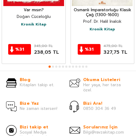
Var mısın?
Osmanlı İmparatorluğu Klasik
Çağ (1300-1600)
Doğan Cüceloğlu
Prof. Dr. Halil İnalcık
Kronik Kitap
Kronik Kitap
345,00
TL
475,00
TL
%
31
%
31
238,05
TL
327,75
TL
Blog
Okuma Listeleri
Kitapları takip et.
Her yaşa, her tarza
özel.
Bize Yaz
Bizi Ara!
Ne zaman istersen!
0850 304 36 49
Bizi takip et
Sorularınız İçin
Sosyal Medya
Bilgi@ravzakitap.com