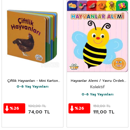
Çiftlik Hayvanları - Mini Karton
Hayvanlar Alemi / Yavru Ördek
Kitaplar
Serisi
0-6 Yaş Yayınları
Kolektif
0-6 Yaş Yayınları
100,00
TL
150,00
TL
%
26
%
26
74,00
TL
111,00
TL