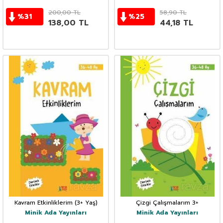
200,00
TL
58,90
TL
%
31
%
25
138,00
TL
44,18
TL
Kavram Etkinliklerim (3+ Yaş)
Çizgi Çalışmalarım 3+
Minik Ada Yayınları
Minik Ada Yayınları