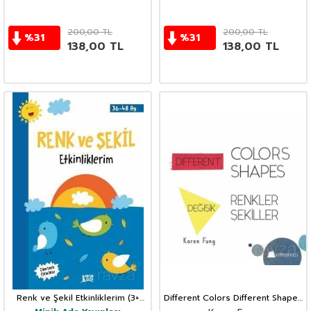
200,00
TL
200,00
TL
%
31
%
31
138,00
TL
138,00
TL
Renk ve Şekil Etkinliklerim (3+
Different Colors Different Shapes
Yaş)
/ Değişik Renkler Değişik Şekiller