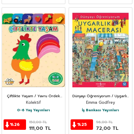
Çiftlikte Yaşam / Yavru Ördek
Dünyayı Öğreniyorum / Uygarlık
Serisi
Macerası
Kolektif
Emma Godfrey
0-6 Yaş Yayınları
İş Bankası Yayınları
150,00
TL
96,00
TL
%
26
%
25
111,00
TL
72,00
TL