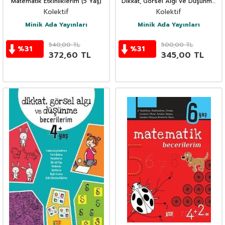
Matematik Etkinliklerim (5 Yaş)
Dikkat, Görsel Algı ve Düşünme
Becerilerim (6 Yaş)
Kolektif
Kolektif
Minik Ada Yayınları
Minik Ada Yayınları
540,00
TL
500,00
TL
%
31
%
31
372,60
TL
345,00
TL