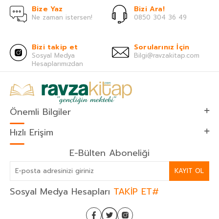
Bize Yaz
Bizi Ara!
Ne zaman istersen!
0850 304 36 49
Bizi takip et
Sorularınız İçin
Sosyal Medya
Bilgi@ravzakitap.com
Hesaplarımızdan
Önemli Bilgiler
Hızlı Erişim
E-Bülten Aboneliği
KAYIT OL
Sosyal Medya Hesapları
TAKİP ET#