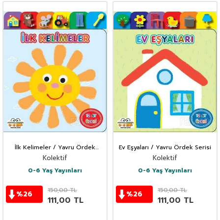
İlk Kelimeler / Yavru Ördek
Ev Eşyaları / Yavru Ördek Serisi
Serisi
Kolektif
Kolektif
0-6 Yaş Yayınları
0-6 Yaş Yayınları
150,00
TL
150,00
TL
%
26
%
26
111,00
TL
111,00
TL