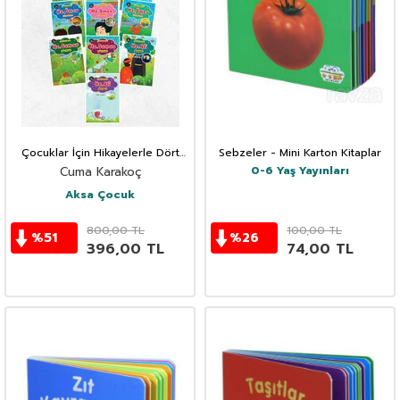
Çocuklar İçin Hikayelerle Dört
Sebzeler - Mini Karton Kitaplar
Halife Hayatı (10 Kitap Set)
0-6 Yaş Yayınları
Cuma Karakoç
Aksa Çocuk
800,00
TL
100,00
TL
%
51
%
26
396,00
TL
74,00
TL