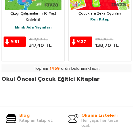
Çizgi Çalışmalarım (6 Yaş)
Çocuklara Zeka Oyunları
Ren Kitap
Kolektif
Minik Ada Yayınları
460,00
TL
190,00
TL
%
31
%
27
317,40
TL
138,70
TL
Toplam
1469
ürün bulunmaktadır.
Okul Öncesi Çocuk Eğitici Kitaplar
Blog
Okuma Listeleri
Kitapları takip et.
Her yaşa, her tarza
özel.