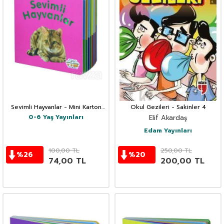
Sevimli Hayvanlar - Mini Karton
Okul Gezileri - Sakinler 4
Kitaplar
0-6 Yaş Yayınları
Elif Akardaş
Edam Yayınları
100,00
TL
250,00
TL
%
26
%
20
74,00
TL
200,00
TL