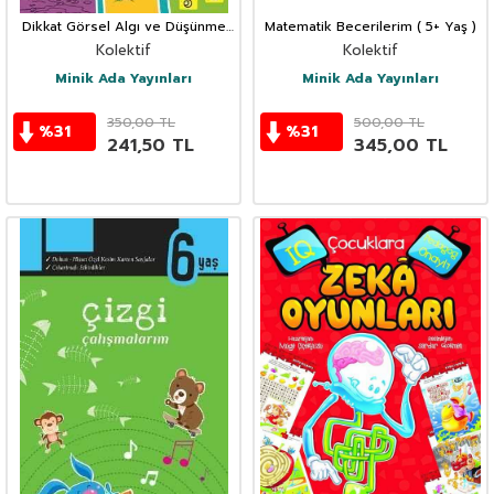
Dikkat Görsel Algı ve Düşünme
Matematik Becerilerim ( 5+ Yaş )
Becerileri (4+ Yaş)
Kolektif
Kolektif
Minik Ada Yayınları
Minik Ada Yayınları
350,00
TL
500,00
TL
%
31
%
31
241,50
TL
345,00
TL