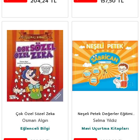
204,24
TL
157,50
TL
Çok Özel Sözel Zeka
Neşeli Petek Değerler Eğitimi
Seti (4-6 Yaş)
Osman Algın
Selma Yıldız
Eğlenceli Bilgi
Mavi Uçurtma Kitapları