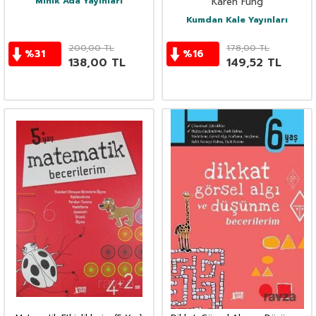
Minik Ada Yayınları
Karen Fung
Kumdan Kale Yayınları
200,00
TL
178,00
TL
%
31
%
16
138,00
TL
149,52
TL