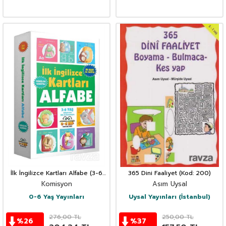
İlk İngilizce Kartları Alfabe (3-6
365 Dini Faaliyet (Kod: 200)
Yaş)
Komisyon
Asım Uysal
0-6 Yaş Yayınları
Uysal Yayınları (İstanbul)
276,00
TL
250,00
TL
%
26
%
37