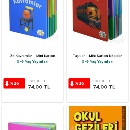
Zıt Kavramlar - Mini Karton
Taşıtlar - Mini Karton Kitaplar
Kitaplar
0-6 Yaş Yayınları
0-6 Yaş Yayınları
100,00
TL
100,00
TL
%
26
%
26
74,00
TL
74,00
TL