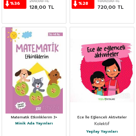
200,00
TL
1.000,00
TL
%
36
%
28
128,00
TL
720,00
TL
Matematik Etkinliklerim 3+
Ece İle Eğlenceli Aktiviteler
Minik Ada Yayınları
Kolektif
Yeşilay Yayınları