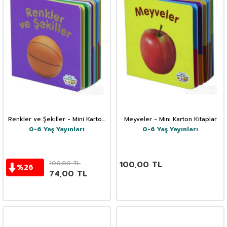
Renkler ve Şekiller - Mini Karton
Meyveler - Mini Karton Kitaplar
Kitaplar
0-6 Yaş Yayınları
0-6 Yaş Yayınları
100,00
TL
100,00
TL
%
26
74,00
TL