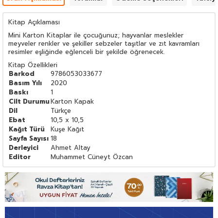
Kitap Açıklaması
Mini Karton Kitaplar ile çocuğunuz; hayvanlar meslekler
meyveler renkler ve şekiller sebzeler taşıtlar ve zıt kavramları
resimler eşliğinde eğlenceli bir şekilde öğrenecek.
Kitap Özellikleri
Barkod
9786053033677
Basım Yılı
2020
Baskı
1
Cilt Durumu
Karton Kapak
Dil
Türkçe
Ebat
10,5 x 10,5
Kağıt Türü
Kuşe Kağıt
Sayfa Sayısı
18
Derleyici
Ahmet Altay
Editor
Muhammet Cüneyt Özcan