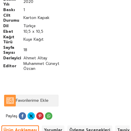
2020
Yılı
Baskı
1
Cilt
Karton Kapak
Durumu
Dil
Türkçe
Ebat
10,5 x 10,5
Kağıt
Kuşe Kağıt
Türü
Sayfa
18
Sayısı
Derleyici
Ahmet Altay
Muhammet Cüneyt
Editor
Özcan
Favorilerime Ekle
Paylaş
Ürün Açıklaması
Yorumlar
Ödeme Seçenekleri
Tavsiy