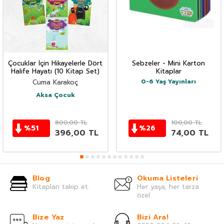
Çocuklar İçin Hikayelerle Dört
Sebzeler - Mini Karton
Halife Hayatı (10 Kitap Set)
Kitaplar
0-6 Yaş Yayınları
Cuma Karakoç
Aksa Çocuk
800,00
TL
100,00
TL
%
51
%
26
396,00
TL
74,00
TL
Blog
Okuma Listeleri
Kitapları takip et.
Her yaşa, her tarza
özel.
Bize Yaz
Bizi Ara!