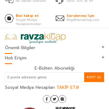
Ne zaman istersen!
0850 304 36 49
Bizi takip et
Sorularınız İçin
Sosyal Medya
Bilgi@ravzakitap.com
Hesaplarımızdan
Önemli Bilgiler
Hızlı Erişim
E-Bülten Aboneliği
KAYIT OL
Sosyal Medya Hesapları
TAKİP ET#