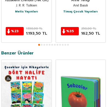
Yüzüklerin Efendisi (Tek Cilt)
Anne Terliği
J. R. R. Tolkien
Anıl Basılı
Metis Yayınları
Timaş Çocuk Yayınları
1.550,00
TL
250,00
TL
%
23
%
35
1.193,50
TL
162,50
TL
Benzer Ürünler