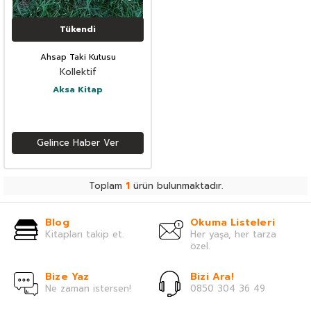
Tükendi
Ahsap Taki Kutusu
Kollektif
Aksa Kitap
Gelince Haber Ver
Toplam
1
ürün bulunmaktadır.
Blog
Okuma Listeleri
Kitapları takip et.
Her yaşa, her tarza
özel.
Bize Yaz
Bizi Ara!
Ne zaman istersen!
0850 304 36 49