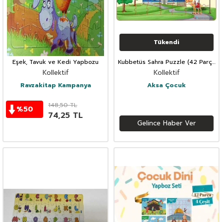
Tükendi
Eşek, Tavuk ve Kedi Yapbozu
Kubbetüs Sahra Puzzle (42 Parça
)
Kollektif
Kollektif
Ravzakitap Kampanya
Aksa Çocuk
148,50
TL
%
50
74,25
TL
Gelince Haber Ver