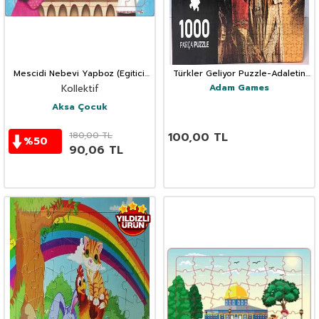
Mescidi Nebevi Yapboz (Egitici,
Türkler Geliyor Puzzle-Adaletin
Eglendirici ve Zekâ Gelistirici 42
Kılıcı (1000 Parça)
Adam Games
Kollektif
Parça
Aksa Çocuk
180,00
TL
100,00
TL
%
50
90,06
TL