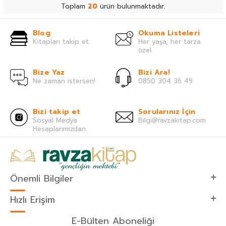
Toplam
20
ürün bulunmaktadır.
Blog
Okuma Listeleri
Kitapları takip et.
Her yaşa, her tarza
özel.
Bize Yaz
Bizi Ara!
Ne zaman istersen!
0850 304 36 49
Bizi takip et
Sorularınız İçin
Sosyal Medya
Bilgi@ravzakitap.com
Hesaplarımızdan
Önemli Bilgiler
Hızlı Erişim
E-Bülten Aboneliği