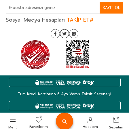
KAYIT OL
Sosyal Medya Hesapları
TAKİP ET#
Tüm Kredi Kartlarına 6 Aya Varan Taksit Seçeneği
0
0
Favorilerim
Hesabım
Kategoriler
Hesabım
Favoriler
Sepet
Menü
Sepetim