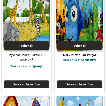
Tükendi
Tükendi
Hayvanat Bahçe Puzzle (30
Dory Puzzle (30 Parça)
Parça)
Ravzakitap Kampanya
Kollektif
Ravzakitap Kampanya
Gelince Haber Ver
Gelince Haber Ver