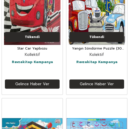
Tükendi
Tükendi
Star Car Yapbozu
Yangın Söndürme Puzzle (30
Parça)
Kollektif
Kolektif
Ravzakitap Kampanya
Ravzakitap Kampanya
Gelince Haber Ver
Gelince Haber Ver