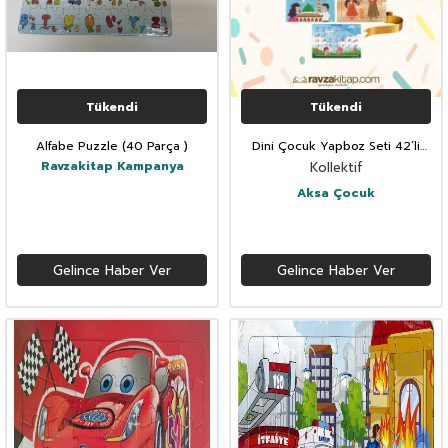
Tükendi
Tükendi
Alfabe Puzzle (40 Parça )
Dini Çocuk Yapboz Seti 42’li
Parça
Ravzakitap Kampanya
Kollektif
Aksa Çocuk
Gelince Haber Ver
Gelince Haber Ver