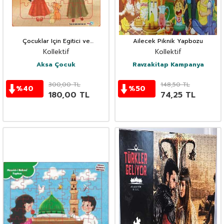
Çocuklar Için Egitici ve
Ailecek Piknik Yapbozu
Eglendirici Kudüs Yapboz
Kollektif
Kollektif
Aksa Çocuk
Ravzakitap Kampanya
300,00
TL
148,50
TL
%
40
%
50
180,00
TL
74,25
TL