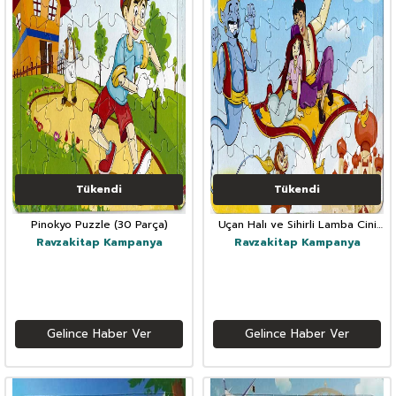
Tükendi
Tükendi
Pinokyo Puzzle (30 Parça)
Uçan Halı ve Sihirli Lamba Cini
Puzzle (30 Parça)
Ravzakitap Kampanya
Ravzakitap Kampanya
Gelince Haber Ver
Gelince Haber Ver