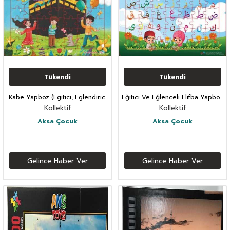
Tükendi
Tükendi
Kabe Yapboz (Egitici, Eglendirici
Eğitici Ve Eğlenceli Elifba Yapboz
ve Zekâ Gelistirici) 42’li
Puzzle
Kollektif
Kollektif
Aksa Çocuk
Aksa Çocuk
Gelince Haber Ver
Gelince Haber Ver