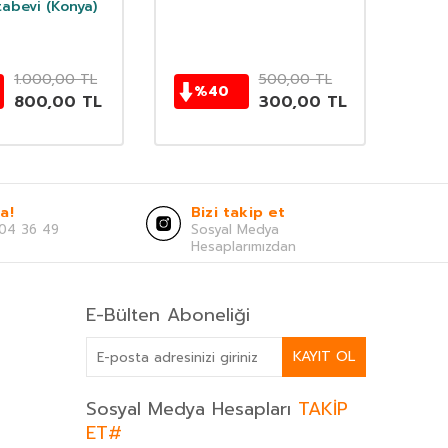
Nakşibendiyye
tabevi (Konya)
Diya
1.000,00
TL
500,00
TL
%
40
800,00
TL
300,00
TL
a!
Bizi takip et
04 36 49
Sosyal Medya
Hesaplarımızdan
E-Bülten Aboneliği
KAYIT OL
Sosyal Medya Hesapları
TAKİP
ET#