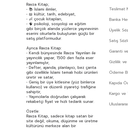
Ravza Kitap;
Teslimat 
• 📚 İslami ilimler,
• 📖 kültür, tarih, edebiyat,
• 👶 çocuk kitapları,
Banka Hes
• 🧠 psikoloji, sosyoloji ve eğitim
gibi birçok alanda yüzlerce yayınevinin
Üyelik Sö
eserini okurlarla buluşturan güçlü bir
satış platformudur.
Satış Söz
Ayrıca Ravza Kitap:
Garanti ve
• Kendi bünyesinde Ravza Yayınları ile
yayıncılık yapar, 1500 den fazla eser
Gizlilik v
yayınlamıştır,
• Defter, ajanda, planlayıcı, bez çanta
Ödeme Bil
gibi özellikle İslami temalı hobi ürünleri
üretir ve satar,
• Geniş bir üye kitlesine (yüz binlerce
Kapıda 
kullanıcı) ve düzenli ziyaretçi trafiğine
sahiptir,
Kargo ve 
• Yayıncılarla doğrudan çalışarak
rekabetçi fiyat ve hızlı tedarik sunar.
Uluslarara
Özetle:
Ravza Kitap, sadece kitap satan bir
site değil; okuma, düşünme ve üretme
kültürünü merkeze alan bir