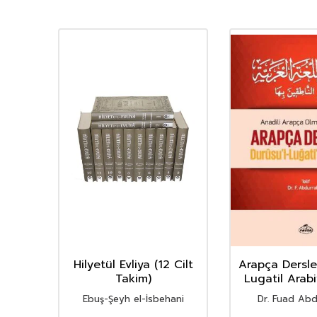
ilt)
Hilyetül Evliya (12 Cilt
Arapça Dersle
Takim)
Lugatil Arab
Cilt) (4 Kit
Ebuş-Şeyh el-İsbehani
Dr. Fuad Abd
nya