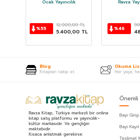
Ocak Yayıncılık
Ravza Yayı
0
TL
12.000,00
TL
90
%
55
%
46
0
TL
5.400,00
TL
4
Blog
Okuma Lis
Kitapları takip et.
Her yaşa, he
Önemli 
Ravza Kitap, Türkiye merkezli bir online
Bayi Girişi
kitap satış platformu ve yayıncılık–
kültür markasıdır. Ve gençliğin
Bayi Kayıt
mektebidir.
Kısaca anlatmak gerekirse:
Teslimat K