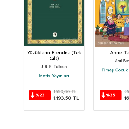
nın
Yüzüklerin Efendisi (Tek
Anne Ter
istan
Cilt)
Anıl Bas
i
J. R. R. Tolkien
Timaş Çocuk 
i
Metis Yayınları
TL
1.550,00
TL
2
%
23
%
35
TL
1.193,50
TL
1