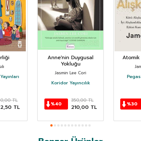
liği
Anne'nin Duygusal
Atomik 
Yokluğu
ılı
Ja
Jasmin Lee Cori
Yayınları
Pegasu
Koridor Yayıncılık
50,00
TL
350,00
TL
%
40
%
30
62,50
TL
210,00
TL