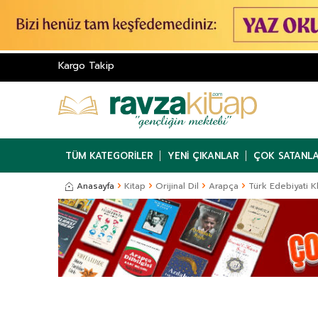
Kargo Takip
TÜM KATEGORILER
YENI ÇIKANLAR
ÇOK SATANL
Anasayfa
Kitap
Orijinal Dil
Arapça
Türk Edebiyati K