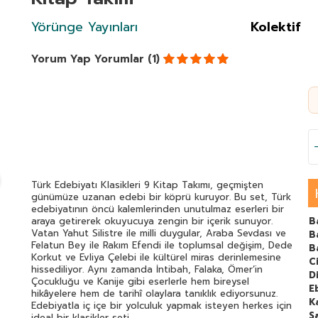
Yörünge Yayınları
Kolektif
Yorum Yap
Yorumlar (1)
Türk Edebiyatı Klasikleri 9 Kitap Takımı, geçmişten
günümüze uzanan edebi bir köprü kuruyor. Bu set, Türk
edebiyatının öncü kalemlerinden unutulmaz eserleri bir
araya getirerek okuyucuya zengin bir içerik sunuyor.
B
Vatan Yahut Silistre ile milli duygular, Araba Sevdası ve
B
Felatun Bey ile Rakım Efendi ile toplumsal değişim, Dede
B
Korkut ve Evliya Çelebi ile kültürel miras derinlemesine
C
hissediliyor. Aynı zamanda İntibah, Falaka, Ömer’in
Di
Çocukluğu ve Kanije gibi eserlerle hem bireysel
E
hikâyelere hem de tarihî olaylara tanıklık ediyorsunuz.
K
Edebiyatla iç içe bir yolculuk yapmak isteyen herkes için
S
ideal bir klasikler seti.