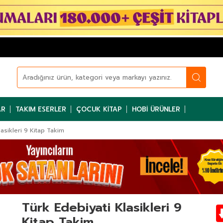
AR
TAKIM ESERLER
ÇOCUK KITAP
HOBI ÜRÜNLER
lasikleri 9 Kitap Takim
Türk Edebiyati Klasikleri 9
Kitap Takim