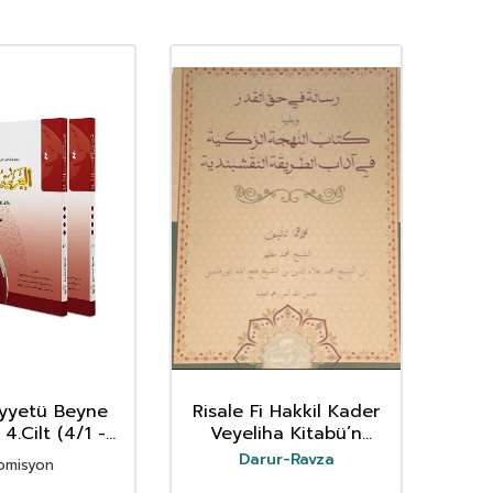
iyyetü Beyne
Risale Fi Hakkil Kader
Kur’a
4.Cilt (4/1 -
Veyeliha Kitabü’n
Ya
4/2 )
Nühceti’z Zekiyye Fi
Darur-Ravza
omisyon
Adabi’t Tarikati’n