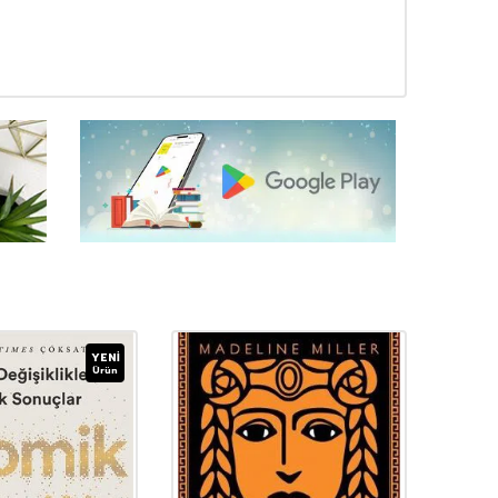
YENI
Ürün