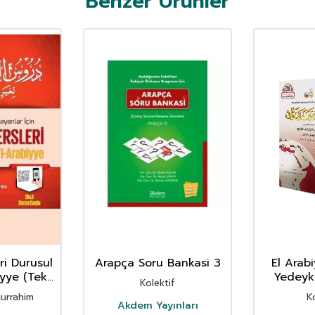
Benzer Ürünler
ri Durusul
Arapça Soru Bankasi 3
El Arab
iyye (Tek
Yedeyk 
Kolektif
ap Takım)
urrahim
K
Akdem Yayınları