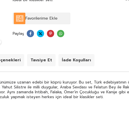
Favorilerime Ekle
Paylaş
çenekleri
Tavsiye Et
İade Koşulları
günümüze uzanan edebi bir köprü kuruyor. Bu set, Türk edebiyatının 
Yahut Silistre ile milli duygular, Araba Sevdası ve Felatun Bey ile R
liyor. Aynı zamanda İntibah, Falaka, Ömer’in Çocukluğu ve Kanije gibi 
lculuk yapmak isteyen herkes için ideal bir klasikler seti.