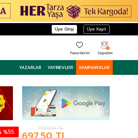
Üye Girişi
Üye Kayıt
0
Favorilerim
Sepetim
YAZARLAR
YAYINEVLERI
KAMPANYALAR
1.550,00
TL
55
%
697,50
TL