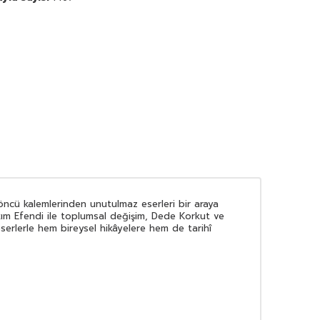
öncü kalemlerinden unutulmaz eserleri bir araya
akım Efendi ile toplumsal değişim, Dede Korkut ve
eserlerle hem bireysel hikâyelere hem de tarihî