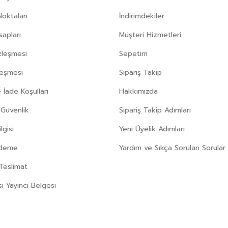
Noktaları
İndirimdekiler
apları
Müşteri Hizmetleri
zleşmesi
Sepetim
leşmesi
Sipariş Takip
 İade Koşulları
Hakkımızda
e Güvenlik
Sipariş Takip Adımları
gisi
Yeni Üyelik Adımları
Ödeme
Yardım ve Sıkça Sorulan Sorular
Teslimat
sı Yayıncı Belgesi