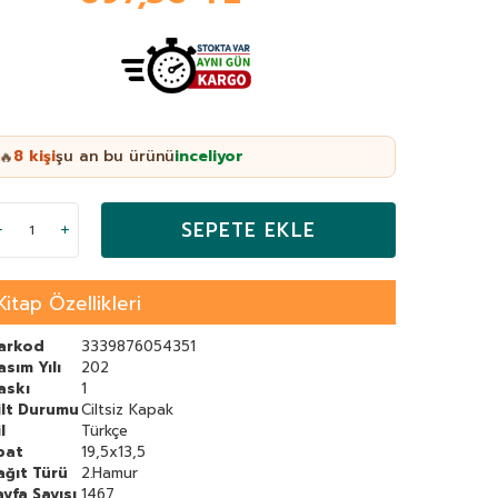
8
kişi
şu an bu ürünü
inceliyor
🔥
SEPETE EKLE
Kitap Özellikleri
arkod
3339876054351
asım Yılı
202
askı
1
ilt Durumu
Ciltsiz Kapak
l
Türkçe
bat
19,5x13,5
ağıt Türü
2.Hamur
ayfa Sayısı
1467