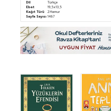
Dil
Türkçe
Ebat
19,5x13,5
Kağıt Türü
2.Hamur
Sayfa Sayısı
1467