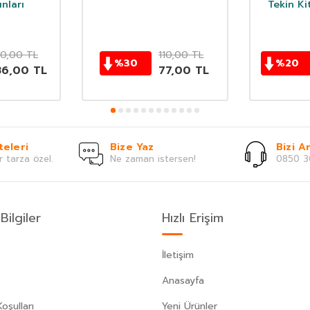
nları
Tekin Ki
0,00
TL
110,00
TL
%
30
%
20
86,00
TL
77,00
TL
teleri
Bize Yaz
Bizi Ar
r tarza özel.
Ne zaman istersen!
0850 3
Bilgiler
Hızlı Erişim
İletişim
Anasayfa
oşulları
Yeni Ürünler