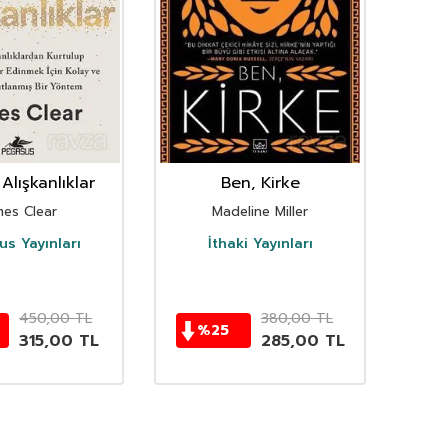
Alışkanlıklar
Ben, Kirke
mes Clear
Madeline Miller
s Yayınları
İthaki Yayınları
D
450,00
TL
380,00
TL
%
25
315,00
TL
285,00
TL