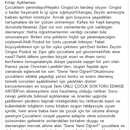
Kitap Açıklaması
Çocukların yanındayız!Hayalci Cingöz'ün kardeşi oluyor. Cingöz
o kadar heyecanlı ki içi içine sığmıyor!Utangaç Zeytin annesiyle
babası ayrılsın istemiyor. Ancak gün boyunca yaşadıkları
tartışmalara da bir çözüm üretemiyor. Kafası bir hayli karışmış
durumda.Yaramaz Zıpır ise son zamanlarda çok saldırgan
davranıyor. Hatta öğretmenlerinin verdiği cezaları bile
umursamıyor. Birileri ona şiddetin hiçbir işe yaramayacağını
söylemeli.Akıllı Püskül bir türlü uyumak bilmiyor. Fakat
büyüyebilmesi için iyi bir uyku çekmesi şart.Evet birileri Zeytin
Cingöz Püskül ve Zıpır gibi çocuklara yol göstermeli.Peki ama
nasıl?..Farklı dillere çevrilen birçok eseri ve ilham verici
konferans konuşmalarıyla dünya çapında saygın bir yeri olan
Fransız yazar Christian Lamblin'den; özgün faydalı aynı
zamanda eğlenceli bir seri: "Dene Yanıl Öğren!"Okulöncesi
çocukların sıklıkla yaşadığı yersiz korku ve ısrarcı davranış
temelli sorunları aşabilmeleri için yaratılan dizinin
benzerlerinden en büyük farkı ÜNLÜ ÇOCUK DOKTORU EDWIGE
ANTIER'nin ebeveynlere özel hazırlamış olduğu rehber. Soru-
cevap şeklinde bilimsel açıklamalar ve öneriler ışığında
şekillenen yardımcı kaynak niteliğindeki bu rehberde basit ve
kullanılabilir bilgilerin tümü kitabın özgün hikâyesiyle uyum
içinde; hem anne baba hem de çocuk için bir okuma ahengi
yaratıyor.Çocukların sosyal yaşama adapte olma sürecinde
üstesinden gelmekte zorlandıkları birtakım duygu ve
davranışları mercek altına alan "Dene Yanıl Öğren!" çocuklara ve