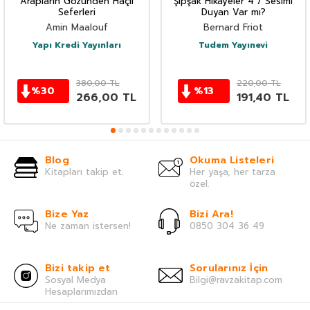
Arapların Gözünden Haçlı
Şipşak Hikayeler 4 / Sesimi
Seferleri
Duyan Var mı?
Amin Maalouf
Bernard Friot
Yapı Kredi Yayınları
Tudem Yayınevi
380,00
TL
220,00
TL
%
30
%
13
266,00
TL
191,40
TL
Blog
Okuma Listeleri
Kitapları takip et.
Her yaşa, her tarza
özel.
Bize Yaz
Bizi Ara!
Ne zaman istersen!
0850 304 36 49
Bizi takip et
Sorularınız İçin
Sosyal Medya
Bilgi@ravzakitap.com
Hesaplarımızdan