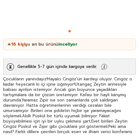
16
kişi
şu an bu ürünü
inceliyor
🔥
Genellikle 5-7 gün içinde kargoya verilir.
Çocukların yanındayız!Hayalci Cingöz'ün kardeşi oluyor. Cingöz o
kadar heyecanlı ki içi içine sığmıyor!Utangaç Zeytin annesiyle
babası ayrılsın istemiyor. Ancak gün boyunca yaşadıkları
tartışmalara da bir çözüm üretemiyor. Kafası bir hayli karışmış
durumda.Yaramaz Zıpır ise son zamanlarda çok saldırgan
davranıyor. Hatta öğretmenlerinin verdiği cezaları bile
umursamıyor. Birileri ona şiddetin hiçbir işe yaramayacağını
söylemeli.Akıllı Püskül bir türlü uyumak bilmiyor. Fakat
büyüyebilmesi için iyi bir uyku çekmesi şart.Evet birileri Zeytin
Cingöz Püskül ve Zıpır gibi çocuklara yol göstermeli.Peki ama
nasıl?..Farklı dillere çevrilen birçok eseri ve ilham verici konferans
konuşmalarıyla dünya çapında saygın bir yeri olan Fransız yazar