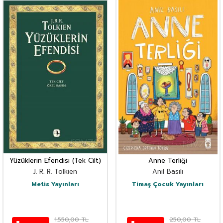
Yüzüklerin Efendisi (Tek Cilt)
Anne Terliği
J. R. R. Tolkien
Anıl Basılı
Metis Yayınları
Timaş Çocuk Yayınları
1.550,00
TL
250,00
TL