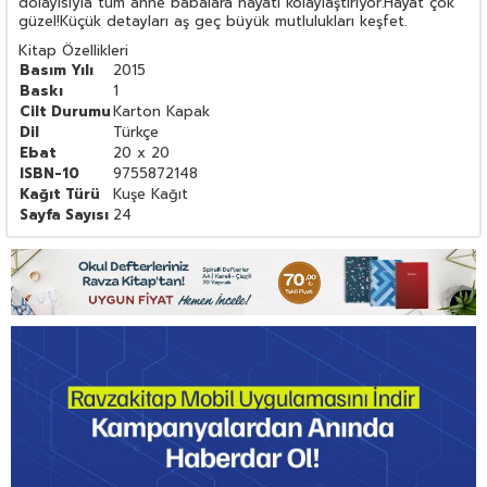
dolayısıyla tüm anne babalara hayatı kolaylaştırıyor.Hayat çok
güzel!Küçük detayları aş geç büyük mutlulukları keşfet.
Kitap Özellikleri
Basım Yılı
2015
Baskı
1
Cilt Durumu
Karton Kapak
Dil
Türkçe
Ebat
20 x 20
ISBN-10
9755872148
Kağıt Türü
Kuşe Kağıt
Sayfa Sayısı
24