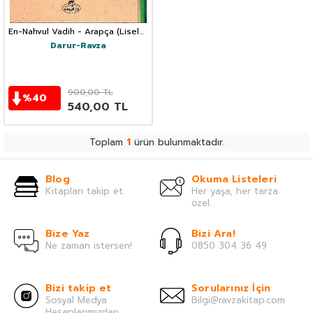
En-Nahvul Vadih - Arapça (Liseler
İçin)
Darur-Ravza
900,00
TL
%
40
540,00
TL
Toplam
1
ürün bulunmaktadır.
Blog
Okuma Listeleri
Kitapları takip et.
Her yaşa, her tarza
özel.
Bize Yaz
Bizi Ara!
Ne zaman istersen!
0850 304 36 49
Bizi takip et
Sorularınız İçin
Sosyal Medya
Bilgi@ravzakitap.com
Hesaplarımızdan