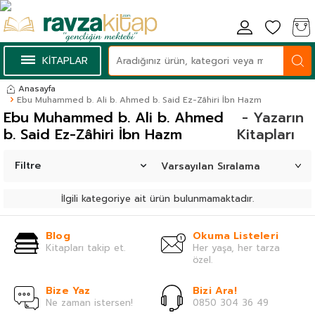
KİTAPLAR
Anasayfa
Ebu Muhammed b. Ali b. Ahmed b. Said Ez-Zâhiri İbn Hazm
Ebu Muhammed b. Ali b. Ahmed
- Yazarın
b. Said Ez-Zâhiri İbn Hazm
Kitapları
Filtre
İlgili kategoriye ait ürün bulunmamaktadır.
Blog
Okuma Listeleri
Kitapları takip et.
Her yaşa, her tarza
özel.
Bize Yaz
Bizi Ara!
Ne zaman istersen!
0850 304 36 49