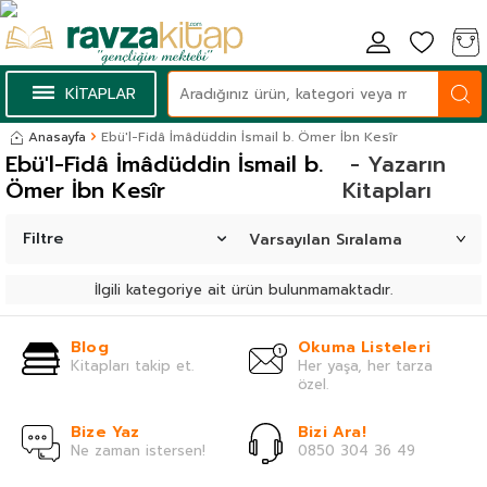
KİTAPLAR
Anasayfa
Ebü'l-Fidâ İmâdüddin İsmail b. Ömer İbn Kesîr
Ebü'l-Fidâ İmâdüddin İsmail b.
- Yazarın
Ömer İbn Kesîr
Kitapları
Filtre
İlgili kategoriye ait ürün bulunmamaktadır.
Blog
Okuma Listeleri
Kitapları takip et.
Her yaşa, her tarza
özel.
Bize Yaz
Bizi Ara!
Ne zaman istersen!
0850 304 36 49