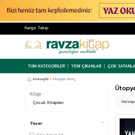
Kargo Takip
TÜM KATEGORILER
YENI ÇIKANLAR
ÇOK SATANL
Anasayfa
Ütopya Genç
Ütopy
Kitap
Çocuk Kitapları
Yazar