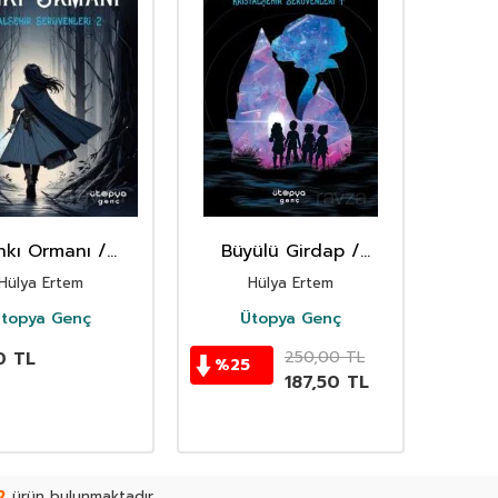
nkı Ormanı /
Büyülü Girdap /
şehir Serüvenleri
Kristalşehir Serüvenleri
Hülya Ertem
Hülya Ertem
2
1
topya Genç
Ütopya Genç
0
TL
250,00
TL
%
25
187,50
TL
2
ürün bulunmaktadır.