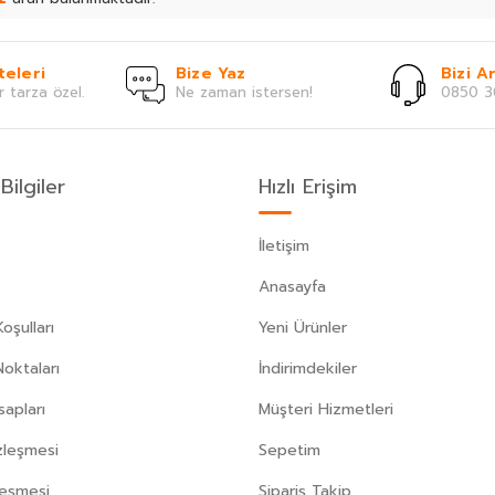
teleri
Bize Yaz
Bizi Ar
r tarza özel.
Ne zaman istersen!
0850 3
Bilgiler
Hızlı Erişim
İletişim
Anasayfa
oşulları
Yeni Ürünler
Noktaları
İndirimdekiler
apları
Müşteri Hizmetleri
zleşmesi
Sepetim
leşmesi
Sipariş Takip