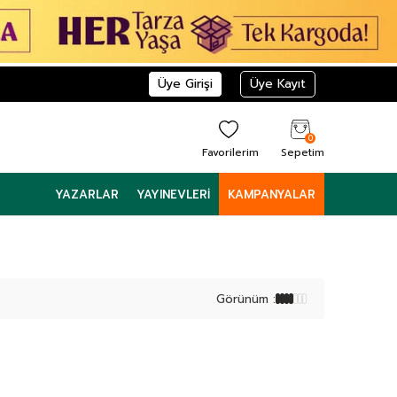
Üye Girişi
Üye Kayıt
0
Favorilerim
Sepetim
YAZARLAR
YAYINEVLERI
KAMPANYALAR
Görünüm :