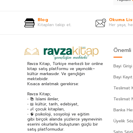
Blog
Okuma Lis
Kitapları takip et.
Her yaşa, he
Önemli 
Ravza Kitap, Türkiye merkezli bir online
Bayi Girişi
kitap satış platformu ve yayıncılık–
kültür markasıdır. Ve gençliğin
Bayi Kayıt
mektebidir.
Kısaca anlatmak gerekirse:
Teslimat K
Ravza Kitap;
Teslimat 
• 📚 İslami ilimler,
• 📖 kültür, tarih, edebiyat,
• 👶 çocuk kitapları,
Banka Hes
• 🧠 psikoloji, sosyoloji ve eğitim
gibi birçok alanda yüzlerce yayınevinin
Üyelik Sö
eserini okurlarla buluşturan güçlü bir
satış platformudur.
Satış Söz