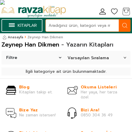
KİTAPLAR
Anasayfa
Zeynep Han Dikmen
Zeynep Han Dikmen
- Yazarın Kitapları
Filtre
İlgili kategoriye ait ürün bulunmamaktadır.
Blog
Okuma Listeleri
Kitapları takip et.
Her yaşa, her tarza
özel.
Bize Yaz
Bizi Ara!
Ne zaman istersen!
0850 304 36 49