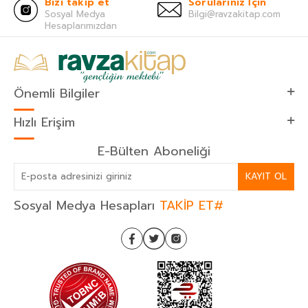
Bizi takip et
Sorularınız İçin
Sosyal Medya
Bilgi@ravzakitap.com
Hesaplarımızdan
Önemli Bilgiler
Hızlı Erişim
E-Bülten Aboneliği
KAYIT OL
Sosyal Medya Hesapları
TAKİP ET#