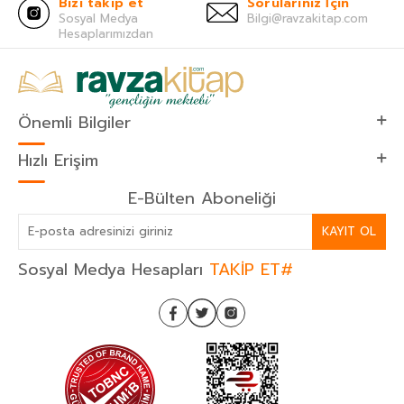
Bizi takip et
Sorularınız İçin
Sosyal Medya
Bilgi@ravzakitap.com
Hesaplarımızdan
Önemli Bilgiler
Hızlı Erişim
E-Bülten Aboneliği
KAYIT OL
Sosyal Medya Hesapları
TAKİP ET#