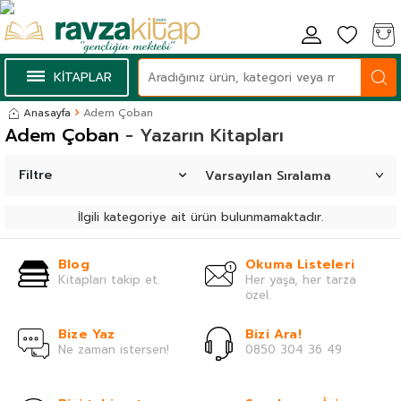
KİTAPLAR
Anasayfa
Adem Çoban
Adem Çoban
- Yazarın Kitapları
Filtre
İlgili kategoriye ait ürün bulunmamaktadır.
Blog
Okuma Listeleri
Kitapları takip et.
Her yaşa, her tarza
özel.
Bize Yaz
Bizi Ara!
Ne zaman istersen!
0850 304 36 49