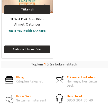
Tükendi
11. Sınıf Fizik Soru Kitabı
Ahmet Öztuncer
Yazıt Yayıncılık (Ankara)
Gelince Haber Ver
Toplam
1
ürün bulunmaktadır.
Blog
Okuma Listeleri
Kitapları takip et.
Her yaşa, her tarza
özel.
Bize Yaz
Bizi Ara!
Ne zaman istersen!
0850 304 36 49