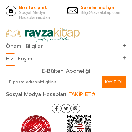
Bizi takip et
Sorularınız İçin
Sosyal Medya
Bilgi@ravzakitap.com
Hesaplarımızdan
Önemli Bilgiler
Hızlı Erişim
E-Bülten Aboneliği
KAYIT OL
Sosyal Medya Hesapları
TAKİP ET#