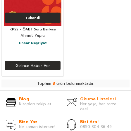
Tükendi
KPSS - ÖABT Soru Bankası
Ahmet Yapıcı
Ensar Neşriyat
Gelince Haber Ver
Toplam
3
ürün bulunmaktadır.
Blog
Okuma Listeleri
Kitapları takip et.
Her yaşa, her tarza
özel.
Bize Yaz
Bizi Ara!
Ne zaman istersen!
0850 304 36 49