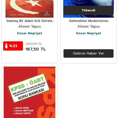
Tükendi
İnanmış Bir Adam Kırk Derste
Gelenekten Modernizme
Mehmet Akif
Tekkeler ve Cumhuriyet
Ahmet Yapıcı
Ahmet Yapıcı
Ensar Neşriyat
Ensar Neşriyat
250,00
TL
%
33
167,50
TL
Gelince Haber Ver