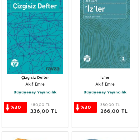
Çizgisiz Defter
İz'ler
Akif Emre
Akif Emre
Büyüyenay Yayıncılık
Büyüyenay Yayıncılık
480,00
TL
380,00
TL
%
30
%
30
336,00
TL
266,00
TL