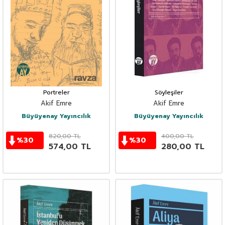
Portreler
Söyleşiler
Akif Emre
Akif Emre
Büyüyenay Yayıncılık
Büyüyenay Yayıncılık
820,00
TL
400,00
TL
%
30
%
30
574,00
TL
280,00
TL