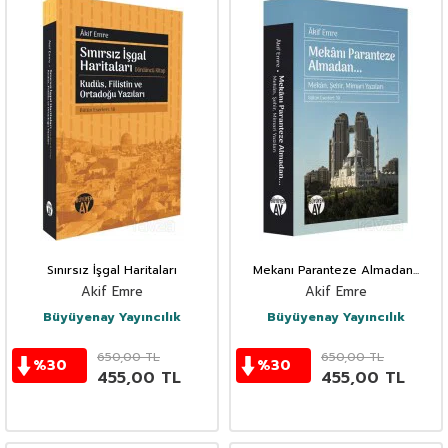
Sınırsız İşgal Haritaları
Mekanı Paranteze Almadan...
Akif Emre
Akif Emre
Büyüyenay Yayıncılık
Büyüyenay Yayıncılık
650,00
TL
650,00
TL
%
30
%
30
455,00
TL
455,00
TL