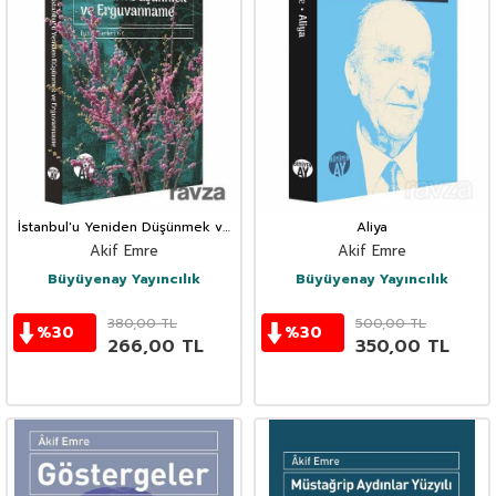
İstanbul'u Yeniden Düşünmek ve
Aliya
Erguvanname
Akif Emre
Akif Emre
Büyüyenay Yayıncılık
Büyüyenay Yayıncılık
380,00
TL
500,00
TL
%
30
%
30
266,00
TL
350,00
TL