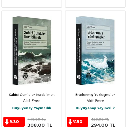
Sahici Cümleler Kurabilmek
Ertelenmiş Yüzleşmeler
Akif Emre
Akif Emre
Büyüyenay Yayıncılık
Büyüyenay Yayıncılık
440,00
TL
420,00
TL
%
30
%
30
308,00
TL
294,00
TL