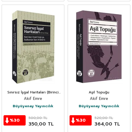
Sınırsız İşgal Haritaları (Birinci
Aşil Topuğu
Kitap)
Akif Emre
Akif Emre
Büyüyenay Yayıncılık
Büyüyenay Yayıncılık
500,00
TL
520,00
TL
%
30
%
30
350,00
TL
364,00
TL