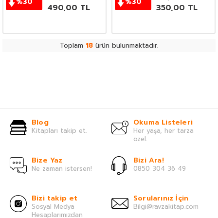
%
30
%
30
490,00
TL
350,00
TL
Toplam
18
ürün bulunmaktadır.
Blog
Okuma Listeleri
Kitapları takip et.
Her yaşa, her tarza
özel.
Bize Yaz
Bizi Ara!
Ne zaman istersen!
0850 304 36 49
Bizi takip et
Sorularınız İçin
Sosyal Medya
Bilgi@ravzakitap.com
Hesaplarımızdan