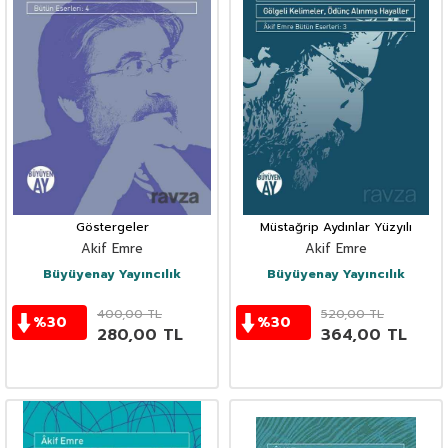
Göstergeler
Müstağrip Aydınlar Yüzyılı
Akif Emre
Akif Emre
Büyüyenay Yayıncılık
Büyüyenay Yayıncılık
400,00
TL
520,00
TL
%
30
%
30
280,00
TL
364,00
TL