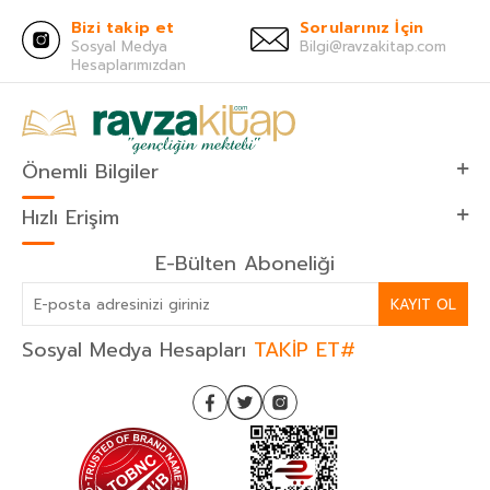
Bizi takip et
Sorularınız İçin
Sosyal Medya
Bilgi@ravzakitap.com
Hesaplarımızdan
Önemli Bilgiler
Hızlı Erişim
E-Bülten Aboneliği
KAYIT OL
Sosyal Medya Hesapları
TAKİP ET#