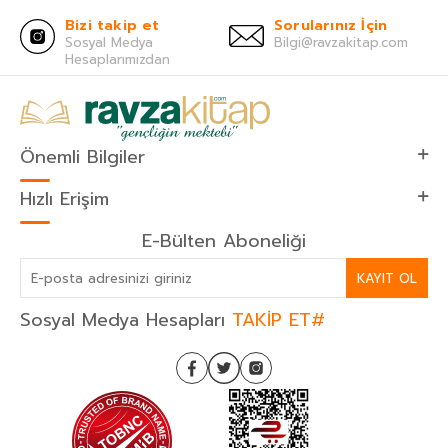
Bizi takip et
Sorularınız İçin
Sosyal Medya
Bilgi@ravzakitap.com
Hesaplarımızdan
Önemli Bilgiler
Hızlı Erişim
E-Bülten Aboneliği
KAYIT OL
Sosyal Medya Hesapları
TAKİP ET#