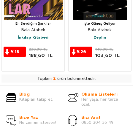
En Sevdiğim Şarkılar
İşte Güneş Geliyor
Bala Atabek
Bala Atabek
İnkılap Kitabevi
Zeplin
230,00
TL
140,00
TL
%
18
%
26
188,60
TL
103,60
TL
Toplam
2
ürün bulunmaktadır.
Blog
Okuma Listeleri
Kitapları takip et.
Her yaşa, her tarza
özel.
Bize Yaz
Bizi Ara!
Ne zaman istersen!
0850 304 36 49