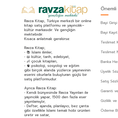
Akif Manaf
(46)
Önemli 
Alev Alatlı
(45)
Alexandr Sergeyeviç Puşkin
(49)
Ravza Kitap, Türkiye merkezli bir online
Bayi Girişi
Alexandre Dumas
(113)
kitap satış platformu ve yayıncılık–
kültür markasıdır. Ve gençliğin
Alfred Adler
(62)
Bayi Kayıt
mektebidir.
Ali Haydar Haksal
(53)
Kısaca anlatmak gerekirse:
Teslimat K
Ali Kuzu
(42)
Ravza Kitap;
Alphonse Daudet
(40)
Teslimat 
• 📚 İslami ilimler,
• 📖 kültür, tarih, edebiyat,
Andre Gide
(43)
• 👶 çocuk kitapları,
Banka Hes
Anita Ganeri
(32)
• 🧠 psikoloji, sosyoloji ve eğitim
gibi birçok alanda yüzlerce yayınevinin
Üyelik Sö
Anonim
(300)
eserini okurlarla buluşturan güçlü bir
Antoine De Saint Exupery
(174)
satış platformudur.
Satış Söz
Anton Çehov
(163)
Ayrıca Ravza Kitap:
Garanti ve
Arif Pamuk
(45)
• Kendi bünyesinde Ravza Yayınları ile
yayıncılık yapar, 1500 den fazla eser
Aristoteles (Aristo)
(89)
Gizlilik v
yayınlamıştır,
Arthur Schopenhauer
(77)
• Defter, ajanda, planlayıcı, bez çanta
Ödeme Bil
gibi özellikle İslami temalı hobi ürünleri
Asena Meriç
(42)
üretir ve satar,