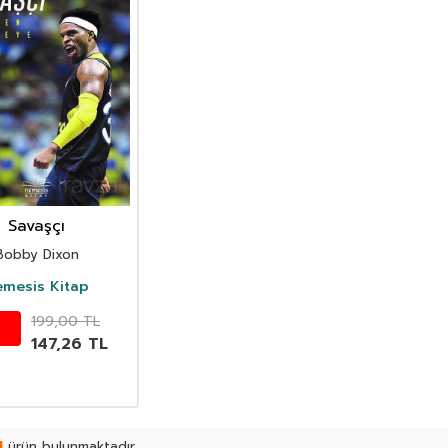
Savaşçı
Bobby Dixon
emesis Kitap
199,00
TL
147,26
TL
1
ürün bulunmaktadır.