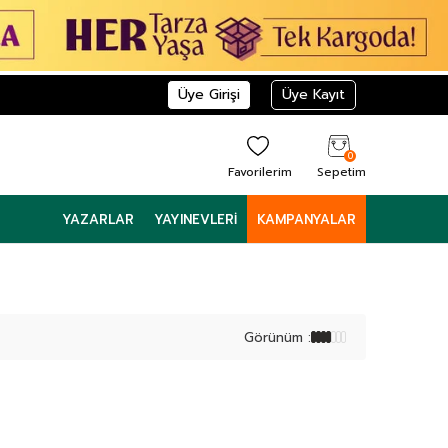
Üye Girişi
Üye Kayıt
0
Favorilerim
Sepetim
YAZARLAR
YAYINEVLERI
KAMPANYALAR
Görünüm :