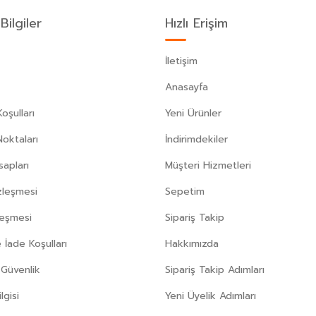
Bilgiler
Hızlı Erişim
İletişim
Anasayfa
oşulları
Yeni Ürünler
Noktaları
İndirimdekiler
apları
Müşteri Hizmetleri
zleşmesi
Sepetim
leşmesi
Sipariş Takip
 İade Koşulları
Hakkımızda
e Güvenlik
Sipariş Takip Adımları
gisi
Yeni Üyelik Adımları