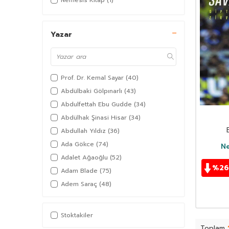
Nemesis Kitap
(1)
Yazar
Prof. Dr. Kemal Sayar
(40)
Abdülbaki Gölpınarlı
(43)
Abdulfettah Ebu Gudde
(34)
Abdülhak Şinasi Hisar
(34)
Abdullah Yıldız
(36)
Ada Gökce
(74)
N
Adalet Ağaoğlu
(52)
%
26
Adam Blade
(75)
Adem Saraç
(48)
Adil Akkoyunlu
(36)
Afşar Timuçin
(38)
Stoktakiler
Agatha Christie
(97)
Toplam