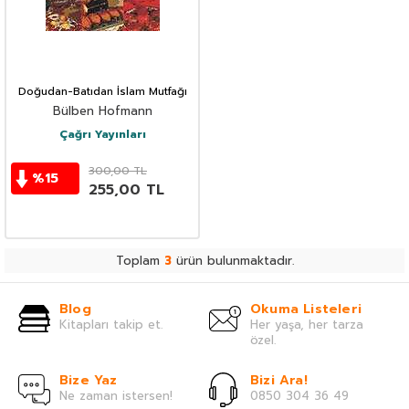
Doğudan-Batıdan İslam Mutfağı
Bülben Hofmann
Çağrı Yayınları
300,00
TL
%
15
255,00
TL
Toplam
3
ürün bulunmaktadır.
Blog
Okuma Listeleri
Kitapları takip et.
Her yaşa, her tarza
özel.
Bize Yaz
Bizi Ara!
Ne zaman istersen!
0850 304 36 49