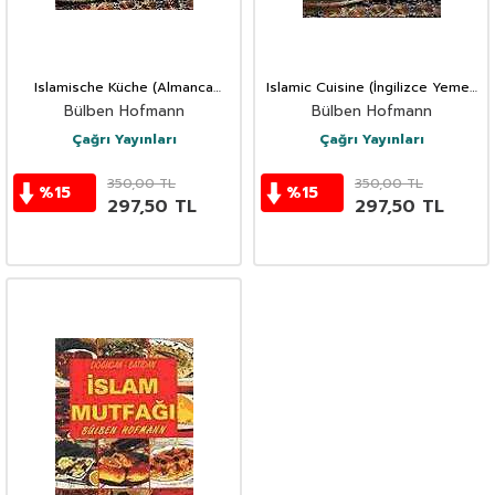
Islamische Küche (Almanca
Islamic Cuisine (İngilizce Yemek
Yemek Kitabı)
Kitabı)
Bülben Hofmann
Bülben Hofmann
Çağrı Yayınları
Çağrı Yayınları
350,00
TL
350,00
TL
%
15
%
15
297,50
TL
297,50
TL