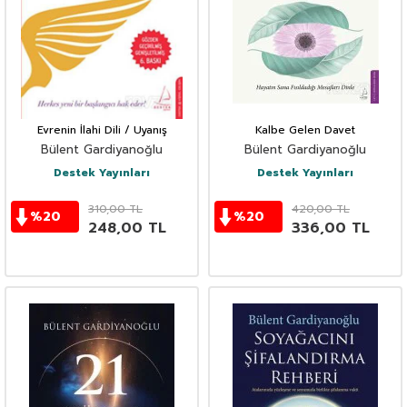
Evrenin İlahi Dili / Uyanış
Kalbe Gelen Davet
Bülent Gardiyanoğlu
Bülent Gardiyanoğlu
Destek Yayınları
Destek Yayınları
310,00
TL
420,00
TL
%
20
%
20
248,00
TL
336,00
TL