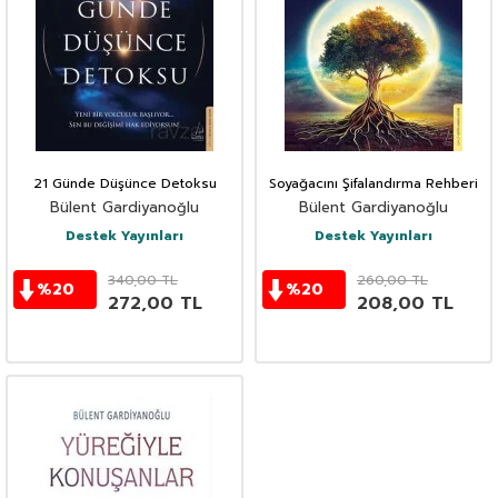
21 Günde Düşünce Detoksu
Soyağacını Şifalandırma Rehberi
Bülent Gardiyanoğlu
Bülent Gardiyanoğlu
Destek Yayınları
Destek Yayınları
340,00
TL
260,00
TL
%
20
%
20
272,00
TL
208,00
TL