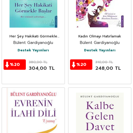
Her Şey Hakikati Görmekle
Kadın Olmayı Hatırlamak
Başlar
Bülent Gardiyanoğlu
Bülent Gardiyanoğlu
Destek Yayınları
Destek Yayınları
380,00
TL
310,00
TL
%
20
%
20
304,00
TL
248,00
TL