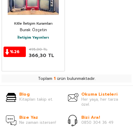
Kitle İletişim Kuramları
Burak Özçetin
İletişim Yayınları
495,00
TL
%
26
366,30
TL
Toplam
1
ürün bulunmaktadır.
Blog
Okuma Listeleri
Kitapları takip et.
Her yaşa, her tarza
özel.
Bize Yaz
Bizi Ara!
Ne zaman istersen!
0850 304 36 49