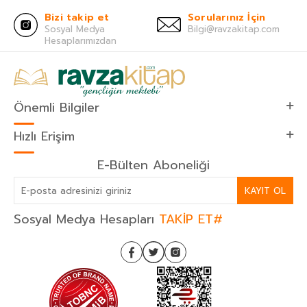
Bizi takip et
Sorularınız İçin
Sosyal Medya
Bilgi@ravzakitap.com
Hesaplarımızdan
Önemli Bilgiler
Hızlı Erişim
E-Bülten Aboneliği
KAYIT OL
Sosyal Medya Hesapları
TAKİP ET#