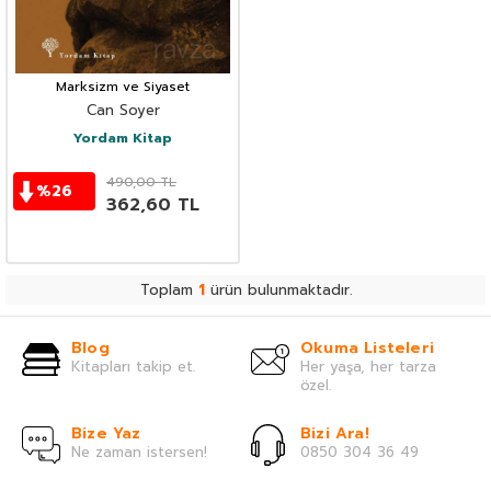
Marksizm ve Siyaset
Can Soyer
Yordam Kitap
490,00
TL
%
26
362,60
TL
Toplam
1
ürün bulunmaktadır.
Blog
Okuma Listeleri
Kitapları takip et.
Her yaşa, her tarza
özel.
Bize Yaz
Bizi Ara!
Ne zaman istersen!
0850 304 36 49