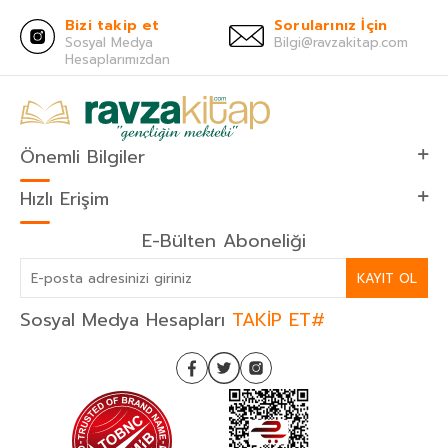
Bizi takip et
Sorularınız İçin
Sosyal Medya
Bilgi@ravzakitap.com
Hesaplarımızdan
Önemli Bilgiler
Hızlı Erişim
E-Bülten Aboneliği
KAYIT OL
Sosyal Medya Hesapları
TAKİP ET#