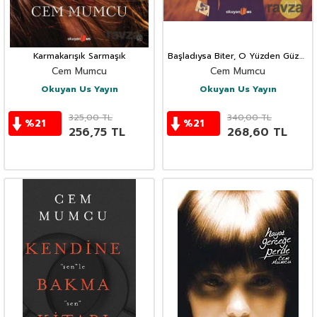
Karmakarışık Sarmaşık
Başladıysa Biter, O Yüzden Güzel.
(Özel Baskı)
Cem Mumcu
Cem Mumcu
Okuyan Us Yayın
Okuyan Us Yayın
325,00
TL
340,00
TL
%
21
%
21
256,75
TL
268,60
TL