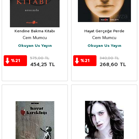
Kendine Bakma Kitabı
Hayat Gerçeğe Perde
Cem Mumcu
Cem Mumcu
Okuyan Us Yayın
Okuyan Us Yayın
575,00
TL
340,00
TL
%
21
%
21
454,25
TL
268,60
TL