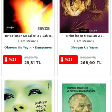
Binbir İnsan Masalları 3 / Sahici
Binbir İnsan Masalları 2 /
Aşklar Külliyatı
Muallakta, Araf'ta ve Düşlerde
Cem Mumcu
Cem Mumcu
Okuyan Us Yayın - Kampanya
Okuyan Us Yayın
29,50
TL
340,00
TL
%
21
%
21
23,31
TL
268,60
TL