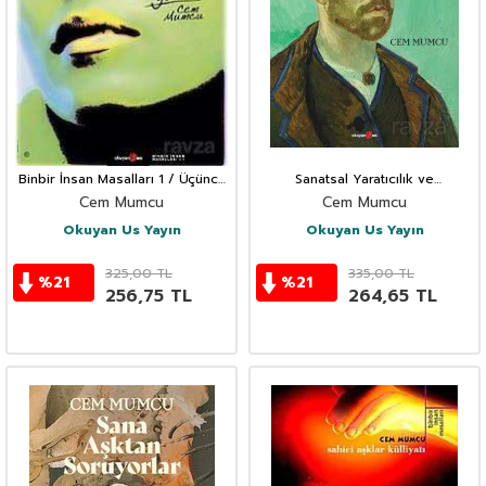
Binbir İnsan Masalları 1 / Üçüncü
Sanatsal Yaratıcılık ve
Sayfa Güzeli
Duygudurum Bozukluğu
Cem Mumcu
Cem Mumcu
Okuyan Us Yayın
Okuyan Us Yayın
325,00
TL
335,00
TL
%
21
%
21
256,75
TL
264,65
TL