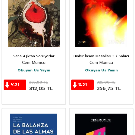
Sana Aşktan Soruyorlar
Binbir İnsan Masalları 3 / Sahici
Aşklar Külliyatı
Cem Mumcu
Cem Mumcu
Okuyan Us Yayın
Okuyan Us Yayın
395,00
TL
325,00
TL
%
21
%
21
312,05
TL
256,75
TL