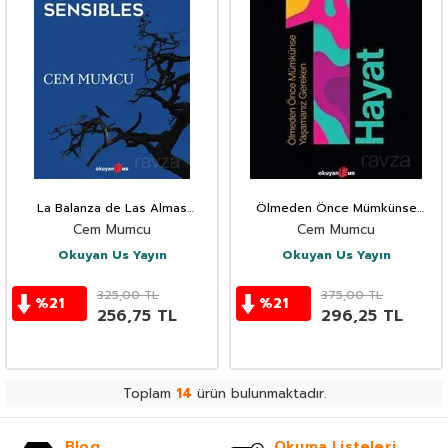
La Balanza de Las Almas
Ölmeden Önce Mümkünse
Sensibles
Yaşamanız Gereken 1 Hayat
Cem Mumcu
Cem Mumcu
Okuyan Us Yayın
Okuyan Us Yayın
325,00
TL
375,00
TL
%
21
%
21
256,75
TL
296,25
TL
Toplam
14
ürün bulunmaktadır.
Blog
Okuma Listeleri