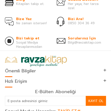
Kitapları takip et.
Her yaşa, her tarza
özel.
Bize Yaz
Bizi Ara!
Ne zaman istersen!
0850 304 36 49
Bizi takip et
Sorularınız İçin
Sosyal Medya
Bilgi@ravzakitap.com
Hesaplarımızdan
Önemli Bilgiler
Hızlı Erişim
E-Bülten Aboneliği
KAYIT OL