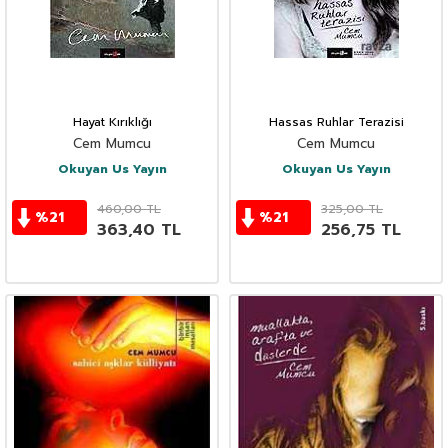
Hayat Kırıklığı
Hassas Ruhlar Terazisi
Cem Mumcu
Cem Mumcu
Okuyan Us Yayın
Okuyan Us Yayın
460,00
TL
325,00
TL
%
21
%
21
363,40
TL
256,75
TL