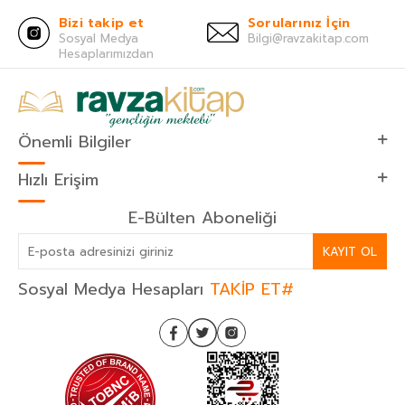
Bizi takip et
Sorularınız İçin
Sosyal Medya
Bilgi@ravzakitap.com
Hesaplarımızdan
Önemli Bilgiler
Hızlı Erişim
E-Bülten Aboneliği
KAYIT OL
Sosyal Medya Hesapları
TAKİP ET#