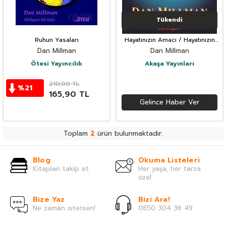
Tükendi
Ruhun Yasaları
Hayatınızın Amacı / Hayatınızın
Amacı Doğum Tarihinde Gizlidir
Dan Millman
Dan Millman
Ötesi Yayıncılık
Akaşa Yayınları
210,00
TL
%
21
165,90
TL
Gelince Haber Ver
Toplam
2
ürün bulunmaktadır.
Blog
Okuma Listeleri
Kitapları takip et.
Her yaşa, her tarza
özel.
Bize Yaz
Bizi Ara!
Ne zaman istersen!
0850 304 36 49