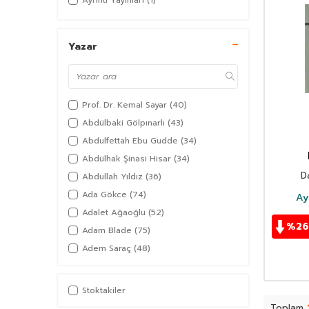
Ayrıntı Yayınları
(1)
Yazar
Prof. Dr. Kemal Sayar
(40)
Abdülbaki Gölpınarlı
(43)
Abdulfettah Ebu Gudde
(34)
Abdülhak Şinasi Hisar
(34)
D
Abdullah Yıldız
(36)
Ada Gökce
(74)
Ay
Adalet Ağaoğlu
(52)
%
26
Adam Blade
(75)
Adem Saraç
(48)
Adil Akkoyunlu
(36)
Afşar Timuçin
(38)
Stoktakiler
Agatha Christie
(97)
Toplam