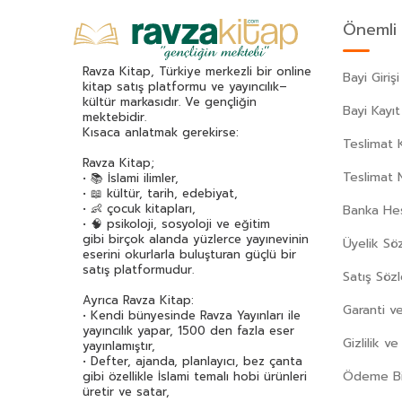
Akif Manaf
(46)
Önemli 
Alev Alatlı
(45)
Alexandr Sergeyeviç Puşkin
(49)
Ravza Kitap, Türkiye merkezli bir online
Bayi Girişi
Alexandre Dumas
(113)
kitap satış platformu ve yayıncılık–
kültür markasıdır. Ve gençliğin
Alfred Adler
(62)
Bayi Kayıt
mektebidir.
Ali Haydar Haksal
(53)
Kısaca anlatmak gerekirse:
Teslimat K
Ali Kuzu
(42)
Ravza Kitap;
Alphonse Daudet
(40)
Teslimat 
• 📚 İslami ilimler,
• 📖 kültür, tarih, edebiyat,
Andre Gide
(43)
• 👶 çocuk kitapları,
Banka Hes
Anonim
(300)
• 🧠 psikoloji, sosyoloji ve eğitim
gibi birçok alanda yüzlerce yayınevinin
Üyelik Sö
Antoine De Saint Exupery
(174)
eserini okurlarla buluşturan güçlü bir
Anton Çehov
(163)
satış platformudur.
Satış Söz
Arif Pamuk
(45)
Ayrıca Ravza Kitap:
Garanti ve
Aristoteles (Aristo)
(89)
• Kendi bünyesinde Ravza Yayınları ile
yayıncılık yapar, 1500 den fazla eser
Arthur Schopenhauer
(77)
Gizlilik v
yayınlamıştır,
Asena Meriç
(42)
• Defter, ajanda, planlayıcı, bez çanta
Ödeme Bil
gibi özellikle İslami temalı hobi ürünleri
Asım Uysal
(37)
üretir ve satar,