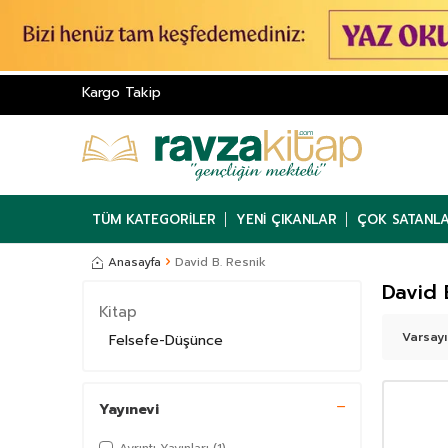
Kargo Takip
TÜM KATEGORILER
YENI ÇIKANLAR
ÇOK SATANL
Anasayfa
David B. Resnik
David 
Kitap
Felsefe-Düşünce
Yayınevi