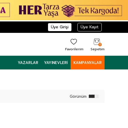
Üye Girişi
Üye Kayıt
0
Favorilerim
Sepetim
YAZARLAR
YAYINEVLERI
KAMPANYALAR
Görünüm :