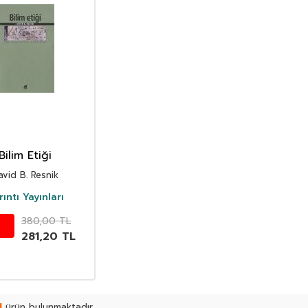
Bilim Etiği
avid B. Resnik
rıntı Yayınları
380,00
TL
281,20
TL
1
ürün bulunmaktadır.