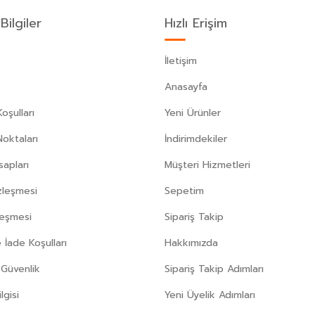
Bilgiler
Hızlı Erişim
İletişim
Anasayfa
oşulları
Yeni Ürünler
Noktaları
İndirimdekiler
apları
Müşteri Hizmetleri
zleşmesi
Sepetim
leşmesi
Sipariş Takip
 İade Koşulları
Hakkımızda
e Güvenlik
Sipariş Takip Adımları
gisi
Yeni Üyelik Adımları