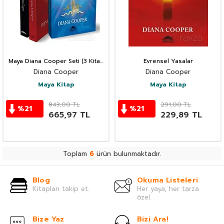
Maya Diana Cooper Seti (3 Kitap
Evrensel Yasalar
Takım)
Diana Cooper
Diana Cooper
Maya Kitap
Maya Kitap
843,00
TL
291,00
TL
%
21
%
21
665,97
TL
229,89
TL
Toplam
6
ürün bulunmaktadır.
Blog
Okuma Listeleri
Kitapları takip et.
Her yaşa, her tarza
özel.
Bize Yaz
Bizi Ara!