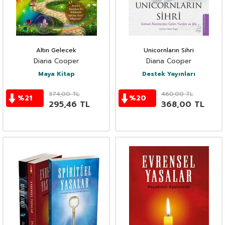
Altın Gelecek
Unicornların Sihri
Diana Cooper
Diana Cooper
Maya Kitap
Destek Yayınları
374,00
TL
460,00
TL
%
21
%
20
295,46
TL
368,00
TL