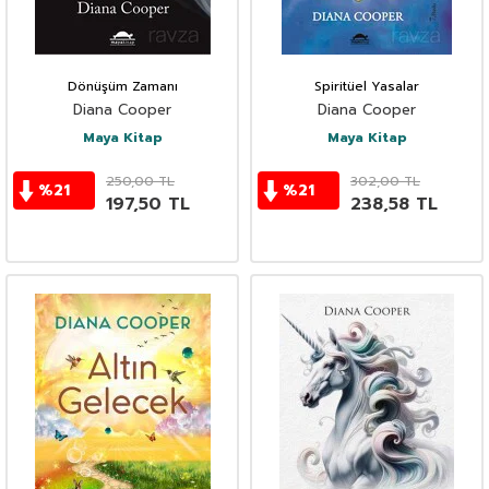
Dönüşüm Zamanı
Spiritüel Yasalar
Diana Cooper
Diana Cooper
Maya Kitap
Maya Kitap
250,00
TL
302,00
TL
%
21
%
21
197,50
TL
238,58
TL