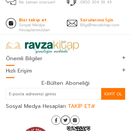
Ne zaman istersen!
0850 304 36 49
Bizi takip et
Sorularınız İçin
Sosyal Medya
Bilgi@ravzakitap.com
Hesaplarımızdan
Önemli Bilgiler
Hızlı Erişim
E-Bülten Aboneliği
KAYIT OL
Sosyal Medya Hesapları
TAKİP ET#