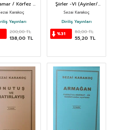
mar / Körfez /
Şiirler -VI (Ayinler/
ler Şiirler -II
Çeşmeler)
Sezai Karakoç
Sezai Karakoç
riliş Yayınları
Diriliş Yayınları
200,00
TL
80,00
TL
%
31
138,00
TL
55,20
TL