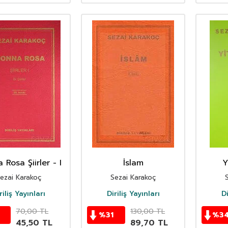
Rosa Şiirler - I
İslam
Y
ezai Karakoç
Sezai Karakoç
riliş Yayınları
Diriliş Yayınları
Di
70,00
TL
130,00
TL
%
31
%
3
45,50
TL
89,70
TL