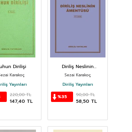
uhun Dirilişi
Diriliş Neslinin
Amentüsü
Sezai Karakoç
Sezai Karakoç
riliş Yayınları
Diriliş Yayınları
220,00
TL
90,00
TL
3
%
35
147,40
TL
58,50
TL