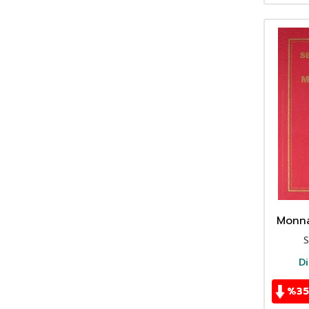
Monna 
S
Di
%
35