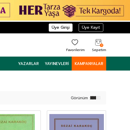
Üye Girişi
Üye Kayıt
0
Favorilerim
Sepetim
YAZARLAR
YAYINEVLERI
KAMPANYALAR
Görünüm :