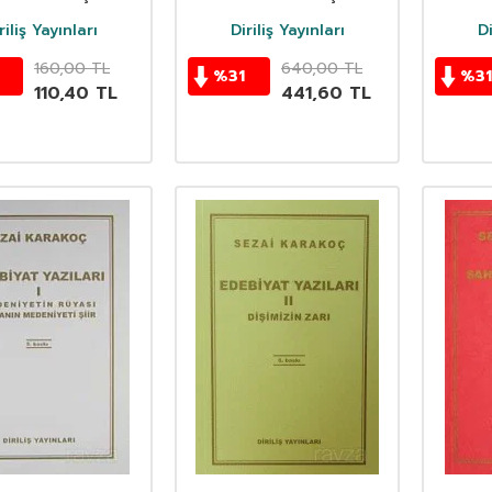
riliş Yayınları
Diriliş Yayınları
Di
160,00
TL
640,00
TL
%
31
%
31
110,40
TL
441,60
TL