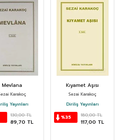
Mevlana
Kıyamet Aşısı
Sezai Karakoç
Sezai Karakoç
riliş Yayınları
Diriliş Yayınları
130,00
TL
180,00
TL
%
35
89,70
TL
117,00
TL