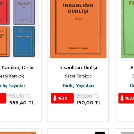
 Karakoç Dirilis
İnsanlığın Dirilişi
R
lin Amentüsü
ezai Karakoç
Sezai Karakoç
lamin Dirilisi
gin Dirilisi Yitik
riliş Yayınları
Diriliş Yayınları
Di
et Dört Kitap
560,00
TL
200,00
TL
%
35
%
3
386,40
TL
130,00
TL