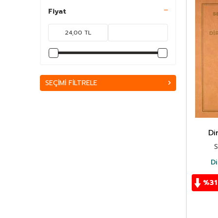
Kitap
Fiyat
Ekonomi
Felsefe-Düşünce
İslam
Diğer
Edebiyat
SEÇIMI FILTRELE
Sinema-Tiyatro
Siyaset
Di
S
Di
%
31