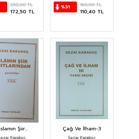
250,00
TL
160,00
TL
%
31
172,50
TL
110,40
TL
İslamın Şiir
Çağ Ve İlham-3
nıtlarından
Sezai Karakoç
Sezai Karakoç