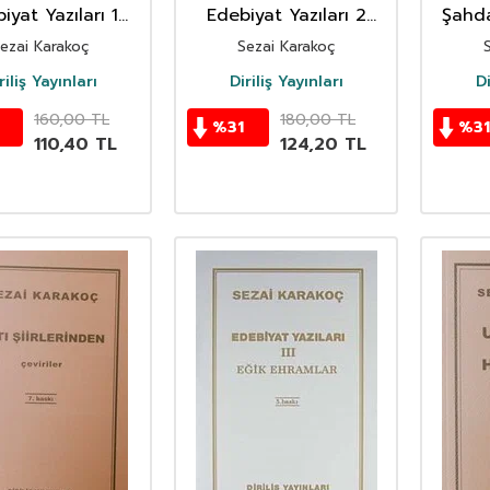
iyat Yazıları 1
Edebiyat Yazıları 2
Şahda
niyetin Rüyası
(Dişimizin Zarı )
Ses
ezai Karakoç
Sezai Karakoç
ın Medeniyeti)
riliş Yayınları
Diriliş Yayınları
Di
160,00
TL
180,00
TL
%
31
%
31
110,40
TL
124,20
TL