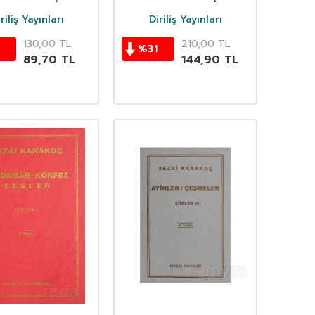
riliş Yayınları
Diriliş Yayınları
130,00
TL
210,00
TL
%
31
89,70
TL
144,90
TL