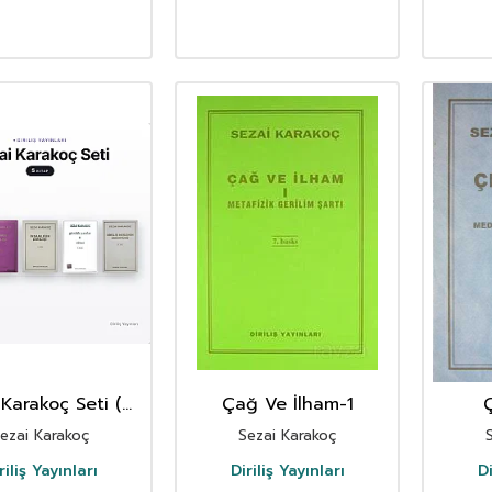
 Karakoç Seti (5
Çağ Ve İlham-1
Ç
Kitap)
Medeni
ezai Karakoç
Sezai Karakoç
riliş Yayınları
Diriliş Yayınları
Di