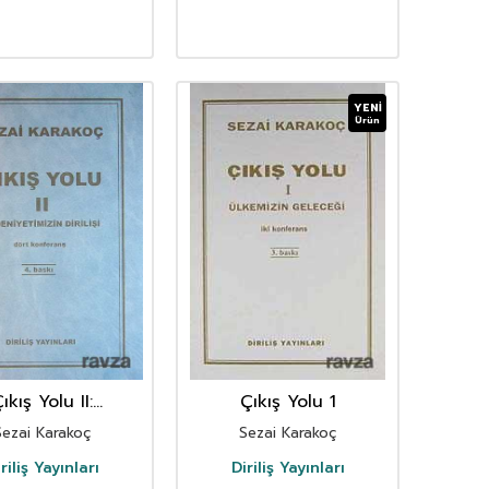
YENI
Ürün
ıkış Yolu II:
Çıkış Yolu 1
yetimizin Dirilişi
Sezai Karakoç
Sezai Karakoç
riliş Yayınları
Diriliş Yayınları