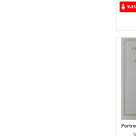
%
31
Portre
S