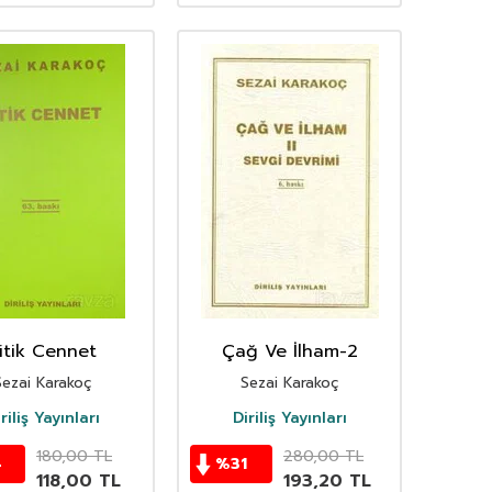
itik Cennet
Çağ Ve İlham-2
Sezai Karakoç
Sezai Karakoç
riliş Yayınları
Diriliş Yayınları
180,00
TL
280,00
TL
4
%
31
118,00
TL
193,20
TL