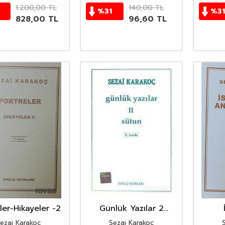
1.200,00
TL
140,00
TL
%
31
%
31
828,00
TL
96,60
TL
ler-Hikayeler -2
Günlük Yazılar 2
(Sütun)
A
ezai Karakoç
Sezai Karakoç