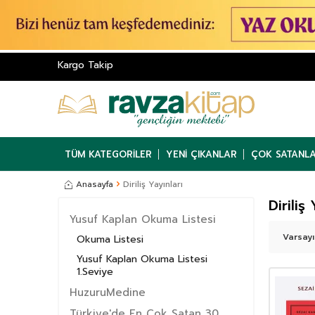
Kargo Takip
TÜM KATEGORILER
YENI ÇIKANLAR
ÇOK SATANL
Anasayfa
Diriliş Yayınları
Diriliş
Yusuf Kaplan Okuma Listesi
Okuma Listesi
Yusuf Kaplan Okuma Listesi
1.Seviye
HuzuruMedine
Türkiye'de En Çok Satan 30