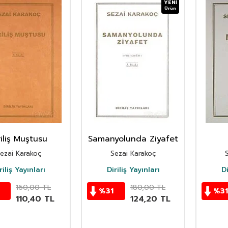
YENI
Ürün
riliş Muştusu
Samanyolunda Ziyafet
ezai Karakoç
Sezai Karakoç
riliş Yayınları
Diriliş Yayınları
Di
160,00
TL
180,00
TL
%
31
%
31
110,40
TL
124,20
TL