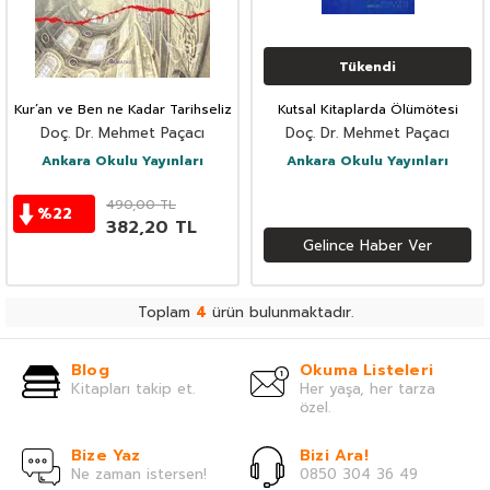
Tükendi
Kur’an ve Ben ne Kadar Tarihseliz
Kutsal Kitaplarda Ölümötesi
Doç. Dr. Mehmet Paçacı
Doç. Dr. Mehmet Paçacı
Ankara Okulu Yayınları
Ankara Okulu Yayınları
490,00
TL
%
22
382,20
TL
Gelince Haber Ver
Toplam
4
ürün bulunmaktadır.
Blog
Okuma Listeleri
Kitapları takip et.
Her yaşa, her tarza
özel.
Bize Yaz
Bizi Ara!
Ne zaman istersen!
0850 304 36 49