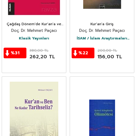
Çağdaş Dönem'de Kur'an'a ve
Kur'an'a Giriş
Tefsire Ne Oldu?
Doç. Dr. Mehmet Paçacı
Doç. Dr. Mehmet Paçacı
Klasik Yayınları
İSAM / İslam Araştırmaları
Merkezi
380,00
TL
200,00
TL
%
31
%
22
262,20
TL
156,00
TL